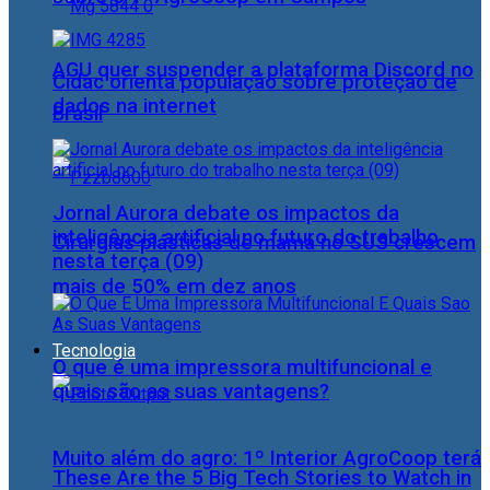
AGU quer suspender a plataforma Discord no
Cidac orienta população sobre proteção de
dados na internet
Brasil
Jornal Aurora debate os impactos da
inteligência artificial no futuro do trabalho
Cirurgias plásticas de mama no SUS crescem
nesta terça (09)
mais de 50% em dez anos
Tecnologia
O que é uma impressora multifuncional e
quais são as suas vantagens?
Muito além do agro: 1º Interior AgroCoop terá
These Are the 5 Big Tech Stories to Watch in