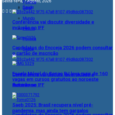
Sexta-feira, 7 Agosto, 2026
Política
Saúde
Geral
Mundo
Conferência vai discutir diversidade e
inclusão no IFF
Polícia
Política
Candidatos do Encceja 2026 podem consultar
Saúde
o cartão de inscrição
Escola Móvel do Senac RJ leva mais de 160
Conferência vai discutir diversidade e
vagas em cursos gratuitos ao noroeste
fluminense
inclusão no IFF
Saeb 2025: Brasil recupera nível pré-
pandemia, mas ainda tem gargalos