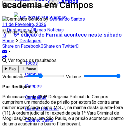
Teatro Firjan SESI Campos
academia em Campos
by
Germando Santos
11 de Fevereiro, 2026
in
Destaques
,
Últimas Notícias
Nenhum resultado
5ª edição do Farraiá acontece neste sábado
0
Home
Destaques
Share on Facebook
Share on Twitter
Cidades
Ver todos os resultados
Todos
▶️ Play
⏸️ Pause
Cambuci
Velocidade:
Volume:
Campos
Por Redação
Policiais civis da 134ª Delegacia Policial de Campos
Carapebus
cumpriram um mandado de prisão por extorsão contra uma
mulher identificada como M.S.J., na manhã desta quarta-feira
Cardoso Moreira
(11). A ordem judicial foi expedida pela 1ª Vara Criminal de
Mogi das Cruzes, em São Paulo, e a prisão aconteceu dentro
Espírito Santo
de uma academia no bairro Flamboyant.