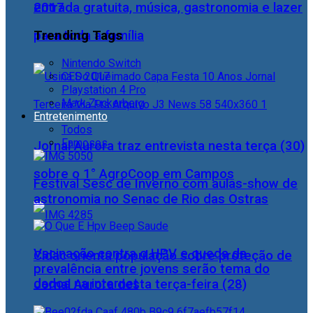
2017
entrada gratuita, música, gastronomia e lazer
Trending Tags
para toda a família
Nintendo Switch
CES 2017
Playstation 4 Pro
Mark Zuckerberg
Entretenimento
Todos
Famosos
Jornal Aurora traz entrevista nesta terça (30)
sobre o 1° AgroCoop em Campos
Festival Sesc de Inverno com aulas-show de
astronomia no Senac de Rio das Ostras
Vacinação contra o HPV e queda da
Cidac orienta população sobre proteção de
prevalência entre jovens serão tema do
dados na internet
Jornal Aurora desta terça-feira (28)