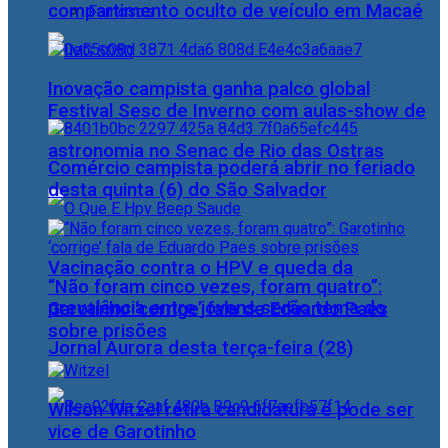
compartimento oculto de veículo em Macaé
Famosos
Inovação campista ganha palco global
Festival Sesc de Inverno com aulas-show de
astronomia no Senac de Rio das Ostras
Comércio campista poderá abrir no feriado
desta quinta (6) do São Salvador
Vacinação contra o HPV e queda da
“Não foram cinco vezes, foram quatro”:
prevalência entre jovens serão tema do
Garotinho ‘corrige’ fala de Eduardo Paes
sobre prisões
Jornal Aurora desta terça-feira (28)
Wilson Witzel retira candidatura e pode ser
vice de Garotinho