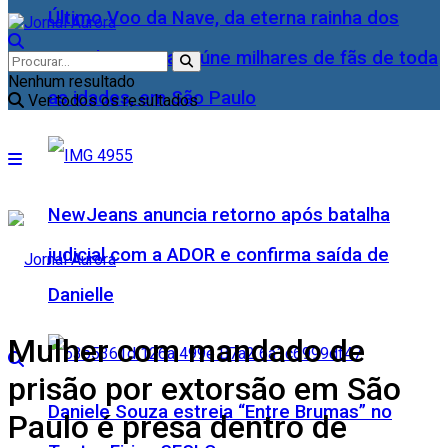
Último Voo da Nave, da eterna rainha dos
Baixinhos, Xuxa reúne milhares de fãs de toda
Nenhum resultado
as idades, em São Paulo
Ver todos os resultados
NewJeans anuncia retorno após batalha
judicial com a ADOR e confirma saída de
Danielle
Mulher com mandado de
prisão por extorsão em São
Daniele Souza estreia “Entre Brumas” no
Paulo é presa dentro de