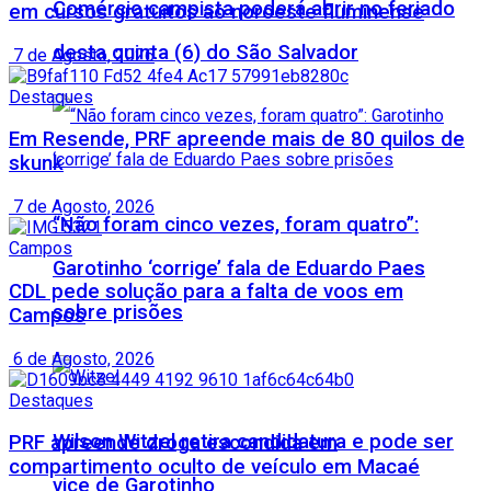
Comércio campista poderá abrir no feriado
em cursos gratuitos ao noroeste fluminense
desta quinta (6) do São Salvador
7 de Agosto, 2026
Destaques
Em Resende, PRF apreende mais de 80 quilos de
skunk
7 de Agosto, 2026
“Não foram cinco vezes, foram quatro”:
Campos
Garotinho ‘corrige’ fala de Eduardo Paes
CDL pede solução para a falta de voos em
sobre prisões
Campos
6 de Agosto, 2026
Destaques
Wilson Witzel retira candidatura e pode ser
PRF apreende droga escondida em
compartimento oculto de veículo em Macaé
vice de Garotinho