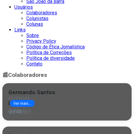
São João da Barra
Usuários
Colaboradores
Colunistas
Colunas
Links
Sobre
Privacy Policy
Código de Ética Jornalística
Política de Correções
Política de diversidade
Contato
📰
Colaboradores
Germando Santos
3224 posts
|
Ver mais...