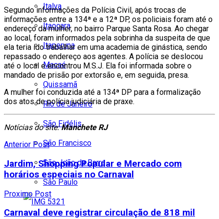
Italva
Segundo informações da Polícia Civil, após trocas de
informações entre a 134ª e a 12ª DP, os policiais foram até o
Itaocara
endereço da mulher, no bairro Parque Santa Rosa. Ao chegar
ao local, foram informados pela sobrinha da suspeita de que
Itaperuna
ela teria ido trabalhar em uma academia de ginástica, sendo
repassado o endereço aos agentes. A polícia se deslocou
Macaé
até o local e encontrou M.S.J. Ela foi informada sobre o
mandado de prisão por extorsão e, em seguida, presa.
Quissamã
A mulher foi conduzida até a 134ª DP para a formalização
dos atos de polícia judiciária de praxe.
Rio de Janeiro
São Fidélis
Notícias do site:
Manchete RJ
São Francisco
Anterior Post
São João da Barra
Jardim, Shopping Popular e Mercado com
horários especiais no Carnaval
São Paulo
Proximo Post
Carnaval deve registrar circulação de 818 mil