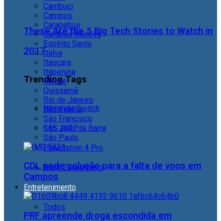
Cambuci
Campos
Carapebus
These Are the 5 Big Tech Stories to Watch in
Cardoso Moreira
Espírito Santo
2017
Italva
Itaocara
Itaperuna
Trending Tags
Macaé
Quissamã
Rio de Janeiro
Nintendo Switch
São Fidélis
São Francisco
São João da Barra
CES 2017
São Paulo
Playstation 4 Pro
CDL pede solução para a falta de voos em
Mark Zuckerberg
Campos
Entretenimento
Todos
PRF apreende droga escondida em