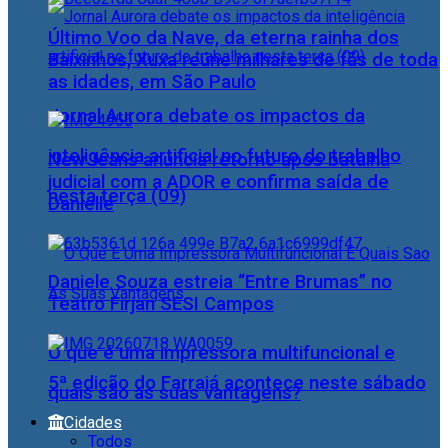
Último Voo da Nave, da eterna rainha dos
Baixinhos, Xuxa reúne milhares de fãs de toda
as idades, em São Paulo
Jornal Aurora debate os impactos da
inteligência artificial no futuro do trabalho
NewJeans anuncia retorno após batalha
judicial com a ADOR e confirma saída de
nesta terça (09)
Danielle
Daniele Souza estreia “Entre Brumas” no
Teatro Firjan SESI Campos
O que é uma impressora multifuncional e
5ª edição do Farraiá acontece neste sábado
quais são as suas vantagens?
Cidades
Todos