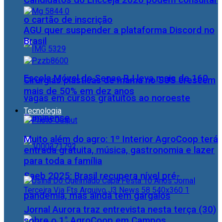
Candidatos do Encceja 2026 podem consultar
o cartão de inscrição
AGU quer suspender a plataforma Discord no
Brasil
Escola Móvel do Senac RJ leva mais de 160
Cirurgias plásticas de mama no SUS crescem
mais de 50% em dez anos
vagas em cursos gratuitos ao noroeste
Tecnologia
fluminense
Muito além do agro: 1º Interior AgroCoop terá
entrada gratuita, música, gastronomia e lazer
para toda a família
Saeb 2025: Brasil recupera nível pré-
pandemia, mas ainda tem gargalos
Jornal Aurora traz entrevista nesta terça (30)
sobre o 1° AgroCoop em Campos