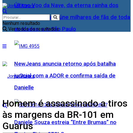
Último Voo da Nave, da eterna rainha dos
Baixinhos, Xuxa reúne milhares de fãs de toda
Nenhum resultado
as idades, em São Paulo
Ver todos os resultados
NewJeans anuncia retorno após batalha
judicial com a ADOR e confirma saída de
Danielle
Homem é assassinado a tiros
às margens da BR-101 em
Daniele Souza estreia “Entre Brumas” no
Guarus