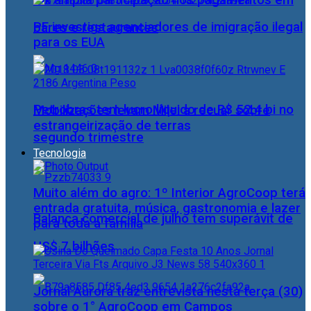
Pix amplia participação nos pagamentos em
PF investiga agenciadores de imigração ilegal
bares e restaurantes
para os EUA
Petrobras tem lucro líquido de R$ 52,4 bi no
Mobilizações levam Milei a recuar sobre
estrangeirização de terras
segundo trimestre
Tecnologia
Muito além do agro: 1º Interior AgroCoop terá
entrada gratuita, música, gastronomia e lazer
Balança comercial de julho tem superávit de
para toda a família
US$ 7 bilhões
Jornal Aurora traz entrevista nesta terça (30)
sobre o 1° AgroCoop em Campos