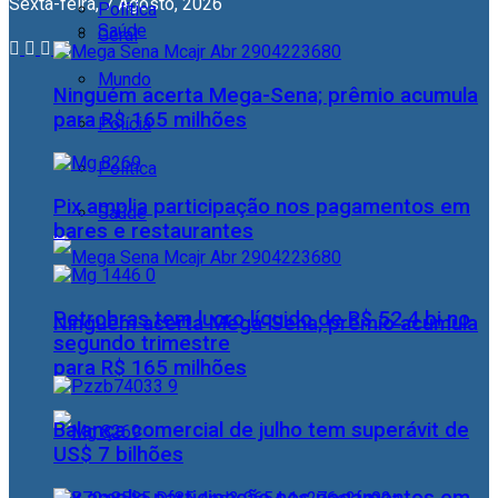
Sexta-feira, 7 Agosto, 2026
Política
Saúde
Geral
Mundo
Ninguém acerta Mega-Sena; prêmio acumula
para R$ 165 milhões
Polícia
Política
Pix amplia participação nos pagamentos em
Saúde
bares e restaurantes
Petrobras tem lucro líquido de R$ 52,4 bi no
Ninguém acerta Mega-Sena; prêmio acumula
segundo trimestre
para R$ 165 milhões
Balança comercial de julho tem superávit de
US$ 7 bilhões