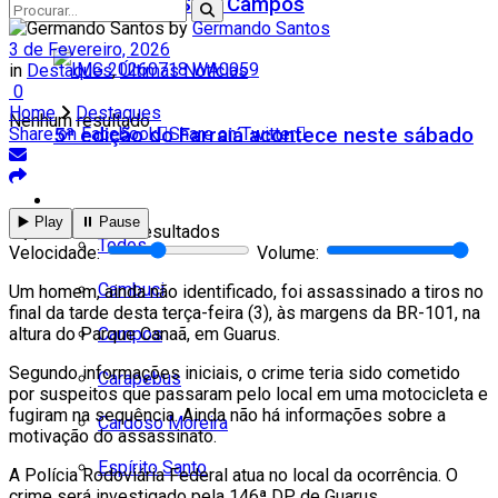
Teatro Firjan SESI Campos
by
Germando Santos
3 de Fevereiro, 2026
in
Destaques
,
Últimas Notícias
0
Home
Destaques
Nenhum resultado
5ª edição do Farraiá acontece neste sábado
Share on Facebook
Share on Twitter
Cidades
▶️ Play
⏸️ Pause
Ver todos os resultados
Todos
Velocidade:
Volume:
Cambuci
Um homem, ainda não identificado, foi assassinado a tiros no
final da tarde desta terça-feira (3), às margens da BR-101, na
Campos
altura do Parque Canaã, em Guarus.
Segundo informações iniciais, o crime teria sido cometido
Carapebus
por suspeitos que passaram pelo local em uma motocicleta e
fugiram na sequência. Ainda não há informações sobre a
Cardoso Moreira
motivação do assassinato.
Espírito Santo
A Polícia Rodoviária Federal atua no local da ocorrência. O
crime será investigado pela 146ª DP de Guarus.