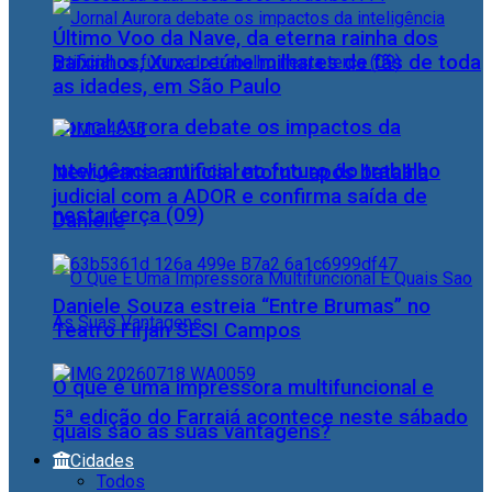
Último Voo da Nave, da eterna rainha dos
Baixinhos, Xuxa reúne milhares de fãs de toda
as idades, em São Paulo
Jornal Aurora debate os impactos da
inteligência artificial no futuro do trabalho
NewJeans anuncia retorno após batalha
judicial com a ADOR e confirma saída de
nesta terça (09)
Danielle
Daniele Souza estreia “Entre Brumas” no
Teatro Firjan SESI Campos
O que é uma impressora multifuncional e
5ª edição do Farraiá acontece neste sábado
quais são as suas vantagens?
Cidades
Todos