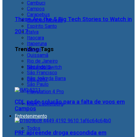
Cambuci
Campos
Carapebus
These Are the 5 Big Tech Stories to Watch in
Cardoso Moreira
Espírito Santo
2017
Italva
Itaocara
Itaperuna
Trending Tags
Macaé
Quissamã
Rio de Janeiro
São Fidélis
Nintendo Switch
São Francisco
São João da Barra
CES 2017
São Paulo
Playstation 4 Pro
CDL pede solução para a falta de voos em
Mark Zuckerberg
Campos
Entretenimento
Todos
PRF apreende droga escondida em