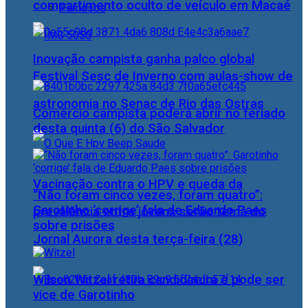
compartimento oculto de veículo em Macaé
Famosos
Inovação campista ganha palco global
Festival Sesc de Inverno com aulas-show de
astronomia no Senac de Rio das Ostras
Comércio campista poderá abrir no feriado
desta quinta (6) do São Salvador
Vacinação contra o HPV e queda da
“Não foram cinco vezes, foram quatro”:
Garotinho ‘corrige’ fala de Eduardo Paes
prevalência entre jovens serão tema do
sobre prisões
Jornal Aurora desta terça-feira (28)
Wilson Witzel retira candidatura e pode ser
vice de Garotinho