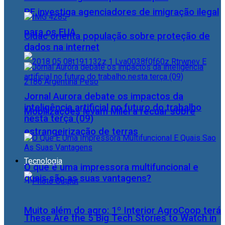
PF investiga agenciadores de imigração ilegal
para os EUA
Cidac orienta população sobre proteção de
dados na internet
Jornal Aurora debate os impactos da
inteligência artificial no futuro do trabalho
Mobilizações levam Milei a recuar sobre
nesta terça (09)
estrangeirização de terras
Tecnologia
O que é uma impressora multifuncional e
quais são as suas vantagens?
Muito além do agro: 1º Interior AgroCoop terá
These Are the 5 Big Tech Stories to Watch in