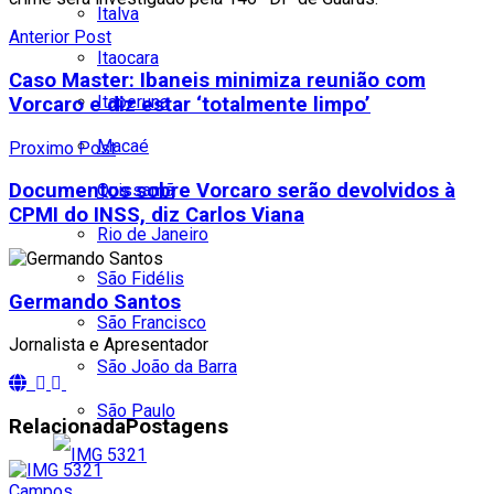
Italva
Anterior Post
Itaocara
Caso Master: Ibaneis minimiza reunião com
Itaperuna
Vorcaro e diz estar ‘totalmente limpo’
Macaé
Proximo Post
Documentos sobre Vorcaro serão devolvidos à
Quissamã
CPMI do INSS, diz Carlos Viana
Rio de Janeiro
São Fidélis
Germando Santos
São Francisco
Jornalista e Apresentador
São João da Barra
São Paulo
Relacionada
Postagens
Campos