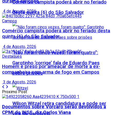
durante eleições
Comércio campista poderá abrir no feriado
4 de Agosto, 2026
desta quinta (6) do São Salvador
Campos
Comércio campista poderá abrir no feriado desta
quinta (6) do São Salvador
4 de Agosto, 2026
“Não foram cinco vezes, foram quatro”:
Destaques
Garotinho ‘corrige’ fala de Eduardo Paes
Homem é preso por ameaçar de morte a ex-
companheira com arma de fogo em Campos
sobre prisões
3 de Agosto, 2026
Proximo Post
Wilson Witzel retira candidatura e pode ser
Documentos sobre Vorcaro serão devolvidos à
CPMI do INSS, diz Carlos Viana
vice de Garotinho