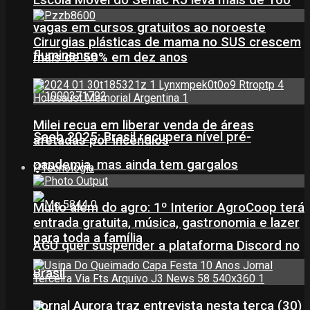
Escola Móvel do Senac RJ leva mais de 160
vagas em cursos gratuitos ao noroeste
Cirurgias plásticas de mama no SUS crescem
fluminense
mais de 50% em dez anos
Milei recua em liberar venda de áreas
Saeb 2025: Brasil recupera nível pré-
afetadas por incêndios
pandemia, mas ainda tem gargalos
Tecnologia
Muito além do agro: 1º Interior AgroCoop terá
entrada gratuita, música, gastronomia e lazer
para toda a família
AGU quer suspender a plataforma Discord no
Brasil
Jornal Aurora traz entrevista nesta terça (30)