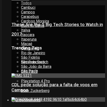
Todos
Cambuci
Campos
Carapebus
Cardoso Moreira
These Are the 5 Big Tech Stories to Watch in
Espírito Santo
Italva
2017
Itaocara
Itaperuna
Macaé
Trending Tags
Quissamã
Rio de Janeiro
São Fidélis
São Francisco
Nintendo Switch
São João da Barra
São Paulo
CES 2017
Playstation 4 Pro
CDL pede solução para a falta de voos em
Campos
Mark Zuckerberg
Entretenimento