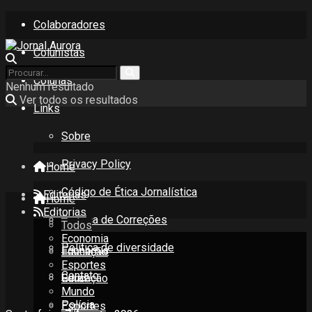
Colaboradores
Colunistas
Colunas
Nenhum resultado
Ver todos os resultados
Links
Sobre
Privacy Policy
Home
Código de Ética Jornalística
Editorias
Home
Editorias
Política de Correções
Todos
Todos
Economia
Política de diversidade
Economia
Educação
Esportes
Contato
Educação
Geral
Mundo
Polícia
Esportes