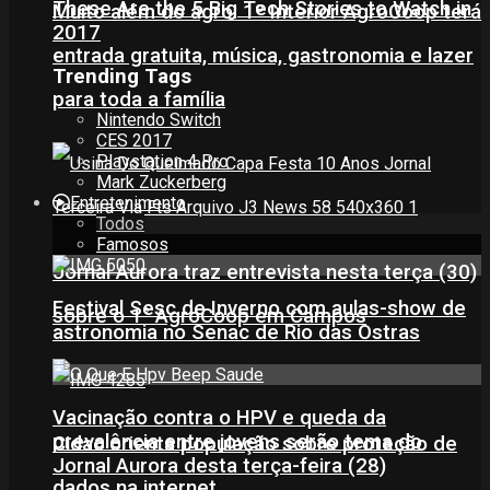
These Are the 5 Big Tech Stories to Watch in
Muito além do agro: 1º Interior AgroCoop terá
2017
entrada gratuita, música, gastronomia e lazer
Trending Tags
para toda a família
Nintendo Switch
CES 2017
Playstation 4 Pro
Mark Zuckerberg
Entretenimento
Todos
Famosos
Jornal Aurora traz entrevista nesta terça (30)
Festival Sesc de Inverno com aulas-show de
sobre o 1° AgroCoop em Campos
astronomia no Senac de Rio das Ostras
Vacinação contra o HPV e queda da
prevalência entre jovens serão tema do
Cidac orienta população sobre proteção de
Jornal Aurora desta terça-feira (28)
dados na internet