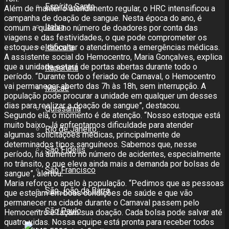
Espírito Santo
Além de manter o atendimento regular, o HRC intensificou a
campanha de doação de sangue. Nesta época do ano, é
Italva
comum a queda no número de doadores por conta das
viagens e das festividades, o que pode comprometer os
Itaocara
estoques e dificultar o atendimento a emergências médicas.
A assistente social do Hemocentro, Maria Gonçalves, explica
que a unidade estará de portas abertas durante todo o
Itaperuna
período. “Durante todo o feriado de Carnaval, o Hemocentro
vai permanecer aberto das 7h às 18h, sem interrupção. A
Macaé
população pode procurar a unidade em qualquer um desses
dias para realizar a doação de sangue”, destacou.
Quissamã
Segundo ela, o momento é de atenção. “Nosso estoque está
muito baixo. Já enfrentamos dificuldade para atender
Rio de Janeiro
algumas solicitações médicas, principalmente de
determinados tipos sanguíneos. Sabemos que, nesse
São Fidélis
período, há aumento no número de acidentes, especialmente
no trânsito, o que eleva ainda mais a demanda por bolsas de
São Francisco
sangue”, alertou.
Maria reforça o apelo à população. “Pedimos que as pessoas
São João da Barra
que estejam em boas condições de saúde e que vão
permanecer na cidade durante o Carnaval passem pelo
São Paulo
Hemocentro e façam sua doação. Cada bolsa pode salvar até
quatro vidas. Nossa equipe está pronta para receber todos