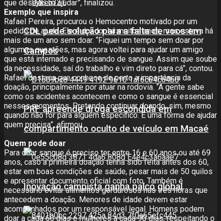
que desejarem ajudar”, finalizou.
Exemplo que inspira
Rafael Pereira, procurou o Hemocentro motivado por um
CDL pede solução para a falta de voos em
pedido de ajuda. Ele é doador há muitos anos, mas estava há
mais de um ano sem doar. “Fiquei um tempo sem doar por
algumas questões, mas agora voltei para ajudar um amigo
Campos
que está internado e precisando de sangue. Assim que soube
da necessidade, saí do trabalho e vim direto para cá”, contou.
Rafael destaca que conhece de perto a importância da
doação, principalmente por atuar na rodovia. “A gente sabe
como os acidentes acontecem e como o sangue é essencial
nesses momentos. Pretendo continuar doando, sim, mesmo
PRF apreende droga escondida em
quando não for para alguém específico. É uma forma de ajudar
quem precisa”, afirmou.
compartimento oculto de veículo em Macaé
Quem pode doar
Para doar sangue é preciso ter entre 16 e 60 anos ou até 69
anos, caso a primeira doação tenha sido feita antes dos 60,
estar em boas condições de saúde, pesar mais de 50 quilos
e apresentar documento oficial com foto. Também é
Inovação campista ganha palco global
necessário evitar alimentos gordurosos nas três horas que
antecedem a doação. Menores de idade devem estar
acompanhados por um responsável legal. Homens podem
doar a cada 60 dias e mulheres a cada 90 dias, respeitando o