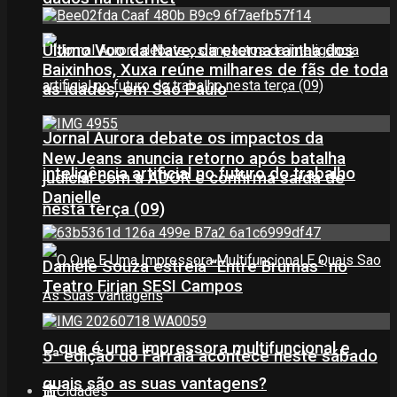
Último Voo da Nave, da eterna rainha dos
Baixinhos, Xuxa reúne milhares de fãs de toda
as idades, em São Paulo
Jornal Aurora debate os impactos da
NewJeans anuncia retorno após batalha
inteligência artificial no futuro do trabalho
judicial com a ADOR e confirma saída de
Danielle
nesta terça (09)
Daniele Souza estreia “Entre Brumas” no
Teatro Firjan SESI Campos
O que é uma impressora multifuncional e
5ª edição do Farraiá acontece neste sábado
quais são as suas vantagens?
Cidades