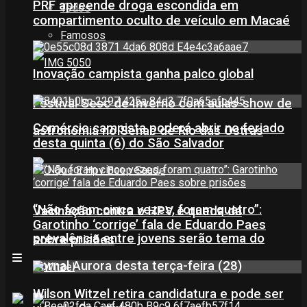
PRF apreende droga escondida em
Todos
compartimento oculto de veículo em Macaé
Famosos
Inovação campista ganha palco global
Festival Sesc de Inverno com aulas-show de
Comércio campista poderá abrir no feriado
astronomia no Senac de Rio das Ostras
desta quinta (6) do São Salvador
“Não foram cinco vezes, foram quatro”:
Vacinação contra o HPV e queda da
Garotinho ‘corrige’ fala de Eduardo Paes
prevalência entre jovens serão tema do
sobre prisões
Jornal Aurora desta terça-feira (28)
Wilson Witzel retira candidatura e pode ser