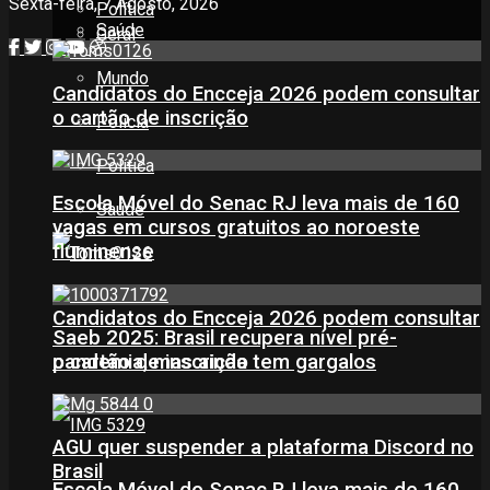
Sexta-feira, 7 Agosto, 2026
Política
Saúde
Geral
Mundo
Candidatos do Encceja 2026 podem consultar
o cartão de inscrição
Polícia
Política
Escola Móvel do Senac RJ leva mais de 160
Saúde
vagas em cursos gratuitos ao noroeste
fluminense
Candidatos do Encceja 2026 podem consultar
Saeb 2025: Brasil recupera nível pré-
pandemia, mas ainda tem gargalos
o cartão de inscrição
AGU quer suspender a plataforma Discord no
Brasil