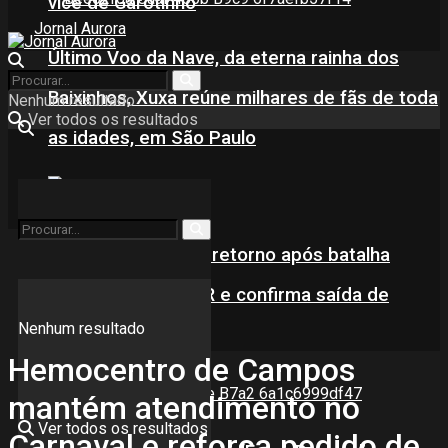
vice de Garotinho
Último Voo da Nave, da eterna rainha dos
Baixinhos, Xuxa reúne milhares de fãs de toda
Nenhum resultado
Ver todos os resultados
as idades, em São Paulo
NewJeans anuncia retorno após batalha
judicial com a ADOR e confirma saída de
Nenhum resultado
Danielle
Hemocentro de Campos
mantém atendimento no
Ver todos os resultados
Carnaval e reforça pedido de