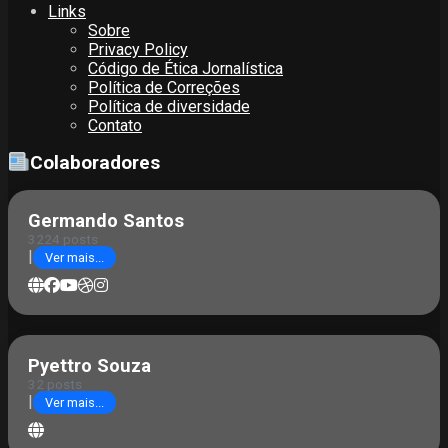
Links
Sobre
Privacy Policy
Código de Ética Jornalística
Política de Correções
Política de diversidade
Contato
Colaboradores
Germando Santos
3224 posts
|
Ver mais...
Pyettro Souza
32 posts
|
Ver mais...