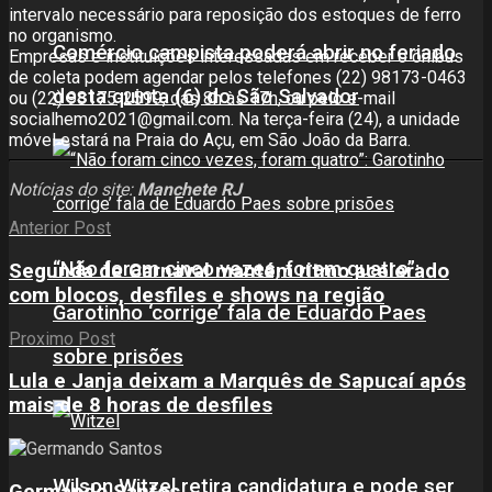
intervalo necessário para reposição dos estoques de ferro
no organismo.
Comércio campista poderá abrir no feriado
Empresas e instituições interessadas em receber o ônibus
de coleta podem agendar pelos telefones (22) 98173-0463
desta quinta (6) do São Salvador
ou (22) 98175-2599, das 8h às 17h, ou pelo e-mail
socialhemo2021@gmail.com. Na terça-feira (24), a unidade
móvel estará na Praia do Açu, em São João da Barra.
Notícias do site:
Manchete RJ
Anterior Post
“Não foram cinco vezes, foram quatro”:
Segunda de Carnaval mantém ritmo acelerado
com blocos, desfiles e shows na região
Garotinho ‘corrige’ fala de Eduardo Paes
Proximo Post
sobre prisões
Lula e Janja deixam a Marquês de Sapucaí após
mais de 8 horas de desfiles
Wilson Witzel retira candidatura e pode ser
Germando Santos