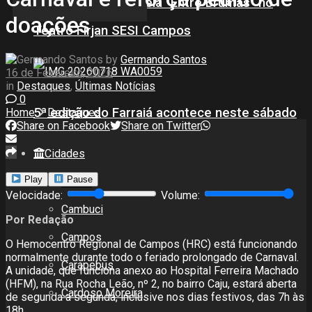
Daniele Souza estreia “Entre Brumas” no
doações
Teatro Firjan SESI Campos
by
Germando Santos
16 de Fevereiro, 2026
in
Destaques
,
Últimas Notícias
0
5ª edição do Farraiá acontece neste sábado
Home
Destaques
Share on Facebook
Share on Twitter
Cidades
Play
Pause
Todos
Velocidade:
Volume:
Cambuci
Por Redação
Campos
O Hemocentro Regional de Campos (HRC) está funcionando
normalmente durante todo o feriado prolongado de Carnaval.
Carapebus
A unidade, que funciona anexo ao Hospital Ferreira Machado
(HFM), na Rua Rocha Leão, nº 2, no bairro Caju, estará aberta
Cardoso Moreira
de segunda a segunda, inclusive nos dias festivos, das 7h às
18h.