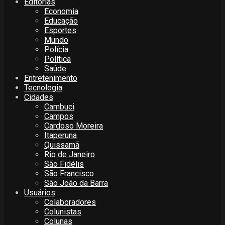
Editorias
Economia
Educação
Esportes
Mundo
Polícia
Política
Saúde
Entretenimento
Tecnologia
Cidades
Cambuci
Campos
Cardoso Moreira
Itaperuna
Quissamã
Rio de Janeiro
São Fidélis
São Francisco
São João da Barra
Usuários
Colaboradores
Colunistas
Colunas