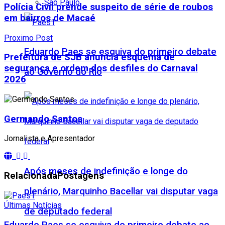
São Paulo
Polícia Civil prende suspeito de série de roubos
em bairros de Macaé
Proximo Post
Eduardo Paes se esquiva do primeiro debate
Prefeitura de SJB anuncia esquema de
segurança e ordem dos desfiles do Carnaval
ao Governo do Rio
2026
Germando Santos
Jornalista e Apresentador
Após meses de indefinição e longe do
Relacionada
Postagens
plenário, Marquinho Bacellar vai disputar vaga
Últimas Notícias
de deputado federal
Eduardo Paes se esquiva do primeiro debate ao