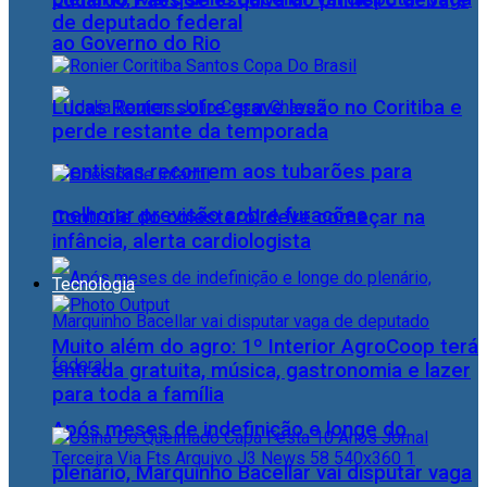
Eduardo Paes se esquiva do primeiro debate
de deputado federal
ao Governo do Rio
Lucas Ronier sofre grave lesão no Coritiba e
perde restante da temporada
Cientistas recorrem aos tubarões para
melhorar previsão sobre furacões
Controle do colesterol deve começar na
infância, alerta cardiologista
Tecnologia
Muito além do agro: 1º Interior AgroCoop terá
entrada gratuita, música, gastronomia e lazer
para toda a família
Após meses de indefinição e longe do
plenário, Marquinho Bacellar vai disputar vaga