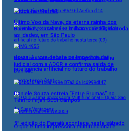
dados na internet
Último Voo da Nave, da eterna rainha dos
Baixinhos, Xuxa reúne milhares de fãs de toda
as idades, em São Paulo
Jornal Aurora debate os impactos da
NewJeans anuncia retorno após batalha
judicial com a ADOR e confirma saída de
inteligência artificial no futuro do trabalho
Danielle
nesta terça (09)
Daniele Souza estreia “Entre Brumas” no
Teatro Firjan SESI Campos
5ª edição do Farraiá acontece neste sábado
O que é uma impressora multifuncional e