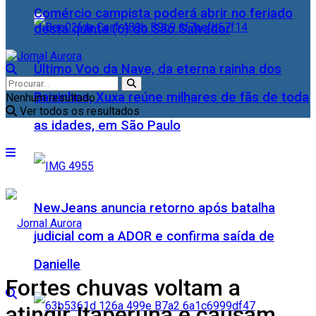
Comércio campista poderá abrir no feriado
desta quinta (6) do São Salvador
Último Voo da Nave, da eterna rainha dos
Baixinhos, Xuxa reúne milhares de fãs de toda
Nenhum resultado
Ver todos os resultados
as idades, em São Paulo
NewJeans anuncia retorno após batalha
judicial com a ADOR e confirma saída de
Danielle
Fortes chuvas voltam a
atingir Itaperuna e causam