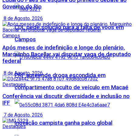
Governo do Rio
8 de Agosto, 2026
CDL pede solução para a falta de voos em
Campos
Campos
Após meses de indefinição e longe do plenário,
Marquinho Bacellar vai disputar vaga de deputado
federal
8 de Agosto, 2026
PRF apreende droga escondida em
Destaques
compartimento oculto de veículo em Macaé
Conferência vai discutir diversidade e inclusão no
IFF
7 de Agosto, 2026
Inovação campista ganha palco global
Destaques