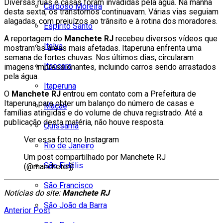
Diversas ruas e casas foram invadidas pela água. Na manhã
Cardoso Moreira
desta sexta, os transtornos continuavam. Várias vias seguiam
alagadas, com prejuízos ao trânsito e à rotina dos moradores.
Espírito Santo
A reportagem do
Manchete RJ
recebeu diversos vídeos que
Italva
mostram as áreas mais afetadas. Itaperuna enfrenta uma
semana de fortes chuvas. Nos últimos dias, circularam
Itaocara
imagens impressionantes, incluindo carros sendo arrastados
pela água.
Itaperuna
O
Manchete RJ
entrou em contato com a Prefeitura de
Itaperuna para obter um balanço do número de casas e
Macaé
famílias atingidas e do volume de chuva registrado. Até a
publicação desta matéria, não houve resposta.
Quissamã
Ver essa foto no Instagram
Rio de Janeiro
Um post compartilhado por Manchete RJ
São Fidélis
(@mancheterj)
São Francisco
Notícias do site:
Manchete RJ
São João da Barra
Anterior Post