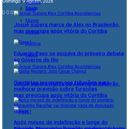
Domingo, 9 Agosto, 2026
Política
Saúde
Geral
Mundo
Josué supera marca de Alex no Brasileirão,
mas preocupa após vitória do Coritiba
Polícia
Política
Eduardo Paes se esquiva do primeiro debate
Saúde
ao Governo do Rio
Cientistas recorrem aos tubarões para
Josué supera marca de Alex no Brasileirão,
melhorar previsão sobre furacões
mas preocupa após vitória do Coritiba
Após meses de indefinição e longe do
plenário, Marquinho Bacellar vai disputar vaga