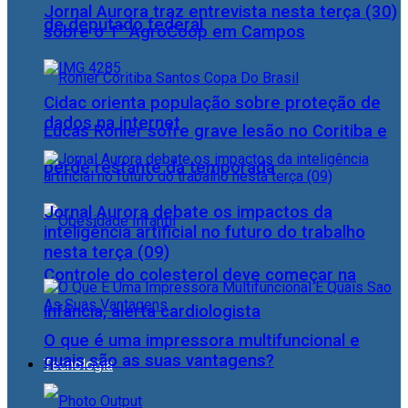
Jornal Aurora traz entrevista nesta terça (30)
de deputado federal
sobre o 1° AgroCoop em Campos
Cidac orienta população sobre proteção de
dados na internet
Lucas Ronier sofre grave lesão no Coritiba e
perde restante da temporada
Jornal Aurora debate os impactos da
inteligência artificial no futuro do trabalho
nesta terça (09)
Controle do colesterol deve começar na
infância, alerta cardiologista
O que é uma impressora multifuncional e
quais são as suas vantagens?
Tecnologia