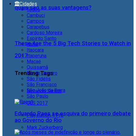
Cidades
quais são as suas vantagens?
Todos
Cambuci
Campos
Carapebus
Cardoso Moreira
Espírito Santo
These Are the 5 Big Tech Stories to Watch in
Italva
Itaocara
2017
Itaperuna
Macaé
Quissamã
Trending Tags
Rio de Janeiro
São Fidélis
São Francisco
São João da Barra
Nintendo Switch
São Paulo
CES 2017
Eduardo Paes se esquiva do primeiro debate
Playstation 4 Pro
ao Governo do Rio
Mark Zuckerberg