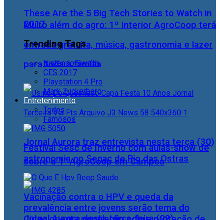
These Are the 5 Big Tech Stories to Watch in
2017
Muito além do agro: 1º Interior AgroCoop terá
Trending Tags
entrada gratuita, música, gastronomia e lazer
Nintendo Switch
para toda a família
CES 2017
Playstation 4 Pro
Mark Zuckerberg
Entretenimento
Todos
Famosos
Jornal Aurora traz entrevista nesta terça (30)
Festival Sesc de Inverno com aulas-show de
astronomia no Senac de Rio das Ostras
sobre o 1° AgroCoop em Campos
Vacinação contra o HPV e queda da
prevalência entre jovens serão tema do
Jornal Aurora desta terça-feira (28)
Cidac orienta população sobre proteção de