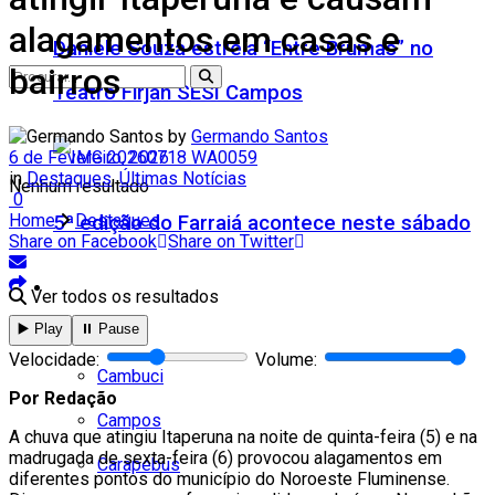
alagamentos em casas e
Daniele Souza estreia “Entre Brumas” no
bairros
Teatro Firjan SESI Campos
by
Germando Santos
6 de Fevereiro, 2026
in
Destaques
,
Últimas Notícias
Nenhum resultado
0
Home
Destaques
5ª edição do Farraiá acontece neste sábado
Share on Facebook
Share on Twitter
Cidades
Ver todos os resultados
▶️ Play
⏸️ Pause
Todos
Velocidade:
Volume:
Cambuci
Por Redação
Campos
A chuva que atingiu Itaperuna na noite de quinta-feira (5) e na
madrugada de sexta-feira (6) provocou alagamentos em
Carapebus
diferentes pontos do município do Noroeste Fluminense.