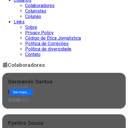
Usuários
Colaboradores
Colunistas
Colunas
Links
Sobre
Privacy Policy
Código de Ética Jornalística
Política de Correções
Política de diversidade
Contato
📰
Colaboradores
Germando Santos
3224 posts
|
Ver mais...
Pyettro Souza