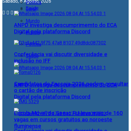
Sábado, 8 Agosto, 2026
Política
Saúde
Geral
Mundo
ANPD investiga descumprimemto do ECA
Digital pela plataforma Discord
Polícia
Política
Conferência vai discutir diversidade e
Saúde
inclusão no IFF
Candidatos do Encceja 2026 podem consultar
ANPD investiga descumprimemto do ECA
o cartão de inscrição
Digital pela plataforma Discord
Escola Móvel do Senac RJ leva mais de 160
vagas em cursos gratuitos ao noroeste
fluminense