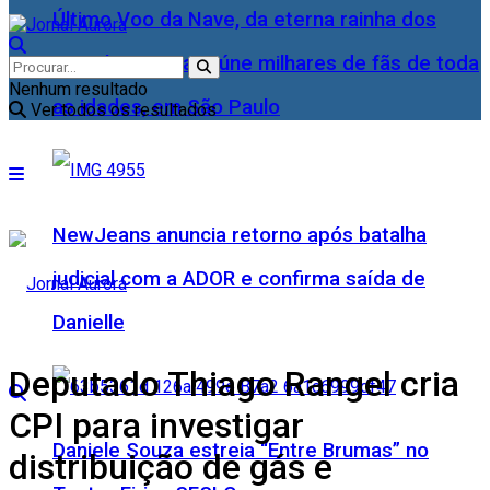
Último Voo da Nave, da eterna rainha dos
Baixinhos, Xuxa reúne milhares de fãs de toda
Nenhum resultado
as idades, em São Paulo
Ver todos os resultados
NewJeans anuncia retorno após batalha
judicial com a ADOR e confirma saída de
Danielle
Deputado Thiago Rangel cria
CPI para investigar
Daniele Souza estreia “Entre Brumas” no
distribuição de gás e