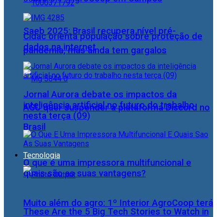
Saeb 2025: Brasil recupera nível pré-
Cidac orienta população sobre proteção de
dados na internet
pandemia, mas ainda tem gargalos
Jornal Aurora debate os impactos da
inteligência artificial no futuro do trabalho
AGU quer suspender a plataforma Discord no
nesta terça (09)
Brasil
Tecnologia
O que é uma impressora multifuncional e
quais são as suas vantagens?
Muito além do agro: 1º Interior AgroCoop terá
These Are the 5 Big Tech Stories to Watch in