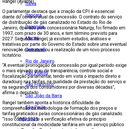
Rangel (Avante).
Italva
O parlamentar destaca que a criação da CPI é essencial
Itaocara
diante do cenário atual da concessão. O contrato do serviço
de distribuição de gás canalizado no Estado do Rio de
Itaperuna
Janeiro, operado pela concessionária Naturgy, foi firmado em
1997, com prazo de 30 anos, e tem término previsto para
Macaé
2027. Segundo Rangel, já existem estudos, análises e
tratativas por parte do Governo do Estado sobre uma eventual
Quissamã
renovação contratual ou a realização de um novo processo
licitatório.
Rio de Janeiro
“A eventual prorrogação da concessão por igual período exige
o mais elevado grau de transparência, controle social e
São Fidélis
fiscalização parlamentar, tendo em vista o impacto direto e
duradouro nas tarifas, na qualidade da prestação do serviço e
São Francisco
na segurança dos consumidores por diversas décadas”,
afirma o deputado.
São João da Barra
Rangel também aponta a histórica dificuldade de
São Paulo
compreensão da metodologia de formação dos preços e
tarifas praticados pelas concessionárias de gás canalizado.
“Isso compromete a verificação efetiva do princípio
constitucional da modicidade tarifária em um serviço público