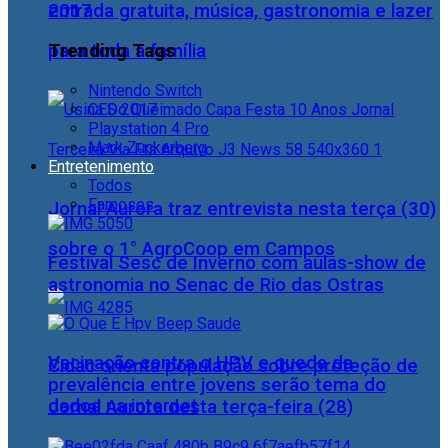
2017
entrada gratuita, música, gastronomia e lazer
Trending Tags
para toda a família
Nintendo Switch
CES 2017
Playstation 4 Pro
Mark Zuckerberg
Entretenimento
Todos
Famosos
Jornal Aurora traz entrevista nesta terça (30)
sobre o 1° AgroCoop em Campos
Festival Sesc de Inverno com aulas-show de
astronomia no Senac de Rio das Ostras
Vacinação contra o HPV e queda da
Cidac orienta população sobre proteção de
prevalência entre jovens serão tema do
dados na internet
Jornal Aurora desta terça-feira (28)