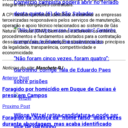
Comércio campista poderá abrir no feriado
integral das obrigações contratuais.
desta quinta (6) do São Salvador
A CPI também pretende identificar e examinar as empresas
terceirizadas responsáveis pelos serviços de manutenção,
operação e apoio técnico relacionados ao sistema de Gás
Natural Veicular (GNV), bem como esclarecer os critérios,
procedimentos e fundamentos adotados para a contratação
dessas empresas, com atenção à observância dos princípios
da legalidade, transparência, competitividade e
economicidade.
“Não foram cinco vezes, foram quatro”:
Notícias do site:
Manchete RJ
Garotinho ‘corrige’ fala de Eduardo Paes
Anterior Post
sobre prisões
Foragido por homicídio em Duque de Caxias é
preso em Campos
Proximo Post
Wilson Witzel retira candidatura e pode ser
Foragido da Justiça dá “nome falso” duas vezes
durante abordagem, mas acaba identificado
vice de Garotinho