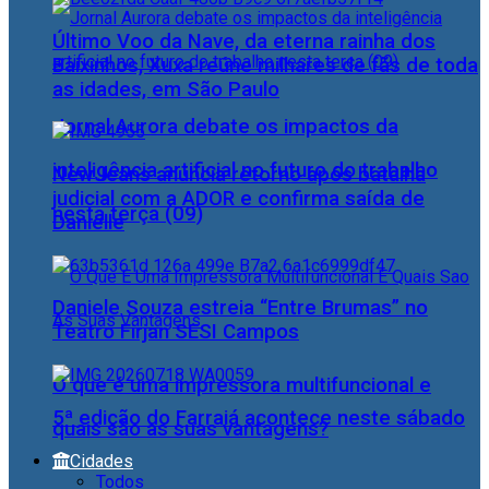
Último Voo da Nave, da eterna rainha dos
Baixinhos, Xuxa reúne milhares de fãs de toda
as idades, em São Paulo
Jornal Aurora debate os impactos da
inteligência artificial no futuro do trabalho
NewJeans anuncia retorno após batalha
judicial com a ADOR e confirma saída de
nesta terça (09)
Danielle
Daniele Souza estreia “Entre Brumas” no
Teatro Firjan SESI Campos
O que é uma impressora multifuncional e
5ª edição do Farraiá acontece neste sábado
quais são as suas vantagens?
Cidades
Todos