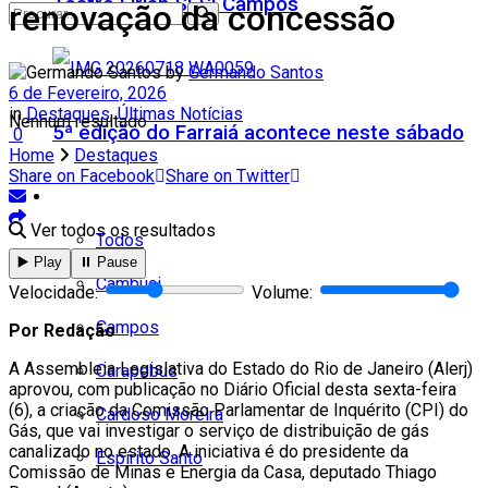
Teatro Firjan SESI Campos
renovação da concessão
by
Germando Santos
6 de Fevereiro, 2026
in
Destaques
,
Últimas Notícias
Nenhum resultado
5ª edição do Farraiá acontece neste sábado
0
Home
Destaques
Share on Facebook
Share on Twitter
Cidades
Ver todos os resultados
Todos
▶️ Play
⏸️ Pause
Cambuci
Velocidade:
Volume:
Campos
Por Redação
A Assembleia Legislativa do Estado do Rio de Janeiro (Alerj)
Carapebus
aprovou, com publicação no Diário Oficial desta sexta-feira
(6), a criação da Comissão Parlamentar de Inquérito (CPI) do
Cardoso Moreira
Gás, que vai investigar o serviço de distribuição de gás
canalizado no estado. A iniciativa é do presidente da
Espírito Santo
Comissão de Minas e Energia da Casa, deputado Thiago