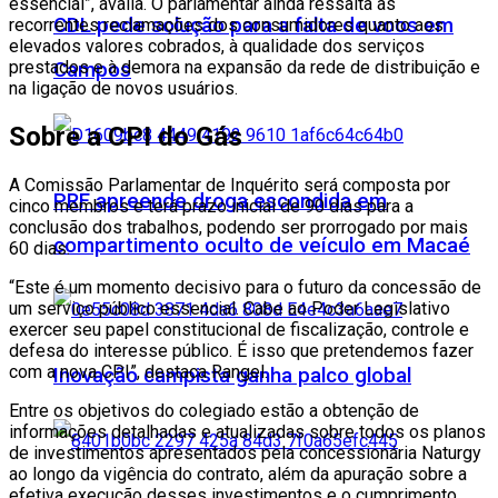
essencial”, avalia. O parlamentar ainda ressalta as
CDL pede solução para a falta de voos em
recorrentes reclamações dos consumidores quanto aos
elevados valores cobrados, à qualidade dos serviços
prestados e à demora na expansão da rede de distribuição e
Campos
na ligação de novos usuários.
Sobre a CPI do Gás
A Comissão Parlamentar de Inquérito será composta por
PRF apreende droga escondida em
cinco membros e terá prazo inicial de 90 dias para a
conclusão dos trabalhos, podendo ser prorrogado por mais
compartimento oculto de veículo em Macaé
60 dias.
“Este é um momento decisivo para o futuro da concessão de
um serviço público essencial. Cabe ao Poder Legislativo
exercer seu papel constitucional de fiscalização, controle e
defesa do interesse público. É isso que pretendemos fazer
com a nova CPI”, destaca Rangel.
Inovação campista ganha palco global
Entre os objetivos do colegiado estão a obtenção de
informações detalhadas e atualizadas sobre todos os planos
de investimentos apresentados pela concessionária Naturgy
ao longo da vigência do contrato, além da apuração sobre a
efetiva execução desses investimentos e o cumprimento