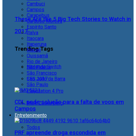
Cambuci
Campos
Carapebus
These Are the 5 Big Tech Stories to Watch in
Cardoso Moreira
Espírito Santo
2017
Italva
Itaocara
Itaperuna
Trending Tags
Macaé
Quissamã
Rio de Janeiro
Nintendo Switch
São Fidélis
São Francisco
São João da Barra
CES 2017
São Paulo
Playstation 4 Pro
CDL pede solução para a falta de voos em
Mark Zuckerberg
Campos
Entretenimento
Todos
PRF apreende droga escondida em