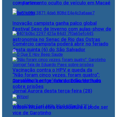
compartimento oculto de veículo em Macaé
Famosos
Inovação campista ganha palco global
Festival Sesc de Inverno com aulas-show de
astronomia no Senac de Rio das Ostras
Comércio campista poderá abrir no feriado
desta quinta (6) do São Salvador
Vacinação contra o HPV e queda da
“Não foram cinco vezes, foram quatro”:
prevalência entre jovens serão tema do
Garotinho ‘corrige’ fala de Eduardo Paes
sobre prisões
Jornal Aurora desta terça-feira (28)
Wilson Witzel retira candidatura e pode ser
vice de Garotinho