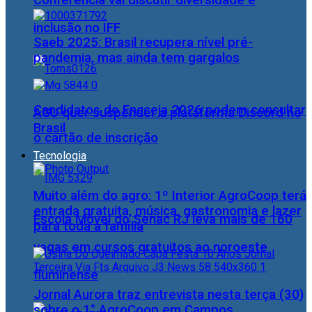
Conferência vai discutir diversidade e
inclusão no IFF
Saeb 2025: Brasil recupera nível pré-
pandemia, mas ainda tem gargalos
Candidatos do Encceja 2026 podem consultar
AGU quer suspender a plataforma Discord no
Brasil
o cartão de inscrição
Tecnologia
Muito além do agro: 1º Interior AgroCoop terá
entrada gratuita, música, gastronomia e lazer
Escola Móvel do Senac RJ leva mais de 160
para toda a família
vagas em cursos gratuitos ao noroeste
fluminense
Jornal Aurora traz entrevista nesta terça (30)
sobre o 1° AgroCoop em Campos