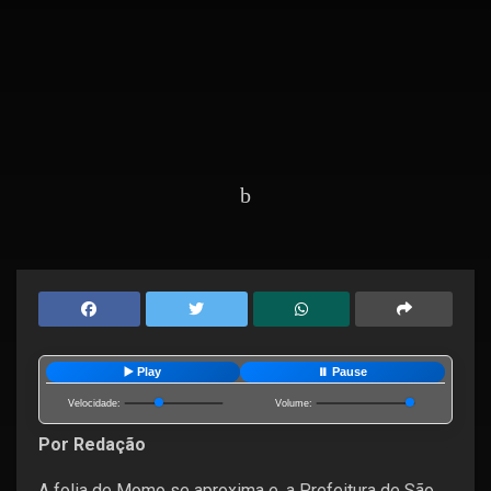
Home
Destaques
▶️ Play
⏸️ Pause
Velocidade:
Volume:
Por Redação
A folia de Momo se aproxima e, a Prefeitura de São