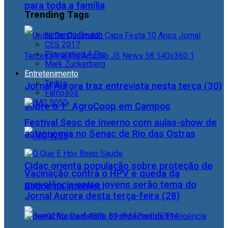
para toda a família
Trending Tags
Nintendo Switch
CES 2017
Playstation 4 Pro
Mark Zuckerberg
Entretenimento
Todos
Jornal Aurora traz entrevista nesta terça (30)
Famosos
sobre o 1° AgroCoop em Campos
Festival Sesc de Inverno com aulas-show de
astronomia no Senac de Rio das Ostras
Cidac orienta população sobre proteção de
Vacinação contra o HPV e queda da
prevalência entre jovens serão tema do
dados na internet
Jornal Aurora desta terça-feira (28)