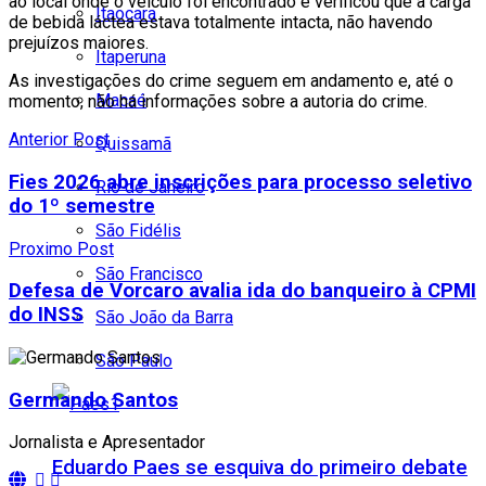
ao local onde o veículo foi encontrado e verificou que a carga
Itaocara
de bebida láctea estava totalmente intacta, não havendo
prejuízos maiores.
Itaperuna
As investigações do crime seguem em andamento e, até o
Macaé
momento, não há informações sobre a autoria do crime.
Anterior Post
Quissamã
Fies 2026 abre inscrições para processo seletivo
Rio de Janeiro
do 1º semestre
São Fidélis
Proximo Post
São Francisco
Defesa de Vorcaro avalia ida do banqueiro à CPMI
do INSS
São João da Barra
São Paulo
Germando Santos
Jornalista e Apresentador
Eduardo Paes se esquiva do primeiro debate