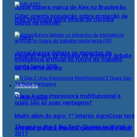
Josué supera marca de Alex no Brasileirão,
Cidac orienta população sobre proteção de
mas preocupa após vitória do Coritiba
dados na internet
Jornal Aurora debate os impactos da
Eduardo Paes se esquiva do primeiro debate
inteligência artificial no futuro do trabalho
nesta terça (09)
ao Governo do Rio
Tecnologia
O que é uma impressora multifuncional e
quais são as suas vantagens?
Muito além do agro: 1º Interior AgroCoop terá
These Are the 5 Big Tech Stories to Watch in
entrada gratuita, música, gastronomia e lazer
2017