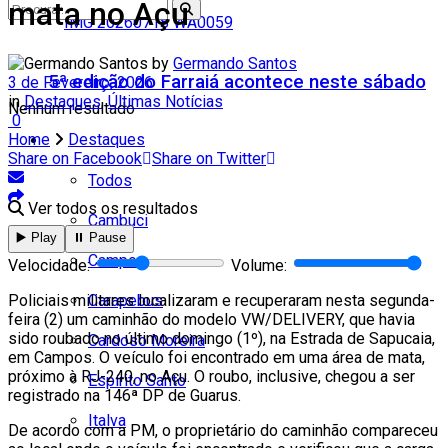
mata no Açu
by
Germando Santos
5ª edição do Farraiá acontece neste sábado
3 de Fevereiro, 2026
in
Destaques
,
Últimas Notícias
Nenhum resultado
0
Home
Destaques
Cidades
Share on Facebook
Share on Twitter
Todos
Ver todos os resultados
Cambuci
▶️ Play
⏸️ Pause
Campos
Velocidade:
Volume:
Carapebus
Policiais militares localizaram e recuperaram nesta segunda-
feira (2) um caminhão do modelo VW/DELIVERY, que havia
sido roubado no último domingo (1º), na Estrada de Sapucaia,
Cardoso Moreira
em Campos. O veículo foi encontrado em uma área de mata,
próximo à RJ-240, no Açu. O roubo, inclusive, chegou a ser
Espírito Santo
registrado na 146ª DP de Guarus.
Italva
De acordo com a PM, o proprietário do caminhão compareceu