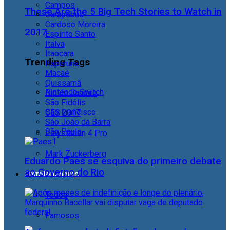
Campos
These Are the 5 Big Tech Stories to Watch in
Carapebus
Cardoso Moreira
2017
Espírito Santo
Italva
Itaocara
Trending Tags
Itaperuna
Macaé
Quissamã
Nintendo Switch
Rio de Janeiro
São Fidélis
São Francisco
CES 2017
São João da Barra
São Paulo
Playstation 4 Pro
Mark Zuckerberg
Eduardo Paes se esquiva do primeiro debate
ao Governo do Rio
Entretenimento
Todos
Famosos