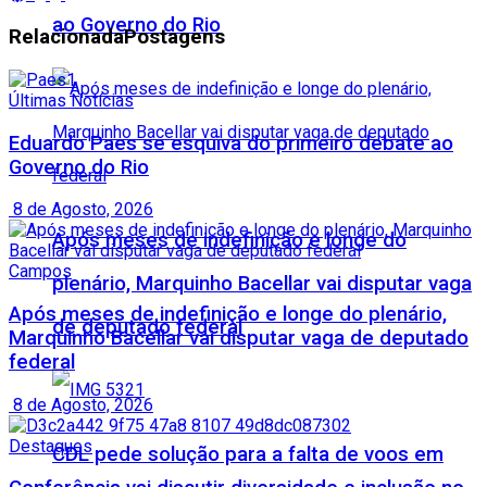
ao Governo do Rio
Relacionada
Postagens
Últimas Notícias
Eduardo Paes se esquiva do primeiro debate ao
Governo do Rio
8 de Agosto, 2026
Após meses de indefinição e longe do
Campos
plenário, Marquinho Bacellar vai disputar vaga
Após meses de indefinição e longe do plenário,
de deputado federal
Marquinho Bacellar vai disputar vaga de deputado
federal
8 de Agosto, 2026
Destaques
CDL pede solução para a falta de voos em