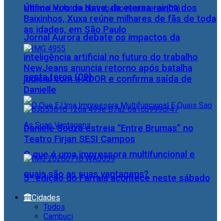
Último Voo da Nave, da eterna rainha dos
Baixinhos, Xuxa reúne milhares de fãs de toda
as idades, em São Paulo
Jornal Aurora debate os impactos da
inteligência artificial no futuro do trabalho
NewJeans anuncia retorno após batalha
nesta terça (09)
judicial com a ADOR e confirma saída de
Danielle
Daniele Souza estreia “Entre Brumas” no
Teatro Firjan SESI Campos
O que é uma impressora multifuncional e
quais são as suas vantagens?
5ª edição do Farraiá acontece neste sábado
Cidades
Todos
Cambuci