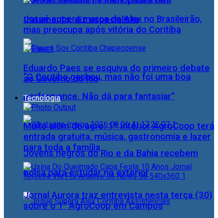
Queixas sexuais na menopausa têm
Josué supera marca de Alex no Brasileirão,
tratamento, diz especialista
mas preocupa após vitória do Coritiba
Eduardo Paes se esquiva do primeiro debate
“O Coritiba ganhou, mas não foi uma boa
ao Governo do Rio
performance. Não dá para fantasiar”
Tecnologia
Muito além do agro: 1º Interior AgroCoop terá
entrada gratuita, música, gastronomia e lazer
para toda a família
Jovens negros do Rio e da Bahia recebem
bolsa para estudar no exterior
Jornal Aurora traz entrevista nesta terça (30)
sobre o 1° AgroCoop em Campos