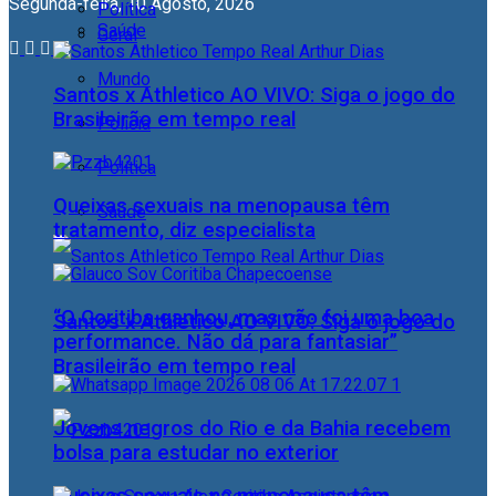
Segunda-feira, 10 Agosto, 2026
Política
Saúde
Geral
Mundo
Santos x Athletico AO VIVO: Siga o jogo do
Brasileirão em tempo real
Polícia
Política
Queixas sexuais na menopausa têm
Saúde
tratamento, diz especialista
“O Coritiba ganhou, mas não foi uma boa
Santos x Athletico AO VIVO: Siga o jogo do
performance. Não dá para fantasiar”
Brasileirão em tempo real
Jovens negros do Rio e da Bahia recebem
bolsa para estudar no exterior