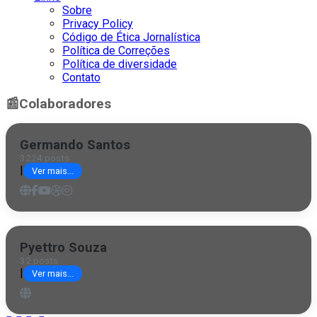
Sobre
Privacy Policy
Código de Ética Jornalística
Política de Correções
Política de diversidade
Contato
📰
Colaboradores
Germando Santos
3224 posts
|
Ver mais...
Pyettro Souza
32 posts
|
Ver mais...