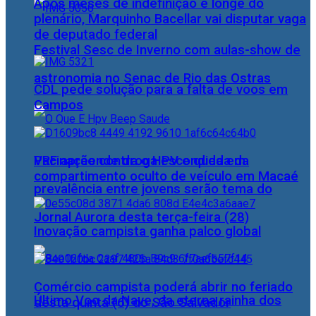
Após meses de indefinição e longe do
plenário, Marquinho Bacellar vai disputar vaga
de deputado federal
Festival Sesc de Inverno com aulas-show de
astronomia no Senac de Rio das Ostras
CDL pede solução para a falta de voos em
Campos
PRF apreende droga escondida em
Vacinação contra o HPV e queda da
compartimento oculto de veículo em Macaé
prevalência entre jovens serão tema do
Jornal Aurora desta terça-feira (28)
Inovação campista ganha palco global
Comércio campista poderá abrir no feriado
Último Voo da Nave, da eterna rainha dos
desta quinta (6) do São Salvador