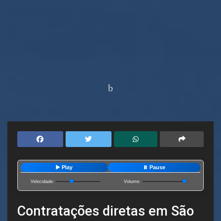
Home
Cidades
São Francisco
▶️ Play
⏸️ Pause
Velocidade:
Volume:
Contratações diretas em São