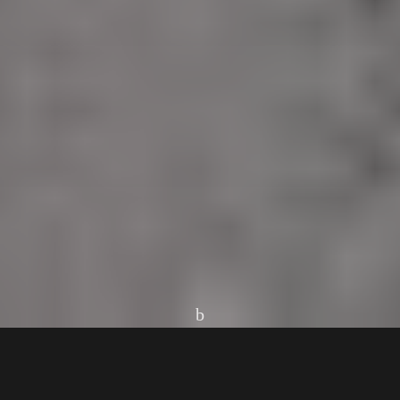
Home
Cidades
São Fidélis