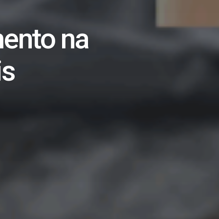
ento na
is