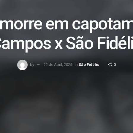
 morre em capotam
ampos x São Fidél
by
22 de Abril, 2025
in
São Fidélis
0