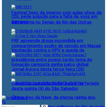
Festival Sesc de Inverno com aulas-show de
CDL pede solução para a falta de voos em
Campos
astronomia no Senac de Rio das Ostras
PRF apreende droga escondida em
compartimento oculto de veículo em Macaé
Vacinação contra o HPV e queda da
prevalência entre jovens serão tema do
Inovação campista ganha palco global
Jornal Aurora desta terça-feira (28)
Comércio campista poderá abrir no feriado
desta quinta (6) do São Salvador
Último Voo da Nave, da eterna rainha dos
Baixinhos, Xuxa reúne milhares de fãs de toda