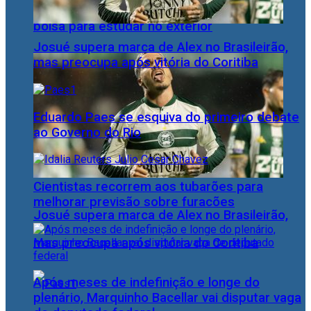
bolsa para estudar no exterior
Josué supera marca de Alex no Brasileirão,
mas preocupa após vitória do Coritiba
Eduardo Paes se esquiva do primeiro debate
ao Governo do Rio
Cientistas recorrem aos tubarões para
melhorar previsão sobre furacões
Josué supera marca de Alex no Brasileirão,
mas preocupa após vitória do Coritiba
Após meses de indefinição e longe do
plenário, Marquinho Bacellar vai disputar vaga