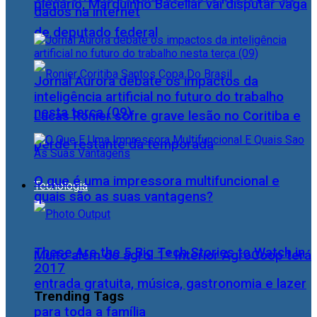
plenário, Marquinho Bacellar vai disputar vaga
dados na internet
de deputado federal
Jornal Aurora debate os impactos da
inteligência artificial no futuro do trabalho
nesta terça (09)
Lucas Ronier sofre grave lesão no Coritiba e
perde restante da temporada
O que é uma impressora multifuncional e
Tecnologia
quais são as suas vantagens?
These Are the 5 Big Tech Stories to Watch in
Muito além do agro: 1º Interior AgroCoop terá
2017
entrada gratuita, música, gastronomia e lazer
Trending Tags
para toda a família