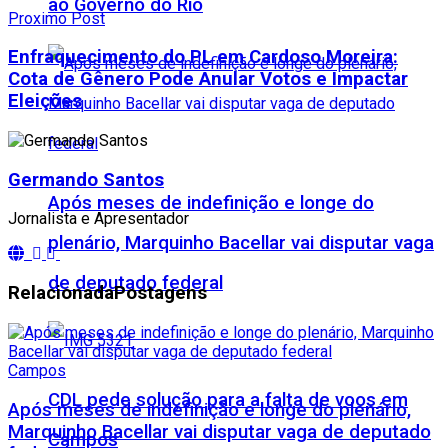
ao Governo do Rio
Proximo Post
​Enfraquecimento do PL em Cardoso Moreira:
Cota de Gênero Pode Anular Votos e Impactar
Eleições
Germando Santos
Após meses de indefinição e longe do
Jornalista e Apresentador
plenário, Marquinho Bacellar vai disputar vaga
de deputado federal
Relacionada
Postagens
Campos
CDL pede solução para a falta de voos em
Após meses de indefinição e longe do plenário,
Marquinho Bacellar vai disputar vaga de deputado
Campos