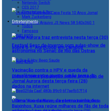
Nintendo Switch
CES 2017
Playstation 4 Pro
Mark Zuckerberg
Entretenimento
Todos
Famosos
Jornal Aurora traz entrevista nesta terça (30)
Festival Sesc de Inverno com aulas-show de
sobre o 1° AgroCoop em Campos
astronomia no Senac de Rio das Ostras
Vacinação contra o HPV e queda da
prevalência entre jovens serão tema do
Cidac orienta população sobre proteção de
Jornal Aurora desta terça-feira (28)
dados na internet
Último Voo da Nave, da eterna rainha dos
Baixinhos, Xuxa reúne milhares de fãs de toda