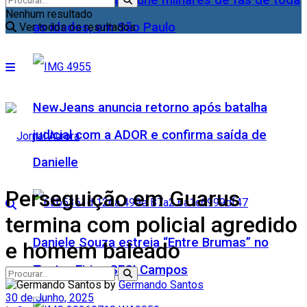
Nenhum resultado
as idades, em São Paulo
Ver todos os resultados
NewJeans anuncia retorno após batalha
judicial com a ADOR e confirma saída de
Danielle
Perseguição em Guarus
termina com policial agredido
Daniele Souza estreia “Entre Brumas” no
e homem baleado
Teatro Firjan SESI Campos
by
Germando Santos
30 de Junho, 2025