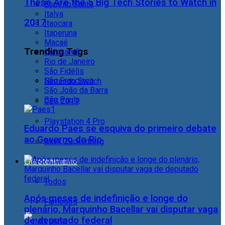
These Are the 5 Big Tech Stories to Watch in
Espírito Santo
Italva
2017
Itaocara
Itaperuna
Macaé
Trending Tags
Quissamã
Rio de Janeiro
São Fidélis
São Francisco
Nintendo Switch
São João da Barra
São Paulo
CES 2017
Playstation 4 Pro
Eduardo Paes se esquiva do primeiro debate
ao Governo do Rio
Mark Zuckerberg
Entretenimento
Todos
Após meses de indefinição e longe do
Famosos
plenário, Marquinho Bacellar vai disputar vaga
de deputado federal