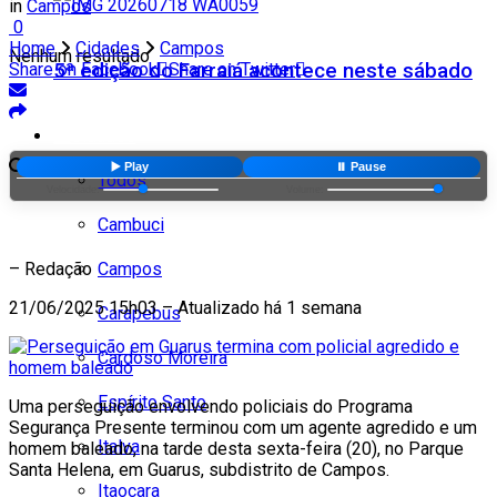
in
Campos
0
Home
Cidades
Campos
Nenhum resultado
5ª edição do Farraiá acontece neste sábado
Share on Facebook
Share on Twitter
Cidades
Ver todos os resultados
▶️ Play
⏸️ Pause
Todos
Velocidade:
Volume:
Cambuci
Campos
– Redação
21/06/2025 15h03 – Atualizado há 1 semana
Carapebus
Cardoso Moreira
Espírito Santo
Uma perseguição envolvendo policiais do Programa
Segurança Presente terminou com um agente agredido e um
Italva
homem baleado, na tarde desta sexta-feira (20), no Parque
Santa Helena, em Guarus, subdistrito de Campos.
Itaocara