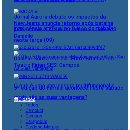
as idades, em São Paulo
Jornal Aurora debate os impactos da
NewJeans anuncia retorno após batalha
inteligência artificial no futuro do trabalho
judicial com a ADOR e confirma saída de
Danielle
nesta terça (09)
Daniele Souza estreia “Entre Brumas” no
Teatro Firjan SESI Campos
O que é uma impressora multifuncional e
5ª edição do Farraiá acontece neste sábado
quais são as suas vantagens?
Cidades
Todos
Cambuci
Campos
Carapebus
Cardoso Moreira