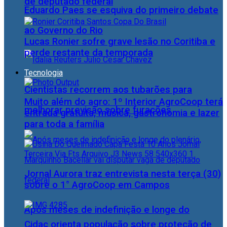
de deputado federal
Eduardo Paes se esquiva do primeiro debate
ao Governo do Rio
Lucas Ronier sofre grave lesão no Coritiba e
perde restante da temporada
Tecnologia
Cientistas recorrem aos tubarões para
Muito além do agro: 1º Interior AgroCoop terá
melhorar previsão sobre furacões
entrada gratuita, música, gastronomia e lazer
para toda a família
Jornal Aurora traz entrevista nesta terça (30)
sobre o 1° AgroCoop em Campos
Após meses de indefinição e longe do
Cidac orienta população sobre proteção de