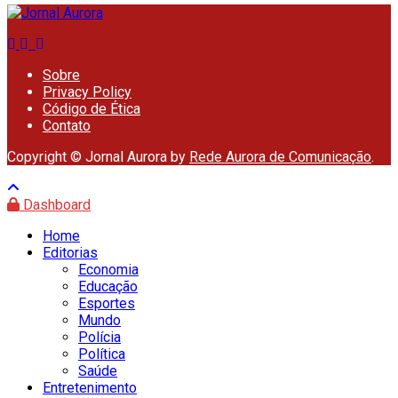
Sobre
Privacy Policy
Código de Ética
Contato
Copyright © Jornal Aurora by
Rede Aurora de Comunicação
.
Dashboard
Home
Editorias
Economia
Educação
Esportes
Mundo
Polícia
Política
Saúde
Entretenimento