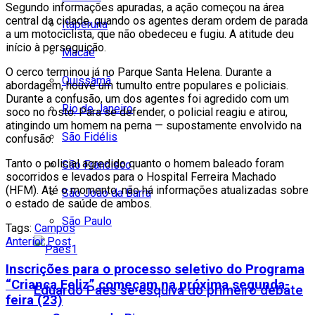
Segundo informações apuradas, a ação começou na área
central da cidade, quando os agentes deram ordem de parada
Itaperuna
a um motociclista, que não obedeceu e fugiu. A atitude deu
início à perseguição.
Macaé
O cerco terminou já no Parque Santa Helena. Durante a
Quissamã
abordagem, houve um tumulto entre populares e policiais.
Durante a confusão, um dos agentes foi agredido com um
Rio de Janeiro
soco no rosto. Para se defender, o policial reagiu e atirou,
atingindo um homem na perna — supostamente envolvido na
São Fidélis
confusão.
Tanto o policial agredido quanto o homem baleado foram
São Francisco
socorridos e levados para o Hospital Ferreira Machado
(HFM). Até o momento, não há informações atualizadas sobre
São João da Barra
o estado de saúde de ambos.
São Paulo
Tags:
Campos
Anterior Post
Inscrições para o processo seletivo do Programa
“Criança Feliz” começam na próxima segunda-
Eduardo Paes se esquiva do primeiro debate
feira (23)