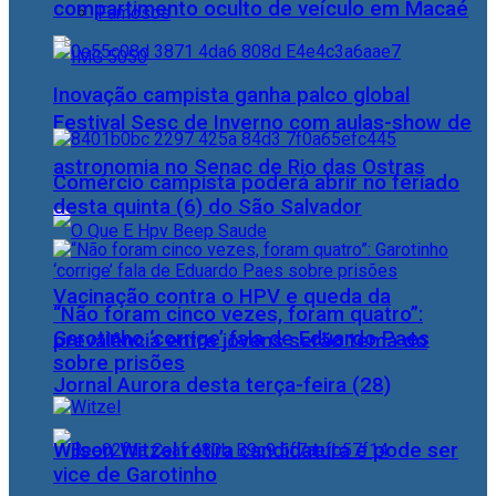
compartimento oculto de veículo em Macaé
Famosos
Inovação campista ganha palco global
Festival Sesc de Inverno com aulas-show de
astronomia no Senac de Rio das Ostras
Comércio campista poderá abrir no feriado
desta quinta (6) do São Salvador
Vacinação contra o HPV e queda da
“Não foram cinco vezes, foram quatro”:
Garotinho ‘corrige’ fala de Eduardo Paes
prevalência entre jovens serão tema do
sobre prisões
Jornal Aurora desta terça-feira (28)
Wilson Witzel retira candidatura e pode ser
vice de Garotinho