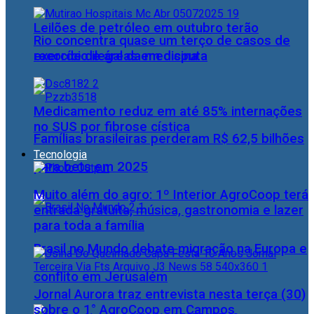
Leilões de petróleo em outubro terão
Rio concentra quase um terço de casos de
recorde de áreas em disputa
exercício ilegal da medicina
Medicamento reduz em até 85% internações
no SUS por fibrose cística
Famílias brasileiras perderam R$ 62,5 bilhões
Tecnologia
para bets em 2025
Muito além do agro: 1º Interior AgroCoop terá
entrada gratuita, música, gastronomia e lazer
para toda a família
Brasil no Mundo debate migração na Europa e
conflito em Jerusalém
Jornal Aurora traz entrevista nesta terça (30)
sobre o 1° AgroCoop em Campos