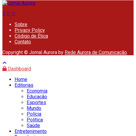
Sobre
Privacy Policy
Código de Ética
Contato
Copyright © Jornal Aurora by
Rede Aurora de Comunicação
.
Dashboard
Home
Editorias
Economia
Educação
Esportes
Mundo
Polícia
Política
Saúde
Entretenimento