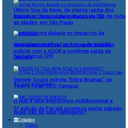
Último Voo da Nave, da eterna rainha dos
Baixinhos, Xuxa reúne milhares de fãs de toda
as idades, em São Paulo
Jornal Aurora debate os impactos da
inteligência artificial no futuro do trabalho
NewJeans anuncia retorno após batalha
judicial com a ADOR e confirma saída de
nesta terça (09)
Danielle
Daniele Souza estreia “Entre Brumas” no
Teatro Firjan SESI Campos
O que é uma impressora multifuncional e
5ª edição do Farraiá acontece neste sábado
quais são as suas vantagens?
Cidades
Todos