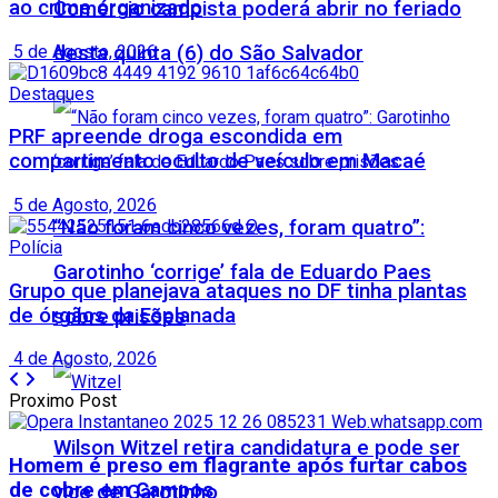
ao crime organizado
Comércio campista poderá abrir no feriado
5 de Agosto, 2026
desta quinta (6) do São Salvador
Destaques
PRF apreende droga escondida em
compartimento oculto de veículo em Macaé
5 de Agosto, 2026
“Não foram cinco vezes, foram quatro”:
Polícia
Garotinho ‘corrige’ fala de Eduardo Paes
Grupo que planejava ataques no DF tinha plantas
de órgãos da Esplanada
sobre prisões
4 de Agosto, 2026
Proximo Post
Wilson Witzel retira candidatura e pode ser
Homem é preso em flagrante após furtar cabos
de cobre em Campos
vice de Garotinho