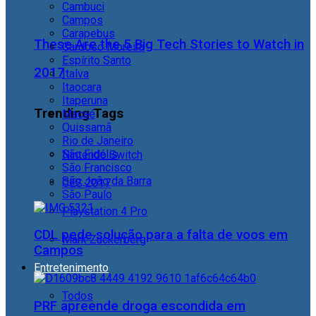
Cambuci
Campos
Carapebus
These Are the 5 Big Tech Stories to Watch in
Cardoso Moreira
Espírito Santo
2017
Italva
Itaocara
Itaperuna
Trending Tags
Macaé
Quissamã
Rio de Janeiro
São Fidélis
Nintendo Switch
São Francisco
São João da Barra
CES 2017
São Paulo
Playstation 4 Pro
CDL pede solução para a falta de voos em
Mark Zuckerberg
Campos
Entretenimento
Todos
PRF apreende droga escondida em