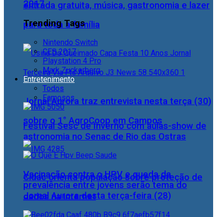
2017
entrada gratuita, música, gastronomia e lazer
Trending Tags
para toda a família
Nintendo Switch
CES 2017
Playstation 4 Pro
Mark Zuckerberg
Entretenimento
Todos
Famosos
Jornal Aurora traz entrevista nesta terça (30)
sobre o 1° AgroCoop em Campos
Festival Sesc de Inverno com aulas-show de
astronomia no Senac de Rio das Ostras
Vacinação contra o HPV e queda da
Cidac orienta população sobre proteção de
prevalência entre jovens serão tema do
Jornal Aurora desta terça-feira (28)
dados na internet