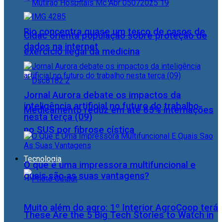
Rio concentra quase um terço de casos de
Cidac orienta população sobre proteção de
dados na internet
exercício ilegal da medicina
Jornal Aurora debate os impactos da
inteligência artificial no futuro do trabalho
Medicamento reduz em até 85% internações
nesta terça (09)
no SUS por fibrose cística
Tecnologia
O que é uma impressora multifuncional e
quais são as suas vantagens?
Muito além do agro: 1º Interior AgroCoop terá
These Are the 5 Big Tech Stories to Watch in