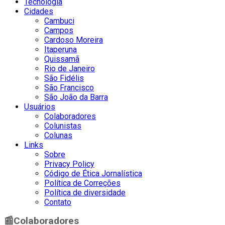
Tecnologia
Cidades
Cambuci
Campos
Cardoso Moreira
Itaperuna
Quissamã
Rio de Janeiro
São Fidélis
São Francisco
São João da Barra
Usuários
Colaboradores
Colunistas
Colunas
Links
Sobre
Privacy Policy
Código de Ética Jornalística
Política de Correções
Política de diversidade
Contato
📰
Colaboradores