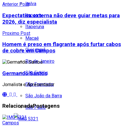
Italva
Anterior Post
Itaocara
Expectativa externa não deve guiar metas para
2026, diz especialista
Itaperuna
Proximo Post
Macaé
Homem é preso em flagrante após furtar cabos
Quissamã
de cobre em Campos
Rio de Janeiro
São Fidélis
Germando Santos
São Francisco
Jornalista e Apresentador
São João da Barra
Relacionada
Postagens
São Paulo
Campos