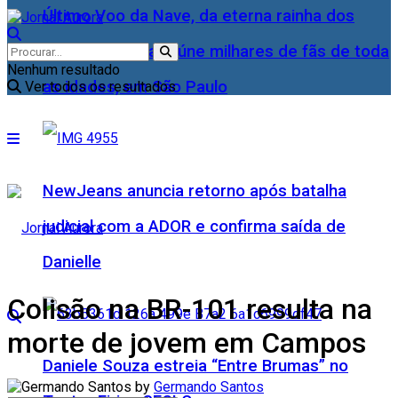
Último Voo da Nave, da eterna rainha dos
Baixinhos, Xuxa reúne milhares de fãs de toda
Nenhum resultado
as idades, em São Paulo
Ver todos os resultados
NewJeans anuncia retorno após batalha
judicial com a ADOR e confirma saída de
Danielle
Colisão na BR-101 resulta na
morte de jovem em Campos
Daniele Souza estreia “Entre Brumas” no
by
Germando Santos