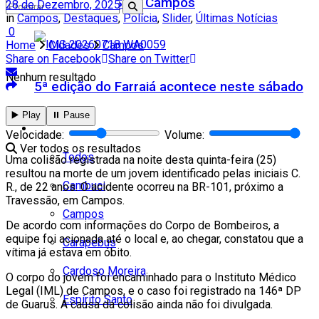
Teatro Firjan SESI Campos
28 de Dezembro, 2025
in
Campos
,
Destaques
,
Polícia
,
Slider
,
Últimas Notícias
0
Home
Cidades
Campos
Share on Facebook
Share on Twitter
Nenhum resultado
5ª edição do Farraiá acontece neste sábado
▶️ Play
⏸️ Pause
Cidades
Velocidade:
Volume:
Ver todos os resultados
Todos
Uma colisão registrada na noite desta quinta-feira (25)
resultou na morte de um jovem identificado pelas iniciais C.
Cambuci
R., de 22 anos. O acidente ocorreu na BR-101, próximo a
Travessão, em Campos.
Campos
De acordo com informações do Corpo de Bombeiros, a
equipe foi acionada até o local e, ao chegar, constatou que a
Carapebus
vítima já estava em óbito.
Cardoso Moreira
O corpo do jovem foi encaminhado para o Instituto Médico
Legal (IML) de Campos, e o caso foi registrado na 146ª DP
Espírito Santo
de Guarus. A causa da colisão ainda não foi divulgada.