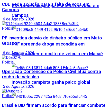
CDL pede solução para a falta de voos em
CDL pede solução para a falta de voos em
Campos
Campos
6 de Agosto, 2026
Polícia
PF investiga desvio de dinheiro público em Mato
Grosso
PRF apreende droga escondida em
6 de Agosto, 2026
compartimento oculto de veículo em Macaé
Polícia
Operação Contenção da Polícia Civil atua contra
roubo de veículos
Inovação campista ganha palco global
5 de Agosto, 2026
Polícia
Brasil e BID firmam acordo para financiar combate