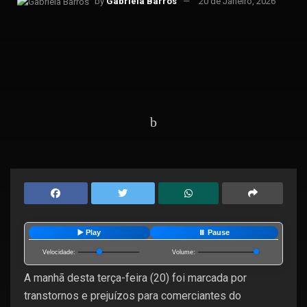
by
Gabriela Barros
20 de Janeiro, 2026
Home
Cidades
Campos
▶️ Play
⏸️ Pause
Velocidade:
Volume:
A manhã desta terça-feira (20) foi marcada por
transtornos e prejuízos para comerciantes do