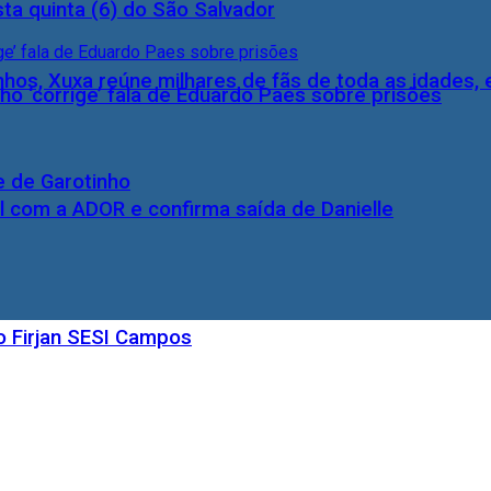
ta quinta (6) do São Salvador
inhos, Xuxa reúne milhares de fãs de toda as idades,
ho ‘corrige’ fala de Eduardo Paes sobre prisões
e de Garotinho
l com a ADOR e confirma saída de Danielle
o Firjan SESI Campos