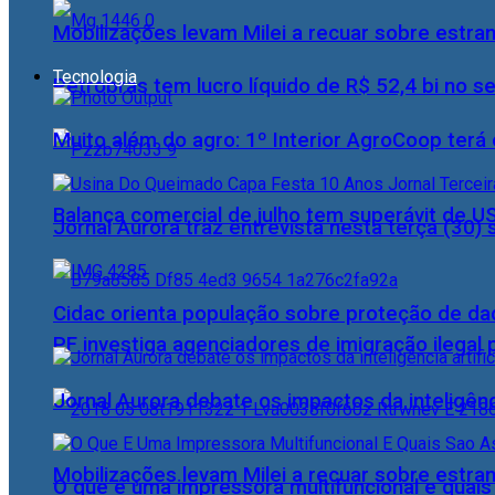
Mobilizações levam Milei a recuar sobre estran
Tecnologia
Petrobras tem lucro líquido de R$ 52,4 bi no s
Muito além do agro: 1º Interior AgroCoop terá 
Balança comercial de julho tem superávit de U
Jornal Aurora traz entrevista nesta terça (3
Cidac orienta população sobre proteção de da
PF investiga agenciadores de imigração ilegal
Jornal Aurora debate os impactos da inteligênci
Mobilizações levam Milei a recuar sobre estran
O que é uma impressora multifuncional e quai