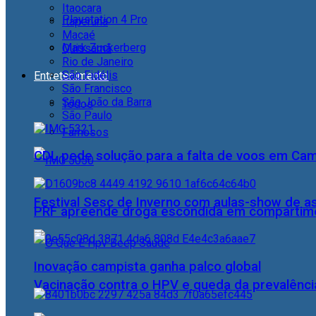
Itaocara
Playstation 4 Pro
Itaperuna
Macaé
Mark Zuckerberg
Quissamã
Rio de Janeiro
São Fidélis
Entretenimento
São Francisco
São João da Barra
Todos
São Paulo
Famosos
CDL pede solução para a falta de voos em Ca
Festival Sesc de Inverno com aulas-show de a
PRF apreende droga escondida em compartime
Inovação campista ganha palco global
Vacinação contra o HPV e queda da prevalência