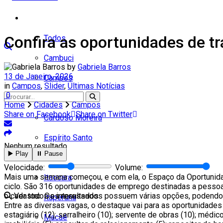
Cidades
Confira as oportunidades de 
Todos
Cambuci
by
Gabriela Barros
13 de Janeiro, 2026
Campos
in
Campos
,
Slider
,
Últimas Notícias
0
Carapebus
Home
Cidades
Campos
Share on Facebook
Share on Twitter
Cardoso Moreira
Espírito Santo
Nenhum resultado
▶️ Play
⏸️ Pause
Italva
Velocidade:
Volume:
Mais uma semana começou, e com ela, o Espaço da Oportunid
Itaocara
ciclo. São 316 oportunidades de emprego destinadas a pessoas
o cadastro. Os interessados possuem várias opções, podendo 
Ver todos os resultados
Itaperuna
Entre as diversas vagas, o destaque vai para as oportunidades d
estagiário (12); serralheiro (10); servente de obras (10); médico
Macaé