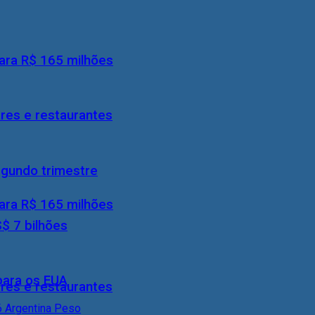
ara R$ 165 milhões
res e restaurantes
egundo trimestre
ara R$ 165 milhões
S$ 7 bilhões
 para os EUA
res e restaurantes