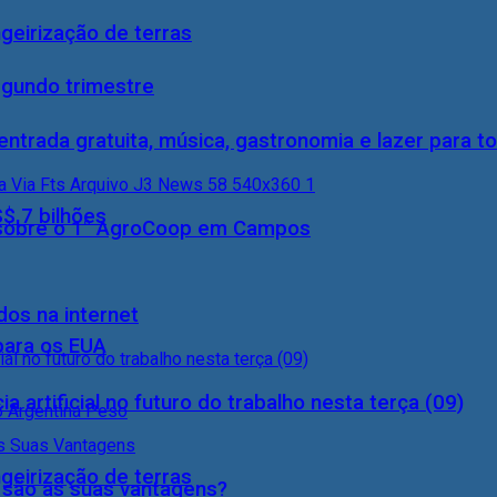
geirização de terras
egundo trimestre
entrada gratuita, música, gastronomia e lazer para to
S$ 7 bilhões
0) sobre o 1° AgroCoop em Campos
dos na internet
 para os EUA
a artificial no futuro do trabalho nesta terça (09)
geirização de terras
s são as suas vantagens?