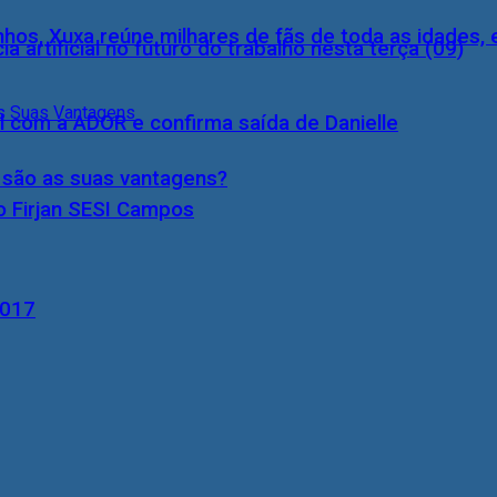
inhos, Xuxa reúne milhares de fãs de toda as idades,
a artificial no futuro do trabalho nesta terça (09)
l com a ADOR e confirma saída de Danielle
s são as suas vantagens?
o Firjan SESI Campos
2017