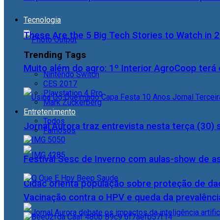
Tecnologia
These Are the 5 Big Tech Stories to Watch in 
Trending Tags
Muito além do agro: 1º Interior AgroCoop terá 
Nintendo Switch
CES 2017
Playstation 4 Pro
Mark Zuckerberg
Entretenimento
Todos
Jornal Aurora traz entrevista nesta terça (3
Famosos
Festival Sesc de Inverno com aulas-show de a
Cidac orienta população sobre proteção de da
Vacinação contra o HPV e queda da prevalência