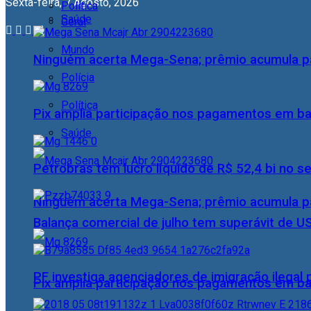
Sexta-feira, 7 Agosto, 2026
Política
Saúde
Geral
Mundo
Ninguém acerta Mega-Sena; prêmio acumula p
Polícia
Política
Pix amplia participação nos pagamentos em ba
Saúde
Petrobras tem lucro líquido de R$ 52,4 bi no s
Ninguém acerta Mega-Sena; prêmio acumula p
Balança comercial de julho tem superávit de U
PF investiga agenciadores de imigração ilegal
Pix amplia participação nos pagamentos em ba