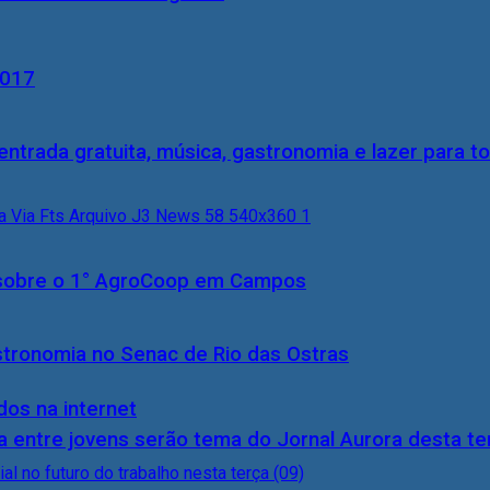
2017
entrada gratuita, música, gastronomia e lazer para to
0) sobre o 1° AgroCoop em Campos
stronomia no Senac de Rio das Ostras
dos na internet
 entre jovens serão tema do Jornal Aurora desta ter