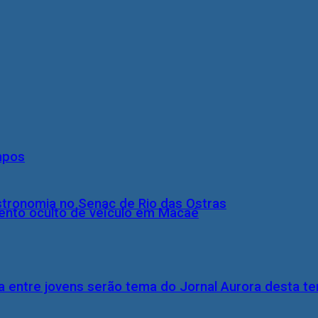
mpos
stronomia no Senac de Rio das Ostras
nto oculto de veículo em Macaé
 entre jovens serão tema do Jornal Aurora desta ter