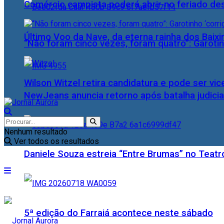
Comércio campista poderá abrir no feriado des
Último Voo da Nave, da eterna rainha dos Baix
“Não foram cinco vezes, foram quatro”: Garotin
Wilson Witzel retira candidatura e pode ser vic
NewJeans anuncia retorno após batalha judicia
Nenhum resultado
Ver todos os resultados
Daniele Souza estreia “Entre Brumas” no Teatr
5ª edição do Farraiá acontece neste sábado