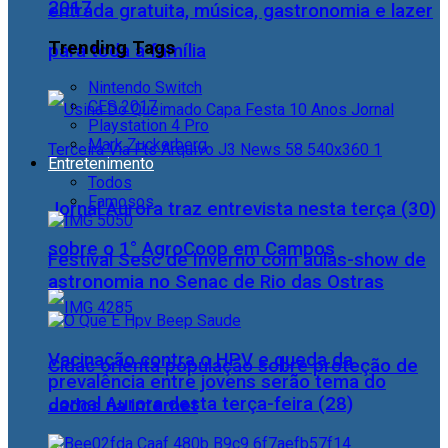
2017
entrada gratuita, música, gastronomia e lazer
Trending Tags
para toda a família
Nintendo Switch
CES 2017
Playstation 4 Pro
Mark Zuckerberg
Entretenimento
Todos
Famosos
Jornal Aurora traz entrevista nesta terça (30)
sobre o 1° AgroCoop em Campos
Festival Sesc de Inverno com aulas-show de
astronomia no Senac de Rio das Ostras
Vacinação contra o HPV e queda da
Cidac orienta população sobre proteção de
prevalência entre jovens serão tema do
Jornal Aurora desta terça-feira (28)
dados na internet