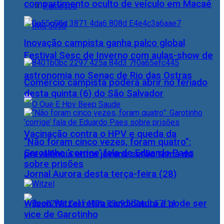
compartimento oculto de veículo em Macaé
Famosos
Inovação campista ganha palco global
Festival Sesc de Inverno com aulas-show de
astronomia no Senac de Rio das Ostras
Comércio campista poderá abrir no feriado
desta quinta (6) do São Salvador
Vacinação contra o HPV e queda da
“Não foram cinco vezes, foram quatro”:
Garotinho ‘corrige’ fala de Eduardo Paes
prevalência entre jovens serão tema do
sobre prisões
Jornal Aurora desta terça-feira (28)
Wilson Witzel retira candidatura e pode ser
vice de Garotinho