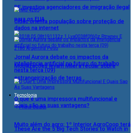
PF investiga agenciadores de imigração ilegal
para os EUA
Cidac orienta população sobre proteção de
dados na internet
Jornal Aurora debate os impactos da
inteligência artificial no futuro do trabalho
Mobilizações levam Milei a recuar sobre
nesta terça (09)
estrangeirização de terras
Tecnologia
O que é uma impressora multifuncional e
quais são as suas vantagens?
Muito além do agro: 1º Interior AgroCoop terá
These Are the 5 Big Tech Stories to Watch in