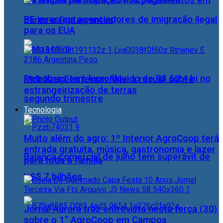
Pix amplia participação nos pagamentos em
PF investiga agenciadores de imigração ilegal
bares e restaurantes
para os EUA
Petrobras tem lucro líquido de R$ 52,4 bi no
Mobilizações levam Milei a recuar sobre
estrangeirização de terras
segundo trimestre
Tecnologia
Muito além do agro: 1º Interior AgroCoop terá
entrada gratuita, música, gastronomia e lazer
Balança comercial de julho tem superávit de
para toda a família
US$ 7 bilhões
Jornal Aurora traz entrevista nesta terça (30)
sobre o 1° AgroCoop em Campos