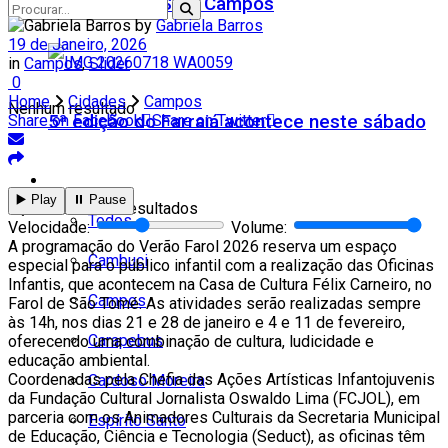
Teatro Firjan SESI Campos
by
Gabriela Barros
19 de Janeiro, 2026
in
Campos
,
Slider
0
Home
Cidades
Campos
Nenhum resultado
5ª edição do Farraiá acontece neste sábado
Share on Facebook
Share on Twitter
Cidades
▶️ Play
⏸️ Pause
Ver todos os resultados
Todos
Velocidade:
Volume:
A programação do Verão Farol 2026 reserva um espaço
Cambuci
especial para o público infantil com a realização das Oficinas
Infantis, que acontecem na Casa de Cultura Félix Carneiro, no
Campos
Farol de São Tomé. As atividades serão realizadas sempre
às 14h, nos dias 21 e 28 de janeiro e 4 e 11 de fevereiro,
Carapebus
oferecendo uma combinação de cultura, ludicidade e
educação ambiental.
Coordenadas pela Chefia das Ações Artísticas Infantojuvenis
Cardoso Moreira
da Fundação Cultural Jornalista Oswaldo Lima (FCJOL), em
parceria com os Animadores Culturais da Secretaria Municipal
Espírito Santo
de Educação, Ciência e Tecnologia (Seduct), as oficinas têm