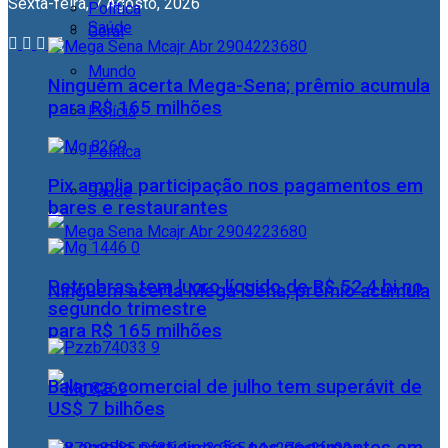
Sexta-feira, 7 Agosto, 2026
Política
Saúde
Geral
Mundo
Ninguém acerta Mega-Sena; prêmio acumula
para R$ 165 milhões
Polícia
Política
Pix amplia participação nos pagamentos em
Saúde
bares e restaurantes
Petrobras tem lucro líquido de R$ 52,4 bi no
Ninguém acerta Mega-Sena; prêmio acumula
segundo trimestre
para R$ 165 milhões
Balança comercial de julho tem superávit de
US$ 7 bilhões