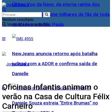
Último Voo da Nave, da eterna rainha dos
Baixinhos, Xuxa reúne milhares de fãs de toda
Nenhum resultado
as idades, em São Paulo
Ver todos os resultados
NewJeans anuncia retorno após batalha
judicial com a ADOR e confirma saída de
Danielle
Oficinas Infantis animam o
verão na Casa de Cultura Félix
Daniele Souza estreia “Entre Brumas” no
Carneiro