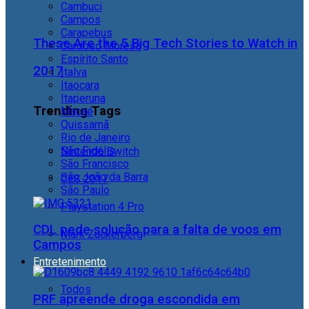
Cambuci
Campos
Carapebus
These Are the 5 Big Tech Stories to Watch in
Cardoso Moreira
Espírito Santo
2017
Italva
Itaocara
Itaperuna
Trending Tags
Macaé
Quissamã
Rio de Janeiro
São Fidélis
Nintendo Switch
São Francisco
São João da Barra
CES 2017
São Paulo
Playstation 4 Pro
CDL pede solução para a falta de voos em
Mark Zuckerberg
Campos
Entretenimento
Todos
PRF apreende droga escondida em