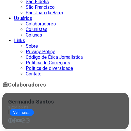
São Fidélis
São Francisco
São João da Barra
Usuários
Colaboradores
Colunistas
Colunas
Links
Sobre
Privacy Policy
Código de Ética Jornalística
Política de Correções
Política de diversidade
Contato
📰
Colaboradores
Germando Santos
3224 posts
|
Ver mais...