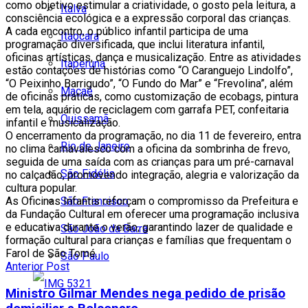
como objetivo estimular a criatividade, o gosto pela leitura, a
Italva
consciência ecológica e a expressão corporal das crianças.
A cada encontro, o público infantil participa de uma
Itaocara
programação diversificada, que inclui literatura infantil,
oficinas artísticas, dança e musicalização. Entre as atividades
Itaperuna
estão contações de histórias como “O Caranguejo Lindolfo”,
“O Peixinho Barrigudo”, “O Fundo do Mar” e “Frevolina”, além
Macaé
de oficinas práticas, como customização de ecobags, pintura
em tela, aquário de reciclagem com garrafa PET, confeitaria
Quissamã
infantil e musicalização.
O encerramento da programação, no dia 11 de fevereiro, entra
Rio de Janeiro
no clima carnavalesco com a oficina da sombrinha de frevo,
seguida de uma saída com as crianças para um pré-carnaval
São Fidélis
no calçadão, promovendo integração, alegria e valorização da
cultura popular.
São Francisco
As Oficinas Infantis reforçam o compromisso da Prefeitura e
da Fundação Cultural em oferecer uma programação inclusiva
e educativa durante o verão, garantindo lazer de qualidade e
São João da Barra
formação cultural para crianças e famílias que frequentam o
Farol de São Tomé.
São Paulo
Anterior Post
Ministro Gilmar Mendes nega pedido de prisão