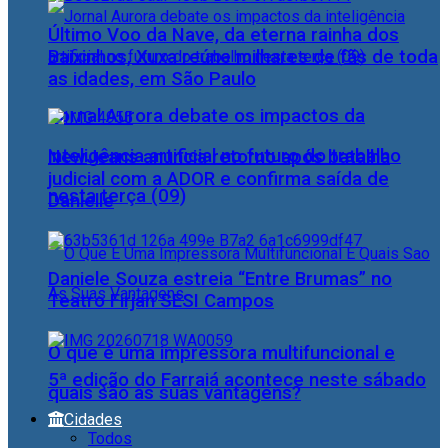
Último Voo da Nave, da eterna rainha dos
Baixinhos, Xuxa reúne milhares de fãs de toda
as idades, em São Paulo
Jornal Aurora debate os impactos da
inteligência artificial no futuro do trabalho
NewJeans anuncia retorno após batalha
judicial com a ADOR e confirma saída de
nesta terça (09)
Danielle
Daniele Souza estreia “Entre Brumas” no
Teatro Firjan SESI Campos
O que é uma impressora multifuncional e
5ª edição do Farraiá acontece neste sábado
quais são as suas vantagens?
Cidades
Todos