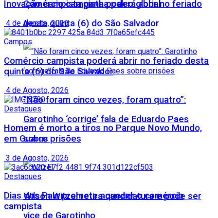
Comércio campista poderá abrir no feriado
Inovação campista ganha palco global
desta quinta (6) do São Salvador
4 de Agosto, 2026
Campos
Comércio campista poderá abrir no feriado desta
quinta (6) do São Salvador
4 de Agosto, 2026
“Não foram cinco vezes, foram quatro”:
Destaques
Garotinho ‘corrige’ fala de Eduardo Paes
Homem é morto a tiros no Parque Novo Mundo,
sobre prisões
em Guarus
3 de Agosto, 2026
Destaques
Dias dos Pais promete aquecer o comércio
Wilson Witzel retira candidatura e pode ser
campista
vice de Garotinho