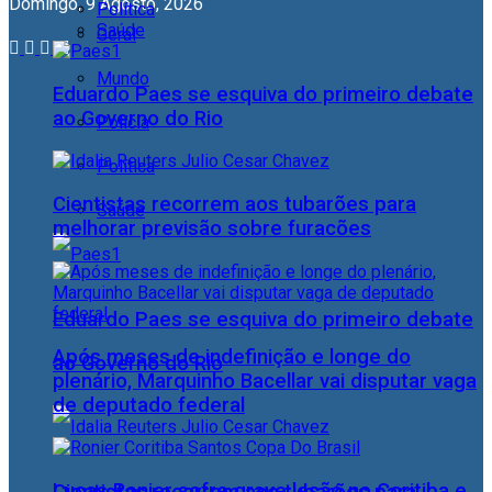
Domingo, 9 Agosto, 2026
Política
Saúde
Geral
Mundo
Eduardo Paes se esquiva do primeiro debate
ao Governo do Rio
Polícia
Política
Cientistas recorrem aos tubarões para
Saúde
melhorar previsão sobre furacões
Eduardo Paes se esquiva do primeiro debate
Após meses de indefinição e longe do
ao Governo do Rio
plenário, Marquinho Bacellar vai disputar vaga
de deputado federal
Lucas Ronier sofre grave lesão no Coritiba e