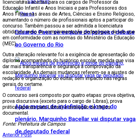
São Paulo
licenciaturas aceitas para os cargos de Professor da
Educação Infantil e Anos Iniciais e para Professores dos
Anos Finais nas áreas de Artes, Ciências e Ensino Religioso,
aumentando o número de profissionais aptos a participar do
concurso. Também passou a ser admitida a licenciatura
obtida por meio de complementação pedagógica, desde que
Eduardo Paes se esquiva do primeiro debate
em conformidade com as normas do Ministério da Educação
(MEC).
ao Governo do Rio
Outra alteração relevante foi a exigência de apresentação do
diploma acompanhado do histórico escolar, medida que visa
dar mais transparência e segurança à comprovação da
escolaridade. As demais mudanças referem-se a ajustes de
redação e organização do edital, sem impacto nas regras
gerais do certame.
O concurso será composto por quatro etapas: prova objetiva,
prova discursiva (exceto para o cargo de Libras), prova
Após meses de indefinição e longe do
prática (apenas para Libras) e avaliação de títulos
documental.
plenário, Marquinho Bacellar vai disputar vaga
Fonte: Prefeitura de Campos
de deputado federal
Anterior Post