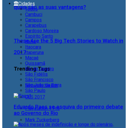
Cidades
quais são as suas vantagens?
Todos
Cambuci
Campos
Carapebus
Cardoso Moreira
Espírito Santo
These Are the 5 Big Tech Stories to Watch in
Italva
Itaocara
2017
Itaperuna
Macaé
Quissamã
Trending Tags
Rio de Janeiro
São Fidélis
São Francisco
São João da Barra
Nintendo Switch
São Paulo
CES 2017
Eduardo Paes se esquiva do primeiro debate
Playstation 4 Pro
ao Governo do Rio
Mark Zuckerberg