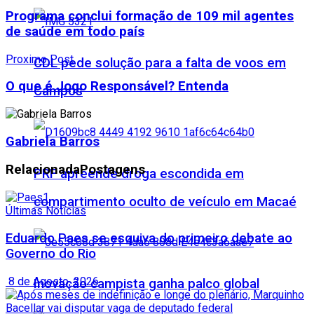
Programa conclui formação de 109 mil agentes
de saúde em todo país
Proximo Post
CDL pede solução para a falta de voos em
O que é Jogo Responsável? Entenda
Campos
Gabriela Barros
Relacionada
Postagens
PRF apreende droga escondida em
compartimento oculto de veículo em Macaé
Últimas Notícias
Eduardo Paes se esquiva do primeiro debate ao
Governo do Rio
8 de Agosto, 2026
Inovação campista ganha palco global