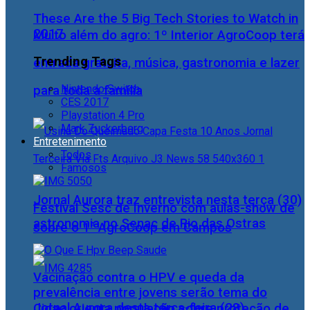
These Are the 5 Big Tech Stories to Watch in
2017
Muito além do agro: 1º Interior AgroCoop terá
Trending Tags
entrada gratuita, música, gastronomia e lazer
Nintendo Switch
para toda a família
CES 2017
Playstation 4 Pro
Mark Zuckerberg
Entretenimento
Todos
Famosos
Jornal Aurora traz entrevista nesta terça (30)
Festival Sesc de Inverno com aulas-show de
astronomia no Senac de Rio das Ostras
sobre o 1° AgroCoop em Campos
Vacinação contra o HPV e queda da
prevalência entre jovens serão tema do
Jornal Aurora desta terça-feira (28)
Cidac orienta população sobre proteção de