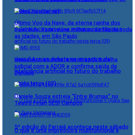
dados na internet
Último Voo da Nave, da eterna rainha dos
Baixinhos, Xuxa reúne milhares de fãs de toda
as idades, em São Paulo
Jornal Aurora debate os impactos da
NewJeans anuncia retorno após batalha
judicial com a ADOR e confirma saída de
inteligência artificial no futuro do trabalho
Danielle
nesta terça (09)
Daniele Souza estreia “Entre Brumas” no
Teatro Firjan SESI Campos
5ª edição do Farraiá acontece neste sábado
O que é uma impressora multifuncional e