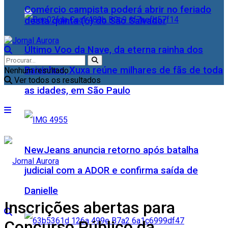
Comércio campista poderá abrir no feriado
desta quinta (6) do São Salvador
Último Voo da Nave, da eterna rainha dos
Baixinhos, Xuxa reúne milhares de fãs de toda
Nenhum resultado
Ver todos os resultados
as idades, em São Paulo
NewJeans anuncia retorno após batalha
judicial com a ADOR e confirma saída de
Danielle
Inscrições abertas para
Concurso Público da