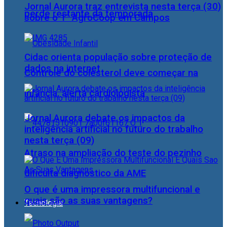
Jornal Aurora traz entrevista nesta terça (30)
perde restante da temporada
sobre o 1° AgroCoop em Campos
Cidac orienta população sobre proteção de
dados na internet
Controle do colesterol deve começar na
infância, alerta cardiologista
Jornal Aurora debate os impactos da
inteligência artificial no futuro do trabalho
nesta terça (09)
Atraso na ampliação do teste do pezinho
dificulta diagnóstico da AME
O que é uma impressora multifuncional e
quais são as suas vantagens?
Tecnologia