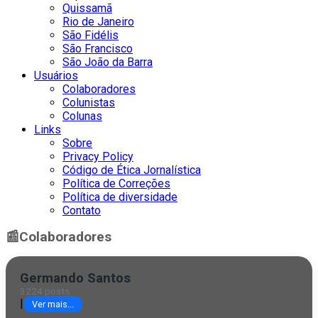
Quissamã
Rio de Janeiro
São Fidélis
São Francisco
São João da Barra
Usuários
Colaboradores
Colunistas
Colunas
Links
Sobre
Privacy Policy
Código de Ética Jornalística
Política de Correções
Política de diversidade
Contato
📰
Colaboradores
Germando Santos
3224 posts
|
Ver mais...