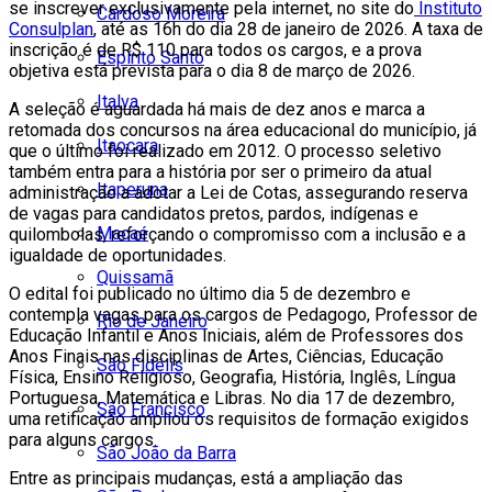
se inscrever exclusivamente pela internet, no site do
Instituto
Cardoso Moreira
Consulplan
, até as 16h do dia 28 de janeiro de 2026. A taxa de
inscrição é de R$ 110 para todos os cargos, e a prova
Espírito Santo
objetiva está prevista para o dia 8 de março de 2026.
Italva
A seleção é aguardada há mais de dez anos e marca a
retomada dos concursos na área educacional do município, já
Itaocara
que o último foi realizado em 2012. O processo seletivo
também entra para a história por ser o primeiro da atual
Itaperuna
administração a adotar a Lei de Cotas, assegurando reserva
de vagas para candidatos pretos, pardos, indígenas e
Macaé
quilombolas, reforçando o compromisso com a inclusão e a
igualdade de oportunidades.
Quissamã
O edital foi publicado no último dia 5 de dezembro e
contempla vagas para os cargos de Pedagogo, Professor de
Rio de Janeiro
Educação Infantil e Anos Iniciais, além de Professores dos
Anos Finais nas disciplinas de Artes, Ciências, Educação
São Fidélis
Física, Ensino Religioso, Geografia, História, Inglês, Língua
Portuguesa, Matemática e Libras. No dia 17 de dezembro,
São Francisco
uma retificação ampliou os requisitos de formação exigidos
para alguns cargos.
São João da Barra
Entre as principais mudanças, está a ampliação das