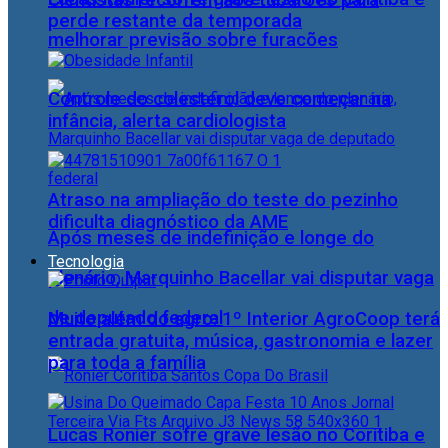
Cientistas recorrem aos tubarões para
perde restante da temporada
melhorar previsão sobre furacões
Controle do colesterol deve começar na
infância, alerta cardiologista
Atraso na ampliação do teste do pezinho
dificulta diagnóstico da AME
Após meses de indefinição e longe do
Tecnologia
plenário, Marquinho Bacellar vai disputar vaga
de deputado federal
Muito além do agro: 1º Interior AgroCoop terá
entrada gratuita, música, gastronomia e lazer
para toda a família
Lucas Ronier sofre grave lesão no Coritiba e