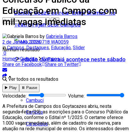
Educação em Campos com
Daniele Souza estreia “Entre Brumas” no
mil vagas imediatas
Teatro Firjan SESI Campos
by
Gabriela Barros
2 de Janeiro, 2026
in
Campos
,
Destaques
,
Educação
,
Slider
Nenhum resultado
0
Home
Cidades
Campos
5ª edição do Farraiá acontece neste sábado
Share on Facebook
Share on Twitter
Cidades
Ver todos os resultados
▶️ Play
⏸️ Pause
Todos
Velocidade:
Volume:
Cambuci
A Prefeitura de Campos dos Goytacazes abriu, nesta
segunda-feira (29), as inscrições para o Concurso Público da
Campos
Educação, conforme o Edital nº 1/2025. O certame oferece
1.000 vagas imediatas, além de cadastro de reserva, para
Carapebus
atuação na rede municipal de ensino. Os interessados devem