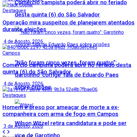
Comércio campista poderá abrir no feriado
Destaques
desta quinta (6) do São Salvador
Operação mira suspeitos de planejarem atentados
durante eleições
4 de Agosto, 2026
Campos
“Não foram cinco vezes, foram quatro”:
Comércio campista poderá abrir no feriado desta
quinta (6) do São Salvador
Garotinho ‘corrige’ fala de Eduardo Paes
4 de Agosto, 2026
sobre prisões
Destaques
Homem é preso por ameaçar de morte a ex-
companheira com arma de fogo em Campos
Wilson Witzel retira candidatura e pode ser
3 de Agosto, 2026
vice de Garotinho