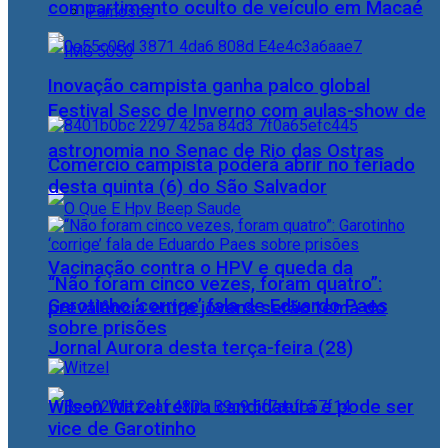
compartimento oculto de veículo em Macaé
Famosos
Inovação campista ganha palco global
Festival Sesc de Inverno com aulas-show de
astronomia no Senac de Rio das Ostras
Comércio campista poderá abrir no feriado
desta quinta (6) do São Salvador
Vacinação contra o HPV e queda da
“Não foram cinco vezes, foram quatro”:
Garotinho ‘corrige’ fala de Eduardo Paes
prevalência entre jovens serão tema do
sobre prisões
Jornal Aurora desta terça-feira (28)
Wilson Witzel retira candidatura e pode ser
vice de Garotinho