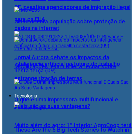
PF investiga agenciadores de imigração ilegal
para os EUA
Cidac orienta população sobre proteção de
dados na internet
Jornal Aurora debate os impactos da
inteligência artificial no futuro do trabalho
Mobilizações levam Milei a recuar sobre
nesta terça (09)
estrangeirização de terras
Tecnologia
O que é uma impressora multifuncional e
quais são as suas vantagens?
Muito além do agro: 1º Interior AgroCoop terá
These Are the 5 Big Tech Stories to Watch in