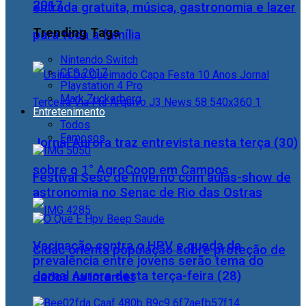
2017
entrada gratuita, música, gastronomia e lazer
Trending Tags
para toda a família
Nintendo Switch
CES 2017
Playstation 4 Pro
Mark Zuckerberg
Entretenimento
Todos
Famosos
Jornal Aurora traz entrevista nesta terça (30)
sobre o 1° AgroCoop em Campos
Festival Sesc de Inverno com aulas-show de
astronomia no Senac de Rio das Ostras
Vacinação contra o HPV e queda da
Cidac orienta população sobre proteção de
prevalência entre jovens serão tema do
Jornal Aurora desta terça-feira (28)
dados na internet