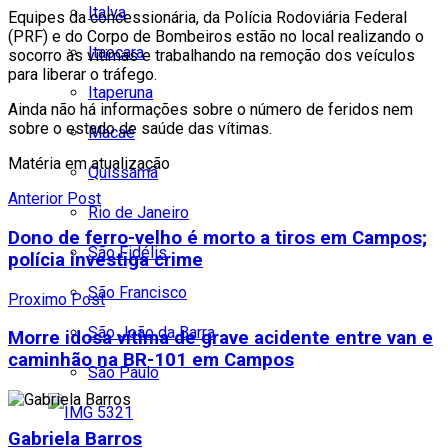
Italva
Equipes da concessionária, da Polícia Rodoviária Federal
(PRF) e do Corpo de Bombeiros estão no local realizando o
Itaocara
socorro às vítimas e trabalhando na remoção dos veículos
para liberar o tráfego.
Itaperuna
Ainda não há informações sobre o número de feridos nem
sobre o estado de saúde das vítimas.
Macaé
Matéria em atualização
Quissamã
Anterior Post
Rio de Janeiro
Dono de ferro-velho é morto a tiros em Campos;
São Fidélis
polícia investiga crime
São Francisco
Proximo Post
São João da Barra
Morre idosa vítima de grave acidente entre van e
caminhão na BR-101 em Campos
São Paulo
Gabriela Barros