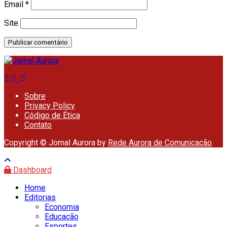
Email
*
Site
Sobre
Privacy Policy
Código de Ética
Contato
Copyright © Jornal Aurora by
Rede Aurora de Comunicação
.
Dashboard
Home
Editorias
Economia
Educação
Esportes