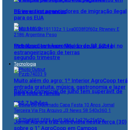
Pix amplia participação nos pagamentos em
PF investiga agenciadores de imigração ilegal
bares e restaurantes
para os EUA
Petrobras tem lucro líquido de R$ 52,4 bi no
Mobilizações levam Milei a recuar sobre
estrangeirização de terras
segundo trimestre
Tecnologia
Muito além do agro: 1º Interior AgroCoop terá
entrada gratuita, música, gastronomia e lazer
Balança comercial de julho tem superávit de
para toda a família
US$ 7 bilhões
Jornal Aurora traz entrevista nesta terça (30)
sobre o 1° AgroCoop em Campos