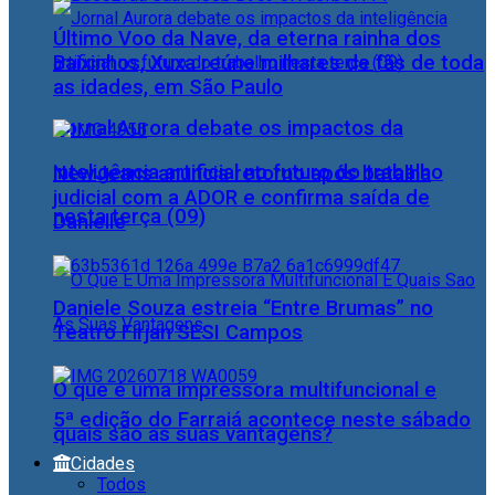
Último Voo da Nave, da eterna rainha dos
Baixinhos, Xuxa reúne milhares de fãs de toda
as idades, em São Paulo
Jornal Aurora debate os impactos da
inteligência artificial no futuro do trabalho
NewJeans anuncia retorno após batalha
judicial com a ADOR e confirma saída de
nesta terça (09)
Danielle
Daniele Souza estreia “Entre Brumas” no
Teatro Firjan SESI Campos
O que é uma impressora multifuncional e
5ª edição do Farraiá acontece neste sábado
quais são as suas vantagens?
Cidades
Todos