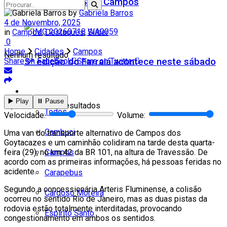
Teatro Firjan SESI Campos
by
Gabriela Barros
4 de Novembro, 2025
in
Campos
,
Destaques
,
Slider
0
Home
Cidades
Campos
Nenhum resultado
5ª edição do Farraiá acontece neste sábado
Share on Facebook
Share on Twitter
Cidades
▶️ Play
⏸️ Pause
Ver todos os resultados
Todos
Velocidade:
Volume:
Cambuci
Uma van do transporte alternativo de Campos dos
Goytacazes e um caminhão colidiram na tarde desta quarta-
Campos
feira (29), no km 42 da BR 101, na altura de Travessão. De
acordo com as primeiras informações, há pessoas feridas no
acidente.
Carapebus
Segundo a concessionária Arteris Fluminense, a colisão
Cardoso Moreira
ocorreu no sentido Rio de Janeiro, mas as duas pistas da
rodovia estão totalmente interditadas, provocando
Espírito Santo
congestionamento em ambos os sentidos.