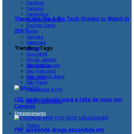
Cambuci
Campos
Carapebus
These Are the 5 Big Tech Stories to Watch in
Cardoso Moreira
Espírito Santo
2017
Italva
Itaocara
Itaperuna
Trending Tags
Macaé
Quissamã
Rio de Janeiro
São Fidélis
Nintendo Switch
São Francisco
São João da Barra
CES 2017
São Paulo
Playstation 4 Pro
CDL pede solução para a falta de voos em
Mark Zuckerberg
Campos
Entretenimento
Todos
PRF apreende droga escondida em