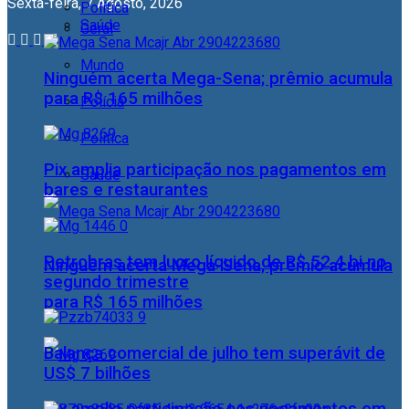
Sexta-feira, 7 Agosto, 2026
Política
Saúde
Geral
Mundo
Ninguém acerta Mega-Sena; prêmio acumula
para R$ 165 milhões
Polícia
Política
Pix amplia participação nos pagamentos em
Saúde
bares e restaurantes
Petrobras tem lucro líquido de R$ 52,4 bi no
Ninguém acerta Mega-Sena; prêmio acumula
segundo trimestre
para R$ 165 milhões
Balança comercial de julho tem superávit de
US$ 7 bilhões