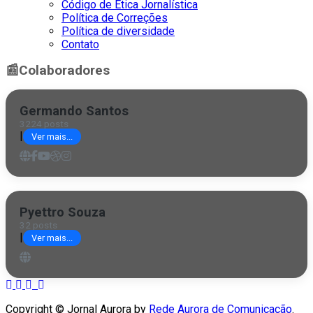
Código de Ética Jornalística
Política de Correções
Política de diversidade
Contato
📰
Colaboradores
Germando Santos
3224 posts
|
Ver mais...
Pyettro Souza
32 posts
|
Ver mais...
Copyright © Jornal Aurora by
Rede Aurora de Comunicação
.