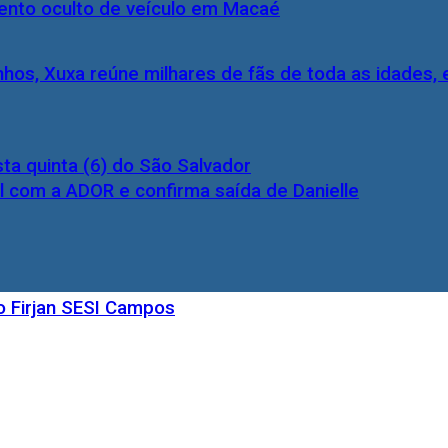
nto oculto de veículo em Macaé
inhos, Xuxa reúne milhares de fãs de toda as idades,
ta quinta (6) do São Salvador
l com a ADOR e confirma saída de Danielle
o Firjan SESI Campos