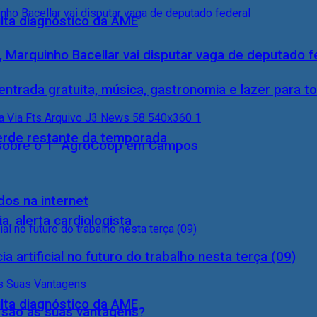
ulta diagnóstico da AME
, Marquinho Bacellar vai disputar vaga de deputado f
entrada gratuita, música, gastronomia e lazer para to
perde restante da temporada
0) sobre o 1° AgroCoop em Campos
dos na internet
, alerta cardiologista
a artificial no futuro do trabalho nesta terça (09)
ulta diagnóstico da AME
s são as suas vantagens?