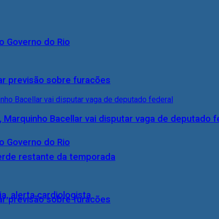
o Governo do Rio
ar previsão sobre furacões
, Marquinho Bacellar vai disputar vaga de deputado f
o Governo do Rio
perde restante da temporada
, alerta cardiologista
ar previsão sobre furacões