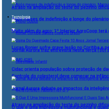
Atraso na ampliação do teste do pezinho dific
Tecnologia
Após meses de indefinição e longe do plenário
Muito além do agro: 1º Interior AgroCoop terá 
Lucas Ronier sofre grave lesão no Coritiba e 
Jornal Aurora traz entrevista nesta terça (3
Cidac orienta população sobre proteção de da
Controle do colesterol deve começar na infância
Jornal Aurora debate os impactos da inteligênci
Atraso na ampliação do teste do pezinho dific
O que é uma impressora multifuncional e quai