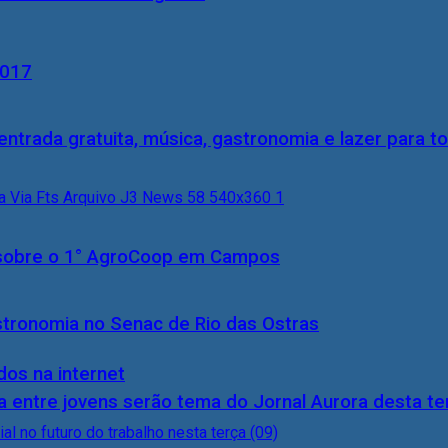
2017
entrada gratuita, música, gastronomia e lazer para to
0) sobre o 1° AgroCoop em Campos
stronomia no Senac de Rio das Ostras
dos na internet
 entre jovens serão tema do Jornal Aurora desta ter