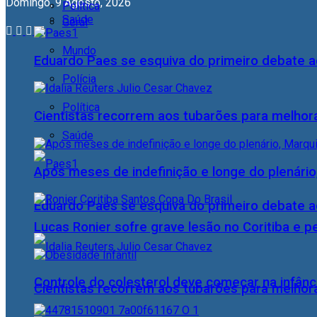
Domingo, 9 Agosto, 2026
Política
Saúde
Geral
Mundo
Eduardo Paes se esquiva do primeiro debate a
Polícia
Política
Cientistas recorrem aos tubarões para melhor
Saúde
Após meses de indefinição e longe do plenário
Eduardo Paes se esquiva do primeiro debate a
Lucas Ronier sofre grave lesão no Coritiba e 
Controle do colesterol deve começar na infância
Cientistas recorrem aos tubarões para melhor