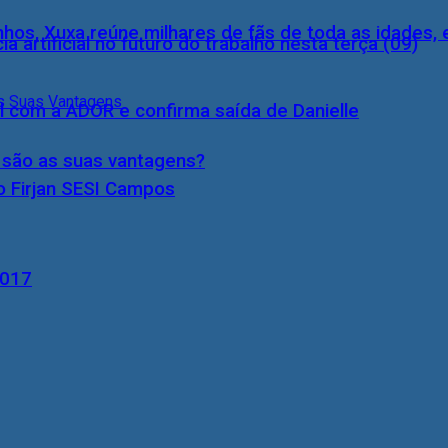
inhos, Xuxa reúne milhares de fãs de toda as idades,
a artificial no futuro do trabalho nesta terça (09)
l com a ADOR e confirma saída de Danielle
s são as suas vantagens?
o Firjan SESI Campos
2017