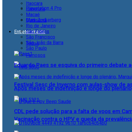
Itaocara
Playstation 4 Pro
Itaperuna
Macaé
Mark Zuckerberg
Quissamã
Rio de Janeiro
São Fidélis
Entretenimento
São Francisco
São João da Barra
Todos
São Paulo
Famosos
Eduardo Paes se esquiva do primeiro debate a
Festival Sesc de Inverno com aulas-show de a
Após meses de indefinição e longe do plenário
CDL pede solução para a falta de voos em Ca
Vacinação contra o HPV e queda da prevalência