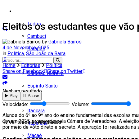
Cidades
Eleitos os estudantes que vão
Todos
Cambuci
by
Gabriela Barros
4 de Novembro, 2025
Campos
in
Política
,
São João da Barra
0
Carapebus
Home
Editorias
Política
Share on Facebook
Share on Twitter
Cardoso Moreira
Espírito Santo
Nenhum resultado
▶️ Play
⏸️ Pause
Italva
Velocidade:
Volume:
Itaocara
Alunos do 6º ao 9º ano do ensino fundamental das escolas muni
Jovem 2025, promovido pela Câmara de Vereadores. A eleição
Ver todos os resultados
Itaperuna
por meio de voto direto e secreto. A apuração foi realizada na 
Macaé