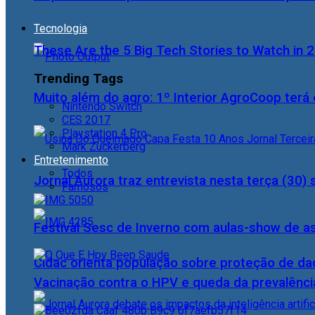
Tecnologia
These Are the 5 Big Tech Stories to Watch in 
Trending Tags
Muito além do agro: 1º Interior AgroCoop terá 
Nintendo Switch
CES 2017
Playstation 4 Pro
Mark Zuckerberg
Entretenimento
Todos
Jornal Aurora traz entrevista nesta terça (3
Famosos
Festival Sesc de Inverno com aulas-show de a
Cidac orienta população sobre proteção de da
Vacinação contra o HPV e queda da prevalência