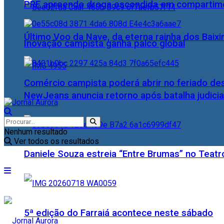
PRF apreende droga escondida em compartime
Último Voo da Nave, da eterna rainha dos Baix
Inovação campista ganha palco global
Comércio campista poderá abrir no feriado des
NewJeans anuncia retorno após batalha judicia
Nenhum resultado
Ver todos os resultados
Daniele Souza estreia “Entre Brumas” no Teatr
5ª edição do Farraiá acontece neste sábado