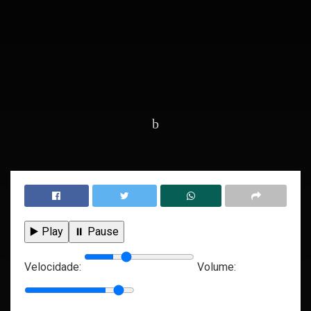
Home
Editorias
Saúde
▶️ Play
⏸️ Pause
Velocidade:
Volume: