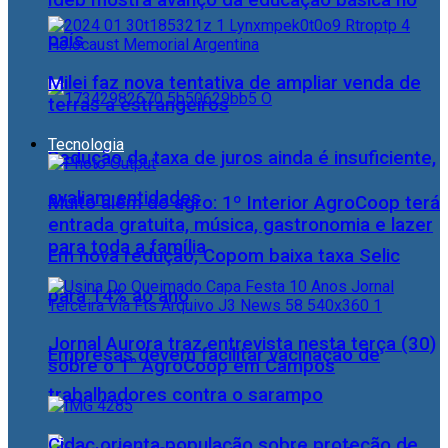
Ideb mostra avanço da educação básica no
país
Milei faz nova tentativa de ampliar venda de
terras a estrangeiros
Tecnologia
Redução da taxa de juros ainda é insuficiente,
avaliam entidades
Muito além do agro: 1º Interior AgroCoop terá
entrada gratuita, música, gastronomia e lazer
para toda a família
Em nova redução, Copom baixa taxa Selic
para 14% ao ano
Jornal Aurora traz entrevista nesta terça (30)
Empresas devem facilitar vacinação de
sobre o 1° AgroCoop em Campos
trabalhadores contra o sarampo
Cidac orienta população sobre proteção de