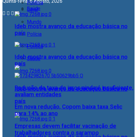
Quinta-feira, 6 Agosto, 2026
Política
Saúde
Geral
Mundo
Ideb mostra avanço da educação básica no
país
Polícia
Política
Ideb mostra avanço da educação básica no
Saúde
país
Redução da taxa de juros ainda é insuficiente,
Ideb mostra avanço da educação básica no
avaliam entidades
país
Em nova redução, Copom baixa taxa Selic
para 14% ao ano
Empresas devem facilitar vacinação de
trabalhadores contra o sarampo