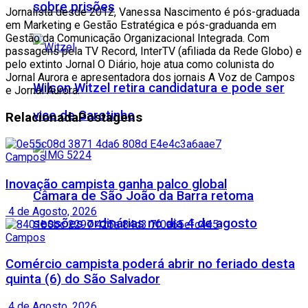
sobre prisões
Jornalista desde 2012, Vanessa Nascimento é pós-graduada
em Marketing e Gestão Estratégica e pós-graduanda em
Gestão da Comunicação Organizacional Integrada. Com
passagens pela TV Record, InterTV (afiliada da Rede Globo) e
pelo extinto Jornal O Diário, hoje atua como colunista do
Jornal Aurora e apresentadora dos jornais A Voz de Campos
Wilson Witzel retira candidatura e pode ser
e Jornal Aurora.
vice de Garotinho
Relacionada
Postagens
Campos
Inovação campista ganha palco global
Câmara de São João da Barra retoma
4 de Agosto, 2026
sessões ordinárias no dia 4 de agosto
Campos
Comércio campista poderá abrir no feriado desta
quinta (6) do São Salvador
4 de Agosto, 2026