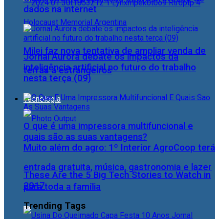
dados na internet
Milei faz nova tentativa de ampliar venda de
Jornal Aurora debate os impactos da
inteligência artificial no futuro do trabalho
terras a estrangeiros
nesta terça (09)
Tecnologia
O que é uma impressora multifuncional e
quais são as suas vantagens?
Muito além do agro: 1º Interior AgroCoop terá
entrada gratuita, música, gastronomia e lazer
These Are the 5 Big Tech Stories to Watch in
2017
para toda a família
Trending Tags