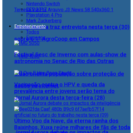
Nintendo Switch
CES 2017
Playstation 4 Pro
Mark Zuckerberg
Entretenimento
Jornal Aurora traz entrevista nesta terça (30)
Todos
Famosos
sobre o 1° AgroCoop em Campos
Festival Sesc de Inverno com aulas-show de
astronomia no Senac de Rio das Ostras
Cidac orienta população sobre proteção de
Vacinação contra o HPV e queda da
dados na internet
prevalência entre jovens serão tema do
Jornal Aurora desta terça-feira (28)
Último Voo da Nave, da eterna rainha dos
Baixinhos, Xuxa reúne milhares de fãs de toda
Jornal Aurora debate os impactos da