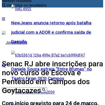
Nenhum resultado
Ver todos os resultados
NewJeans anuncia retorno após batalha
judicial com a ADOR e confirma saída de
Danielle
Senac RJ abre inscrições para
Daniele Souza estreia “Entre Brumas” no
novo curso de Escova e
Teatro Firjan SESI Campos
Penteado em Campos dos
Goytacazes
Com início previsto para 24 de março,