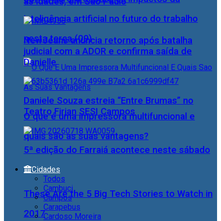
as idades, em São Paulo
inteligência artificial no futuro do trabalho
nesta terça (09)
NewJeans anuncia retorno após batalha
judicial com a ADOR e confirma saída de
Danielle
Daniele Souza estreia “Entre Brumas” no
Teatro Firjan SESI Campos
O que é uma impressora multifuncional e
quais são as suas vantagens?
5ª edição do Farraiá acontece neste sábado
Cidades
Todos
Cambuci
These Are the 5 Big Tech Stories to Watch in
Campos
Carapebus
2017
Cardoso Moreira