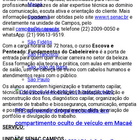
Macaé
profissionais capazes de aliar expertise técnica ao domínio
da comunicação, escuta ativa e orientação do cliente. Mais
informações podem ser obtidas pelo site
www.rj.senac.br
e
Quissamã
diretamente na unidade de Campos, pelo
email
campos@rj.senac.br
, telefone (22) 2009-0050 e
Rio de Janeiro
whatsApp: (21) 99613-9519.
São Fidélis
Com a carga horária de 72 horas, o curso
Escova e
Penteado: Fundamentos do Cabeleireiro
é a porta de
São Francisco
entrada para quem quer iniciar carreira no setor da beleza.
Essa formação alia teoria e prática, com aulas em ambiente
São João da Barra
de salão, uso de cabeça de treino com cabelos humanos e
atendimentos reais com o público.
São Paulo
Os alunos aprendem higienização e tratamento capilar,
técnicas de escova e modelagem, hidratação, nutrição e
reconstrução dos fios, diagnóstico capilar, organização do
ambiente de trabalho e biossegurança, comunicação, empatia
e postura profissional no atendimento, além de criação de
PRF apreende droga escondida em
portfólio e divulgação do trabalho.
compartimento oculto de veículo em Macaé
SERVIÇO:
UNIDADE SENAC CAMPOS