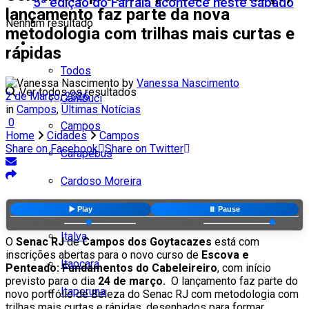
5ª edição do Farraiá acontece neste sábado
lançamento faz parte da nova
Nenhum resultado
metodologia com trilhas mais curtas e
Cidades
rápidas
Todos
by
Vanessa Nascimento
Ver todos os resultados
2 de Março, 2026
Cambuci
in
Campos
,
Últimas Notícias
0
Campos
Home
Cidades
Campos
Share on Facebook
Share on Twitter
Carapebus
Cardoso Moreira
Espírito Santo
▶️ Play
⏸️ Pause
Velocidade:
Volume:
Italva
O
Senac RJ
de
Campos dos Goytacazes
está com
inscrições abertas para o novo curso de
Escova e
Itaocara
Penteado: Fundamentos do Cabeleireiro
, com início
previsto para o dia
24 de março.
O lançamento faz parte do
Itaperuna
novo portfólio de Beleza do Senac RJ com metodologia com
trilhas mais curtas e rápidas, desenhados para formar