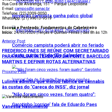
Rua Cora de Alvarenga, 151 – Parque Leopoldina
E-mail:
campos@rj.senac.br
Telefone: (22) 2009-0050
Inovação campista ganha palco global
WhatsApp: (21) 99613-9519
Escova e Penteado: Fundamentos do Cabeleireiro
Início:
24/03/2026 |Terças e Quintas-Feiras | das 8h às 12h
Anterior Post
Comércio campista poderá abrir no feriado
FREDERICO PAES SE REÚNE COM SECRETARIADO
desta quinta (6) do São Salvador
PARA AVALIAR INTERDIÇÃO DA PONTE BARCELOS
MARTINS E DEFINIR ROTAS ALTERNATIVAS
Proximo Post
Lulinha admitiu que visitou fábrica de cannabis
às custas do ‘Careca do INSS’, diz jornal
“Não foram cinco vezes, foram quatro”:
Garotinho ‘corrige’ fala de Eduardo Paes
Vanessa Nascimento