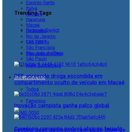
Espírito Santo
Italva
Trending Tags
Itaocara
Itaperuna
Macaé
Nintendo Switch
Quissamã
Rio de Janeiro
CES 2017
São Fidélis
São Francisco
São João da Barra
Playstation 4 Pro
São Paulo
Mark Zuckerberg
PRF apreende droga escondida em
Entretenimento
compartimento oculto de veículo em Macaé
Todos
Famosos
Inovação campista ganha palco global
Comércio campista poderá abrir no feriado
Festival Sesc de Inverno com aulas-show de