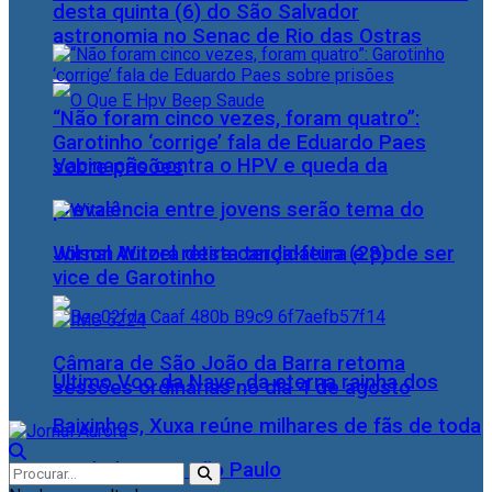
desta quinta (6) do São Salvador
astronomia no Senac de Rio das Ostras
“Não foram cinco vezes, foram quatro”:
Garotinho ‘corrige’ fala de Eduardo Paes
Vacinação contra o HPV e queda da
sobre prisões
prevalência entre jovens serão tema do
Wilson Witzel retira candidatura e pode ser
Jornal Aurora desta terça-feira (28)
vice de Garotinho
Câmara de São João da Barra retoma
Último Voo da Nave, da eterna rainha dos
sessões ordinárias no dia 4 de agosto
Baixinhos, Xuxa reúne milhares de fãs de toda
as idades, em São Paulo