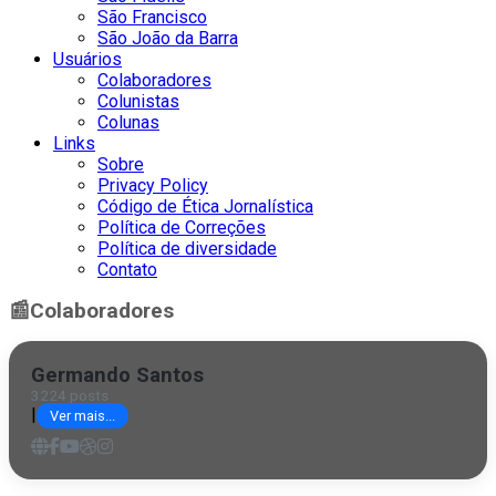
São Francisco
São João da Barra
Usuários
Colaboradores
Colunistas
Colunas
Links
Sobre
Privacy Policy
Código de Ética Jornalística
Política de Correções
Política de diversidade
Contato
📰
Colaboradores
Germando Santos
3224 posts
|
Ver mais...