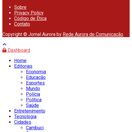
Sobre
Privacy Policy
Código de Ética
Contato
Copyright © Jornal Aurora by
Rede Aurora de Comunicação
.
Dashboard
Home
Editorias
Economia
Educação
Esportes
Mundo
Polícia
Política
Saúde
Entretenimento
Tecnologia
Cidades
Cambuci