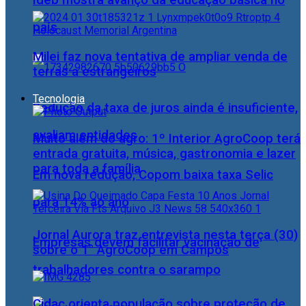
Ideb mostra avanço da educação básica no
país
Milei faz nova tentativa de ampliar venda de
terras a estrangeiros
Tecnologia
Redução da taxa de juros ainda é insuficiente,
avaliam entidades
Muito além do agro: 1º Interior AgroCoop terá
entrada gratuita, música, gastronomia e lazer
para toda a família
Em nova redução, Copom baixa taxa Selic
para 14% ao ano
Jornal Aurora traz entrevista nesta terça (30)
Empresas devem facilitar vacinação de
sobre o 1° AgroCoop em Campos
trabalhadores contra o sarampo
Cidac orienta população sobre proteção de