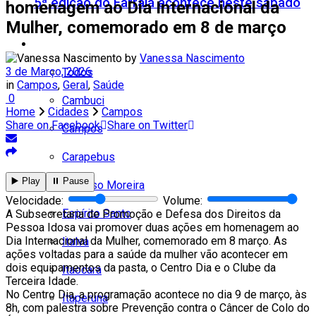
5ª edição do Farraiá acontece neste sábado
homenagem ao Dia Internacional da
Mulher, comemorado em 8 de março
Cidades
by
Vanessa Nascimento
3 de Março, 2026
Todos
in
Campos
,
Geral
,
Saúde
0
Cambuci
Home
Cidades
Campos
Share on Facebook
Share on Twitter
Campos
Carapebus
▶️ Play
⏸️ Pause
Cardoso Moreira
Velocidade:
Volume:
Espírito Santo
A Subsecretaria de Promoção e Defesa dos Direitos da
Pessoa Idosa vai promover duas ações em homenagem ao
Dia Internacional da Mulher, comemorado em 8 março. As
Italva
ações voltadas para a saúde da mulher vão acontecer em
dois equipamentos da pasta, o Centro Dia e o Clube da
Itaocara
Terceira Idade.
No Centro Dia, a programação acontece no dia 9 de março, às
Itaperuna
8h, com palestra sobre Prevenção contra o Câncer de Colo do