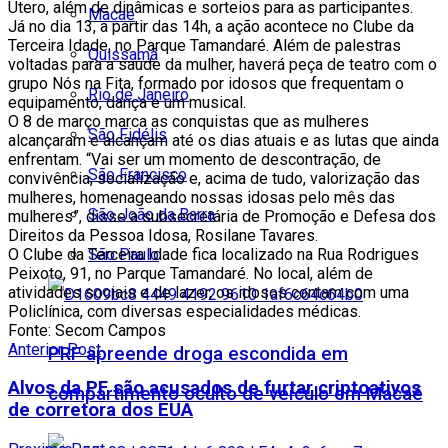
Útero, além de dinâmicas e sorteios para as participantes.
Macaé
Já no dia 13, a partir das 14h, a ação acontece no Clube da
Terceira Idade, no Parque Tamandaré. Além de palestras
Quissamã
voltadas para a saúde da mulher, haverá peça de teatro com o
grupo Nós na Fita, formado por idosos que frequentam o
Rio de Janeiro
equipamento, dança e um musical.
O 8 de março marca as conquistas que as mulheres
São Fidélis
alcançaram e alcançam até os dias atuais e as lutas que ainda
enfrentam. “Vai ser um momento de descontração, de
São Francisco
convivência, socialização e, acima de tudo, valorização das
mulheres, homenageando nossas idosas pelo mês das
São João da Barra
mulheres”, disse a subsecretária de Promoção e Defesa dos
Direitos da Pessoa Idosa, Rosilane Tavares.
O Clube da Terceira Idade fica localizado na Rua Rodrigues
São Paulo
Peixoto, 91, no Parque Tamandaré. No local, além de
atividades sociais e de lazer, os idosos contam com uma
Policlínica, com diversas especialidades médicas.
Fonte: Secom Campos
Anterior Post
PRF apreende droga escondida em
Alvos da PF são acusados de furtar criptoativos
compartimento oculto de veículo em Macaé
de corretora dos EUA