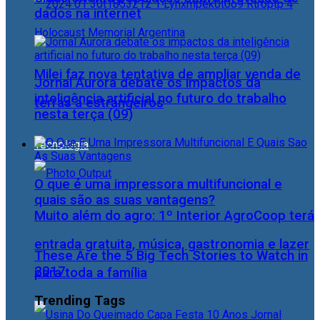
dados na internet
Milei faz nova tentativa de ampliar venda de
Jornal Aurora debate os impactos da
inteligência artificial no futuro do trabalho
terras a estrangeiros
nesta terça (09)
Tecnologia
O que é uma impressora multifuncional e
quais são as suas vantagens?
Muito além do agro: 1º Interior AgroCoop terá
entrada gratuita, música, gastronomia e lazer
These Are the 5 Big Tech Stories to Watch in
2017
para toda a família
Trending Tags