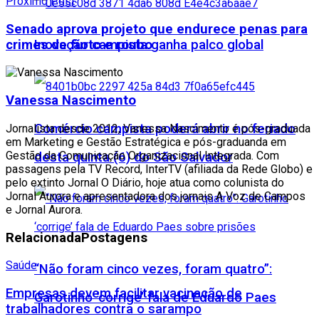
Proximo Post
Senado aprova projeto que endurece penas para
crimes de furto e roubo
Inovação campista ganha palco global
Vanessa Nascimento
Comércio campista poderá abrir no feriado
Jornalista desde 2012, Vanessa Nascimento é pós-graduada
em Marketing e Gestão Estratégica e pós-graduanda em
Gestão da Comunicação Organizacional Integrada. Com
desta quinta (6) do São Salvador
passagens pela TV Record, InterTV (afiliada da Rede Globo) e
pelo extinto Jornal O Diário, hoje atua como colunista do
Jornal Aurora e apresentadora dos jornais A Voz de Campos
e Jornal Aurora.
Relacionada
Postagens
Saúde
“Não foram cinco vezes, foram quatro”:
Empresas devem facilitar vacinação de
Garotinho ‘corrige’ fala de Eduardo Paes
trabalhadores contra o sarampo