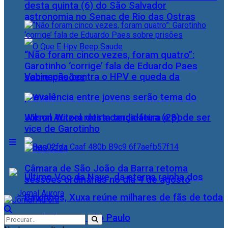
desta quinta (6) do São Salvador
astronomia no Senac de Rio das Ostras
“Não foram cinco vezes, foram quatro”:
Garotinho ‘corrige’ fala de Eduardo Paes
Vacinação contra o HPV e queda da
sobre prisões
prevalência entre jovens serão tema do
Wilson Witzel retira candidatura e pode ser
Jornal Aurora desta terça-feira (28)
vice de Garotinho
Câmara de São João da Barra retoma
Último Voo da Nave, da eterna rainha dos
sessões ordinárias no dia 4 de agosto
Baixinhos, Xuxa reúne milhares de fãs de toda
as idades, em São Paulo