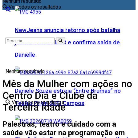
Nenhum resultado
Ver todos os resultados
NewJeans anuncia retorno após batalha
judicial com a ADOR e confirma saída de
Danielle
Nenhum resultado
Mês da Mulher com ações no
Daniele Souza estreia “Entre Brumas” no
Centro Dia e Clube da
Ver todos os resultados
Teatro Firjan SESI Campos
Terceira Idade
Palestras, teatro e cuidado com a
saúde vão estar na programação em