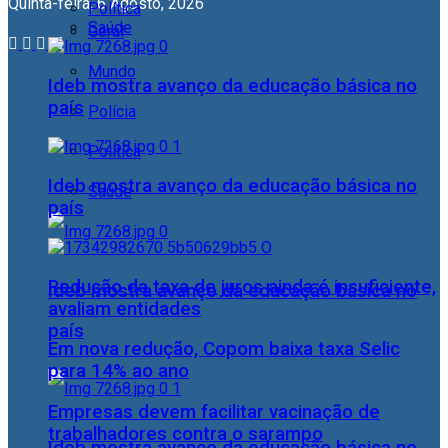
Quinta-feira, 6 Agosto, 2026
Política
Saúde
Geral
Mundo
Ideb mostra avanço da educação básica no
país
Polícia
Política
Ideb mostra avanço da educação básica no
Saúde
país
Redução da taxa de juros ainda é insuficiente,
Ideb mostra avanço da educação básica no
avaliam entidades
país
Em nova redução, Copom baixa taxa Selic
para 14% ao ano
Empresas devem facilitar vacinação de
trabalhadores contra o sarampo