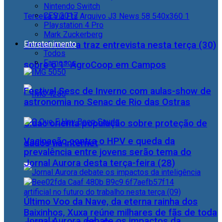
Nintendo Switch
CES 2017
Playstation 4 Pro
Mark Zuckerberg
Entretenimento
Jornal Aurora traz entrevista nesta terça (30)
Todos
Famosos
sobre o 1° AgroCoop em Campos
Festival Sesc de Inverno com aulas-show de
astronomia no Senac de Rio das Ostras
Cidac orienta população sobre proteção de
Vacinação contra o HPV e queda da
dados na internet
prevalência entre jovens serão tema do
Jornal Aurora desta terça-feira (28)
Último Voo da Nave, da eterna rainha dos
Baixinhos, Xuxa reúne milhares de fãs de toda
Jornal Aurora debate os impactos da