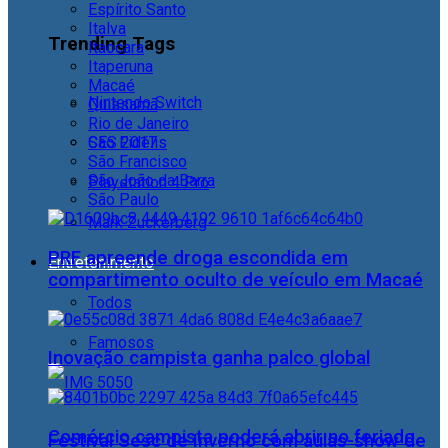
Espírito Santo
Italva
Trending Tags
Itaocara
Itaperuna
Macaé
Nintendo Switch
Quissamã
Rio de Janeiro
CES 2017
São Fidélis
São Francisco
São João da Barra
Playstation 4 Pro
São Paulo
Mark Zuckerberg
PRF apreende droga escondida em
Entretenimento
compartimento oculto de veículo em Macaé
Todos
Famosos
Inovação campista ganha palco global
Comércio campista poderá abrir no feriado
Festival Sesc de Inverno com aulas-show de