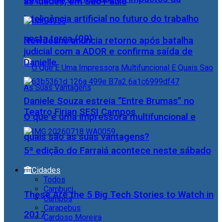
as idades, em São Paulo
inteligência artificial no futuro do trabalho
nesta terça (09)
NewJeans anuncia retorno após batalha
judicial com a ADOR e confirma saída de
Danielle
Daniele Souza estreia “Entre Brumas” no
Teatro Firjan SESI Campos
O que é uma impressora multifuncional e
quais são as suas vantagens?
5ª edição do Farraiá acontece neste sábado
Cidades
Todos
Cambuci
These Are the 5 Big Tech Stories to Watch in
Campos
Carapebus
2017
Cardoso Moreira