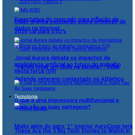
Expectativa do mercado para inflação de
Cidac orienta população sobre proteção de
dados na internet
2026 cai para 5,02%
Jornal Aurora debate os impactos da
inteligência artificial no futuro do trabalho
“Vamos jogar um ídolo na sarjeta?”: Odair
nesta terça (09)
defende veterano contestado no Athletico
Tecnologia
O que é uma impressora multifuncional e
quais são as suas vantagens?
Muito além do agro: 1º Interior AgroCoop terá
These Are the 5 Big Tech Stories to Watch in