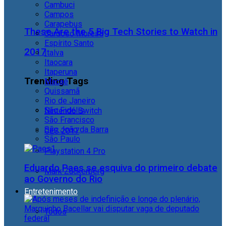
Cambuci
Campos
Carapebus
These Are the 5 Big Tech Stories to Watch in
Cardoso Moreira
Espírito Santo
2017
Italva
Itaocara
Itaperuna
Trending Tags
Macaé
Quissamã
Rio de Janeiro
São Fidélis
Nintendo Switch
São Francisco
São João da Barra
CES 2017
São Paulo
Playstation 4 Pro
Eduardo Paes se esquiva do primeiro debate
Mark Zuckerberg
ao Governo do Rio
Entretenimento
Todos