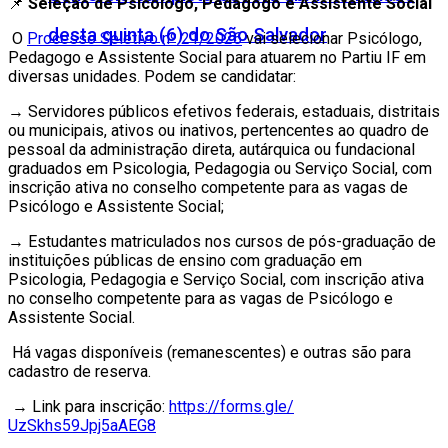
📌
Seleção de Psicólogo, Pedagogo e Assistente Social
desta quinta (6) do São Salvador
O
Processo Seletivo nº 21/2026
vai selecionar Psicólogo,
Pedagogo e Assistente Social para atuarem no Partiu IF em
diversas unidades. Podem se candidatar:
→ Servidores públicos efetivos federais, estaduais, distritais
ou municipais, ativos ou inativos, pertencentes ao quadro de
pessoal da administração direta, autárquica ou fundacional
graduados em Psicologia, Pedagogia ou Serviço Social, com
inscrição ativa no conselho competente para as vagas de
Psicólogo e Assistente Social;
→ Estudantes matriculados nos cursos de pós-graduação de
instituições públicas de ensino com graduação em
Psicologia, Pedagogia e Serviço Social, com inscrição ativa
no conselho competente para as vagas de Psicólogo e
Assistente Social.
Há vagas disponíveis (remanescentes) e outras são para
cadastro de reserva.
→ Link para inscrição:
https://forms.gle/
UzSkhs59Jpj5aAEG8