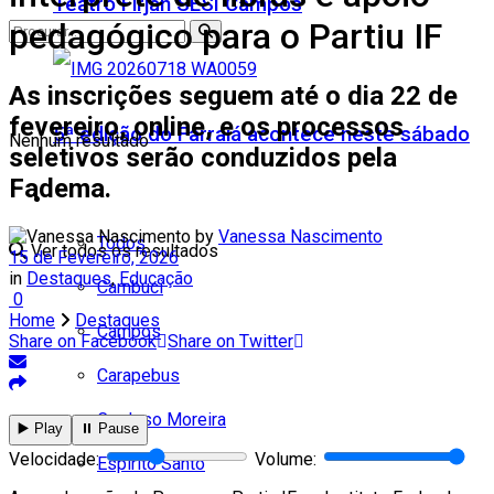
Teatro Firjan SESI Campos
pedagógico para o Partiu IF
As inscrições seguem até o dia 22 de
fevereiro, online, e os processos
5ª edição do Farraiá acontece neste sábado
Nenhum resultado
seletivos serão conduzidos pela
Fadema.
Cidades
by
Vanessa Nascimento
Todos
Ver todos os resultados
15 de Fevereiro, 2026
in
Destaques
,
Educação
Cambuci
0
Home
Destaques
Campos
Share on Facebook
Share on Twitter
Carapebus
Cardoso Moreira
▶️ Play
⏸️ Pause
Velocidade:
Volume:
Espírito Santo