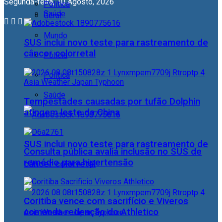
Segunda-feira, 10 Agosto, 2026
Política
Saúde
Geral
Mundo
SUS inclui novo teste para rastreamento de
câncer colorretal
Polícia
Política
Saúde
Tempestades causadas por tufão Dolphin
atingem leste da China
SUS inclui novo teste para rastreamento de
Consulta pública avalia inclusão no SUS de
remédio para hipertensão
câncer colorretal
Coritiba vence com sacrifício e Viveros
comanda redenção do Athletico