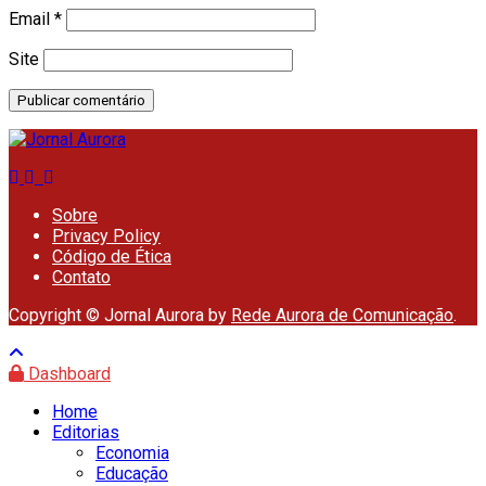
Email
*
Site
Sobre
Privacy Policy
Código de Ética
Contato
Copyright © Jornal Aurora by
Rede Aurora de Comunicação
.
Dashboard
Home
Editorias
Economia
Educação