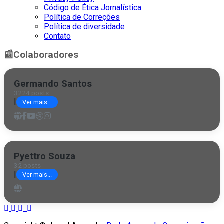
Código de Ética Jornalística
Política de Correções
Política de diversidade
Contato
📰
Colaboradores
Germando Santos
3224 posts
|
Ver mais...
Pyettro Souza
32 posts
|
Ver mais...