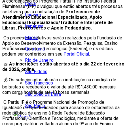
A coordenação do Programa Partiu IF no Instituto Federal
Italva
Fluminense (IFF) divulgou que estão abertos três processos
seletivos para a contratação de
Professores de
Itaocara
Atendimento Educacional Especializado, Apoio
Educacional Especializado/Tradutor e Intérprete de
Itaperuna
Libras, Professores e Apoio Pedagógico.
Macaé
Os processos seletivos serão realizados pela Fundação de
Apoio ao Desenvolvimento da Extensão, Pesquisa, Ensino
Profissionalizante e Tecnológico (Fadema), e os editais
Quissamã
podem ser conferidos em seu
Portal Oficial
.
Rio de Janeiro
📅
As inscrições estão abertas até o dia 22 de fevereiro
de 2026, online.
São Fidélis
💰 Os selecionados atuarão na instituição na condição de
São Francisco
bolsistas e receberão o valor de até R$1.430,00 mensais,
com carga horária de até 10 horas semanais.
São João da Barra
O Partiu IF é o Programa Nacional de Promoção de
São Paulo
Igualdade de Oportunidades para acesso de estudantes da
rede pública de ensino à Rede Federal de Educação
Profissional, Científica e Tecnológica, mediante a oferta de
curso preparatório voltado a alunos do 9º ano do Ensino