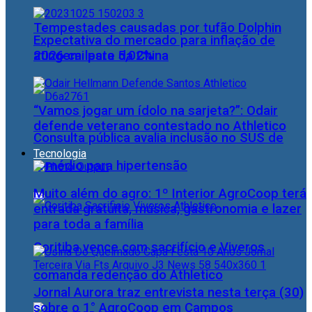
Tempestades causadas por tufão Dolphin
Expectativa do mercado para inflação de
atingem leste da China
2026 cai para 5,02%
“Vamos jogar um ídolo na sarjeta?”: Odair
defende veterano contestado no Athletico
Consulta pública avalia inclusão no SUS de
Tecnologia
remédio para hipertensão
Muito além do agro: 1º Interior AgroCoop terá
entrada gratuita, música, gastronomia e lazer
para toda a família
Coritiba vence com sacrifício e Viveros
comanda redenção do Athletico
Jornal Aurora traz entrevista nesta terça (30)
sobre o 1° AgroCoop em Campos