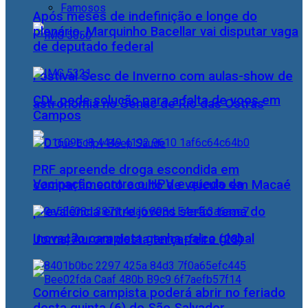
Famosos
Após meses de indefinição e longe do
plenário, Marquinho Bacellar vai disputar vaga
de deputado federal
Festival Sesc de Inverno com aulas-show de
CDL pede solução para a falta de voos em
astronomia no Senac de Rio das Ostras
Campos
PRF apreende droga escondida em
Vacinação contra o HPV e queda da
compartimento oculto de veículo em Macaé
prevalência entre jovens serão tema do
Inovação campista ganha palco global
Jornal Aurora desta terça-feira (28)
Comércio campista poderá abrir no feriado
desta quinta (6) do São Salvador