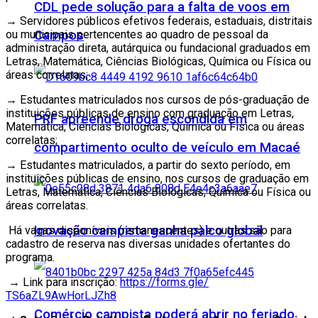
CDL pede solução para a falta de voos em
→ Servidores públicos efetivos federais, estaduais, distritais
ou municipais pertencentes ao quadro de pessoal da
Campos
administração direta, autárquica ou fundacional graduados em
Letras, Matemática, Ciências Biológicas, Química ou Física ou
áreas correlatas;
→
Estudantes matriculados nos cursos de pós-graduação de
instituições públicas de ensino com graduação em Letras,
PRF apreende droga escondida em
Matemática, Ciências Biológicas, Química ou Física ou áreas
correlatas;
compartimento oculto de veículo em Macaé
→
Estudantes matriculados, a partir do sexto período, em
instituições públicas de ensino, nos cursos de graduação em
Letras, Matemática, Ciências Biológicas, Química ou Física ou
áreas correlatas.
Inovação campista ganha palco global
Há vagas disponíveis (remanescentes) e outras são para
cadastro de reserva nas diversas unidades ofertantes do
programa.
→ Link para inscrição:
https://forms.gle/
TS6aZL9AwHorLJZh8
Comércio campista poderá abrir no feriado