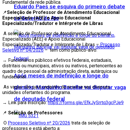
Fundamental da rede pública.
Eduardo Paes se esquiva do primeiro debate
📌
Seleção de Professor de Atendimento Educacional
Especializado (AEE) e Apoio Educacional
ao Governo do Rio
Especializado/Tradutor e Intérprete de Libras
A seleção de Professor de Atendimento Educacional
Especializado (AEE) e Apoio Educacional
Especializado/Tradutor e Intérprete de Libras –
Processo
Seletivo nº 04/2026
– tem como público-alvo:
→ Funcionários públicos efetivos federais, estaduais,
distritais ou municipais, ativos ou inativos, pertencentes ao
quadro de pessoal da administração direta, autárquica ou
Após meses de indefinição e longe do
fundacional.
plenário, Marquinho Bacellar vai disputar vaga
As vagas são para cadastro de reserva nas diversas
unidades ofertantes do programa.
de deputado federal
→ Link para inscrição:
https://forms.gle/
EfkJySrrtq3gcPJe9
📌
Seleção de Professores
O
Processo Seletivo nº 20/2026
trata da seleção de
professores e está aberto a: