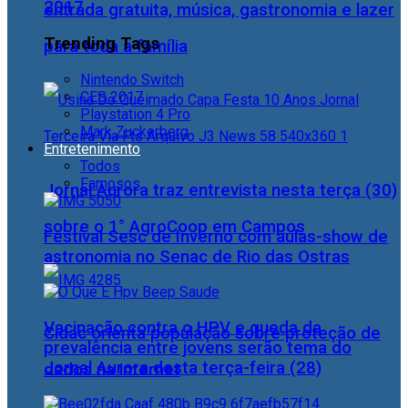
2017
entrada gratuita, música, gastronomia e lazer
Trending Tags
para toda a família
Nintendo Switch
CES 2017
Playstation 4 Pro
Mark Zuckerberg
Entretenimento
Todos
Famosos
Jornal Aurora traz entrevista nesta terça (30)
sobre o 1° AgroCoop em Campos
Festival Sesc de Inverno com aulas-show de
astronomia no Senac de Rio das Ostras
Vacinação contra o HPV e queda da
Cidac orienta população sobre proteção de
prevalência entre jovens serão tema do
Jornal Aurora desta terça-feira (28)
dados na internet