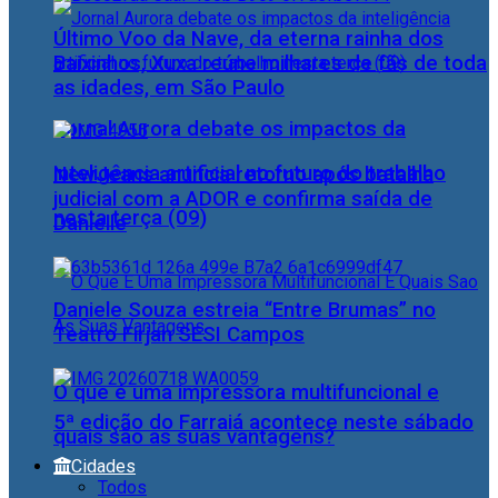
Último Voo da Nave, da eterna rainha dos
Baixinhos, Xuxa reúne milhares de fãs de toda
as idades, em São Paulo
Jornal Aurora debate os impactos da
inteligência artificial no futuro do trabalho
NewJeans anuncia retorno após batalha
judicial com a ADOR e confirma saída de
nesta terça (09)
Danielle
Daniele Souza estreia “Entre Brumas” no
Teatro Firjan SESI Campos
O que é uma impressora multifuncional e
5ª edição do Farraiá acontece neste sábado
quais são as suas vantagens?
Cidades
Todos