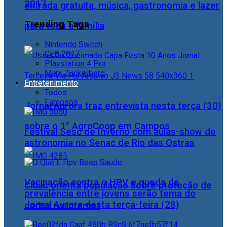
2017
entrada gratuita, música, gastronomia e lazer
Trending Tags
para toda a família
Nintendo Switch
CES 2017
Playstation 4 Pro
Mark Zuckerberg
Entretenimento
Todos
Famosos
Jornal Aurora traz entrevista nesta terça (30)
sobre o 1° AgroCoop em Campos
Festival Sesc de Inverno com aulas-show de
astronomia no Senac de Rio das Ostras
Vacinação contra o HPV e queda da
Cidac orienta população sobre proteção de
prevalência entre jovens serão tema do
Jornal Aurora desta terça-feira (28)
dados na internet