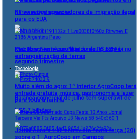
Pix amplia participação nos pagamentos em
PF investiga agenciadores de imigração ilegal
bares e restaurantes
para os EUA
Petrobras tem lucro líquido de R$ 52,4 bi no
Mobilizações levam Milei a recuar sobre
estrangeirização de terras
segundo trimestre
Tecnologia
Muito além do agro: 1º Interior AgroCoop terá
entrada gratuita, música, gastronomia e lazer
Balança comercial de julho tem superávit de
para toda a família
US$ 7 bilhões
Jornal Aurora traz entrevista nesta terça (30)
sobre o 1° AgroCoop em Campos