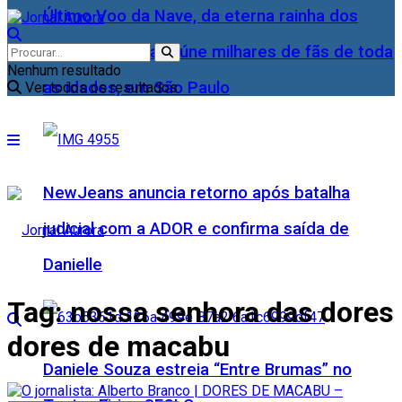
Último Voo da Nave, da eterna rainha dos
Baixinhos, Xuxa reúne milhares de fãs de toda
Nenhum resultado
as idades, em São Paulo
Ver todos os resultados
NewJeans anuncia retorno após batalha
judicial com a ADOR e confirma saída de
Danielle
Tag:
nossa senhora das dores
dores de macabu
Daniele Souza estreia “Entre Brumas” no