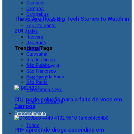
Cambuci
Campos
Carapebus
These Are the 5 Big Tech Stories to Watch in
Cardoso Moreira
Espírito Santo
2017
Italva
Itaocara
Itaperuna
Trending Tags
Macaé
Quissamã
Rio de Janeiro
São Fidélis
Nintendo Switch
São Francisco
São João da Barra
CES 2017
São Paulo
Playstation 4 Pro
CDL pede solução para a falta de voos em
Mark Zuckerberg
Campos
Entretenimento
Todos
PRF apreende droga escondida em