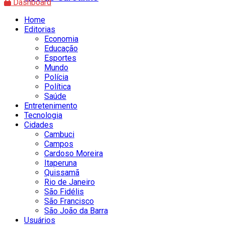
Dashboard
Home
Editorias
Economia
Educação
Esportes
Mundo
Polícia
Política
Saúde
Entretenimento
Tecnologia
Cidades
Cambuci
Campos
Cardoso Moreira
Itaperuna
Quissamã
Rio de Janeiro
São Fidélis
São Francisco
São João da Barra
Usuários