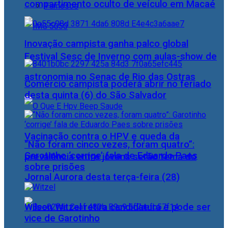
compartimento oculto de veículo em Macaé
Famosos
Inovação campista ganha palco global
Festival Sesc de Inverno com aulas-show de
astronomia no Senac de Rio das Ostras
Comércio campista poderá abrir no feriado
desta quinta (6) do São Salvador
Vacinação contra o HPV e queda da
“Não foram cinco vezes, foram quatro”:
Garotinho ‘corrige’ fala de Eduardo Paes
prevalência entre jovens serão tema do
sobre prisões
Jornal Aurora desta terça-feira (28)
Wilson Witzel retira candidatura e pode ser
vice de Garotinho