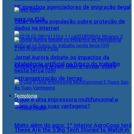
PF investiga agenciadores de imigração ilegal
para os EUA
Cidac orienta população sobre proteção de
dados na internet
Jornal Aurora debate os impactos da
inteligência artificial no futuro do trabalho
Mobilizações levam Milei a recuar sobre
nesta terça (09)
estrangeirização de terras
Tecnologia
O que é uma impressora multifuncional e
quais são as suas vantagens?
Muito além do agro: 1º Interior AgroCoop terá
These Are the 5 Big Tech Stories to Watch in