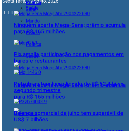
Sexta-feira, 7 Agosto, 2026
Política
Saúde
Geral
Mundo
Ninguém acerta Mega-Sena; prêmio acumula
para R$ 165 milhões
Polícia
Política
Pix amplia participação nos pagamentos em
Saúde
bares e restaurantes
Petrobras tem lucro líquido de R$ 52,4 bi no
Ninguém acerta Mega-Sena; prêmio acumula
segundo trimestre
para R$ 165 milhões
Balança comercial de julho tem superávit de
US$ 7 bilhões