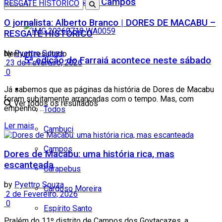
Teatro Firjan SESI Campos
O jornalista: Alberto Branco | DORES DE MACABU –
RESGATE HISTÓRICO
by
Pyettro Souza
Nenhum resultado
5ª edição do Farraiá acontece neste sábado
23 de Fevereiro, 2026
0
Já sabemos que as páginas da história de Dores de Macabu
Cidades
foram subitamente arrancadas com o tempo. Mas, com
Ver todos os resultados
empenho, ...
Todos
Ler mais
Cambuci
Campos
Dores de Macabu: uma história rica, mas
escanteada
Carapebus
by
Pyettro Souza
Cardoso Moreira
2 de Fevereiro, 2026
0
Espírito Santo
Pralém do 11º distrito de Campos dos Goytacazes, a