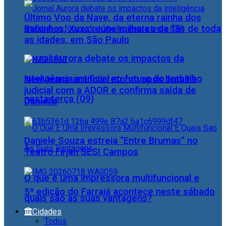
Último Voo da Nave, da eterna rainha dos
Baixinhos, Xuxa reúne milhares de fãs de toda
as idades, em São Paulo
Jornal Aurora debate os impactos da
inteligência artificial no futuro do trabalho
NewJeans anuncia retorno após batalha
judicial com a ADOR e confirma saída de
nesta terça (09)
Danielle
Daniele Souza estreia “Entre Brumas” no
Teatro Firjan SESI Campos
O que é uma impressora multifuncional e
5ª edição do Farraiá acontece neste sábado
quais são as suas vantagens?
Cidades
Todos