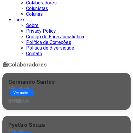
Colaboradores
Colunistas
Colunas
Links
Sobre
Privacy Policy
Código de Ética Jornalística
Política de Correções
Política de diversidade
Contato
📰
Colaboradores
Germando Santos
3224 posts
|
Ver mais...
Pyettro Souza
32 posts