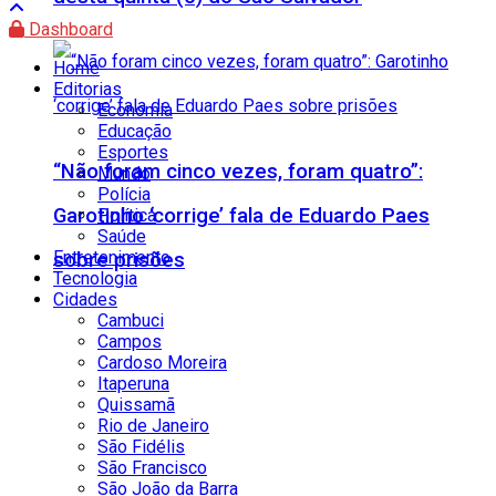
Dashboard
Home
Editorias
Economia
Educação
Esportes
“Não foram cinco vezes, foram quatro”:
Mundo
Polícia
Garotinho ‘corrige’ fala de Eduardo Paes
Política
Saúde
Entretenimento
sobre prisões
Tecnologia
Cidades
Cambuci
Campos
Cardoso Moreira
Itaperuna
Quissamã
Rio de Janeiro
São Fidélis
São Francisco
São João da Barra