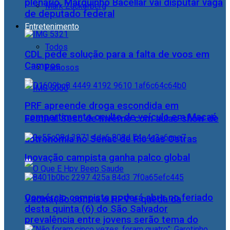
plenário, Marquinho Bacellar vai disputar vaga
Mark Zuckerberg
de deputado federal
Entretenimento
Todos
CDL pede solução para a falta de voos em
Campos
Famosos
PRF apreende droga escondida em
compartimento oculto de veículo em Macaé
Festival Sesc de Inverno com aulas-show de
astronomia no Senac de Rio das Ostras
Inovação campista ganha palco global
Comércio campista poderá abrir no feriado
Vacinação contra o HPV e queda da
desta quinta (6) do São Salvador
prevalência entre jovens serão tema do