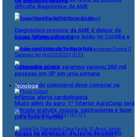
de deputado federal
dificulta diagnóstico da AME
Diagnóstico precoce da AME é divisor de
Lucas Ronier sofre grave lesão no Coritiba e
águas, afirma paciente
perde restante da temporada
Campanha contra sarampo vacinou 280 mil
pessoas em SP em uma semana
Controle do colesterol deve começar na
Tecnologia
infância, alerta cardiologista
Muito além do agro: 1º Interior AgroCoop terá
entrada gratuita, música, gastronomia e lazer
para toda a família
Atraso na ampliação do teste do pezinho