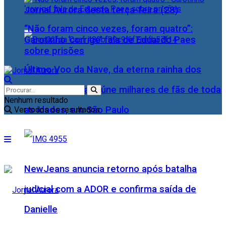
Jornal Aurora desta terça-feira (28)
“Não foram cinco vezes, foram quatro”:
Garotinho ‘corrige’ fala de Eduardo Paes
sobre prisões
Último Voo da Nave, da eterna rainha dos
Baixinhos, Xuxa reúne milhares de fãs de toda
Nenhum resultado
as idades, em São Paulo
Ver todos os resultados
NewJeans anuncia retorno após batalha
judicial com a ADOR e confirma saída de
Danielle