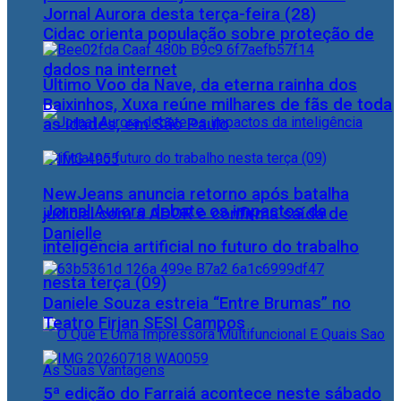
Jornal Aurora desta terça-feira (28)
Cidac orienta população sobre proteção de
dados na internet
Último Voo da Nave, da eterna rainha dos
Baixinhos, Xuxa reúne milhares de fãs de toda
as idades, em São Paulo
NewJeans anuncia retorno após batalha
Jornal Aurora debate os impactos da
judicial com a ADOR e confirma saída de
Danielle
inteligência artificial no futuro do trabalho
nesta terça (09)
Daniele Souza estreia “Entre Brumas” no
Teatro Firjan SESI Campos
5ª edição do Farraiá acontece neste sábado