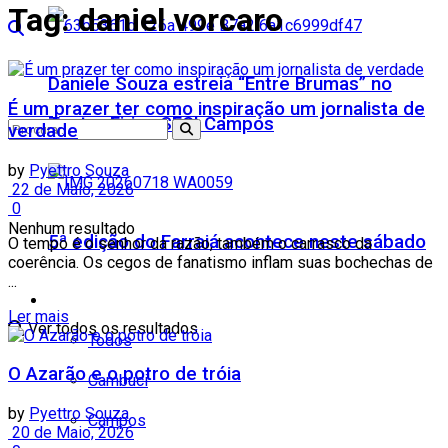
Tag:
daniel vorcaro
Daniele Souza estreia “Entre Brumas” no
É um prazer ter como inspiração um jornalista de
Teatro Firjan SESI Campos
verdade
by
Pyettro Souza
22 de Maio, 2026
0
Nenhum resultado
5ª edição do Farraiá acontece neste sábado
O tempo é o senhor da razão, também o carrasco da
coerência. Os cegos de fanatismo inflam suas bochechas de
...
Cidades
Ler mais
Ver todos os resultados
Todos
O Azarão e o potro de tróia
Cambuci
by
Pyettro Souza
Campos
20 de Maio, 2026