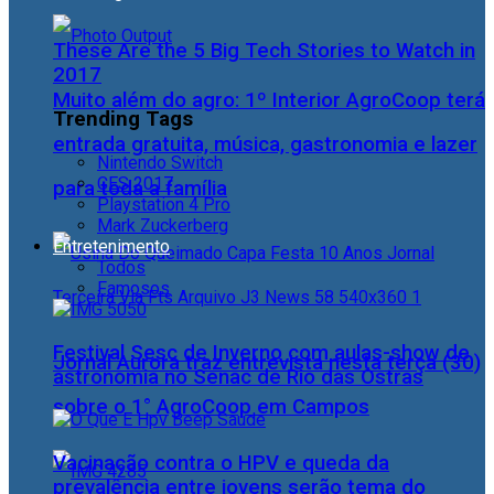
These Are the 5 Big Tech Stories to Watch in
2017
Muito além do agro: 1º Interior AgroCoop terá
Trending Tags
entrada gratuita, música, gastronomia e lazer
Nintendo Switch
CES 2017
para toda a família
Playstation 4 Pro
Mark Zuckerberg
Entretenimento
Todos
Famosos
Festival Sesc de Inverno com aulas-show de
Jornal Aurora traz entrevista nesta terça (30)
astronomia no Senac de Rio das Ostras
sobre o 1° AgroCoop em Campos
Vacinação contra o HPV e queda da
prevalência entre jovens serão tema do