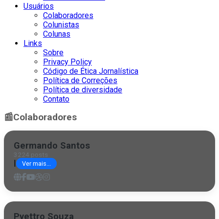
Usuários
Colaboradores
Colunistas
Colunas
Links
Sobre
Privacy Policy
Código de Ética Jornalística
Política de Correções
Política de diversidade
Contato
📰
Colaboradores
Germando Santos
3224 posts
|
Ver mais...
Pyettro Souza