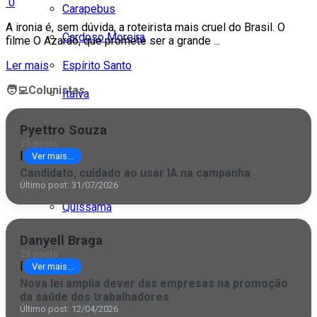
0
Carapebus
A ironia é, sem dúvida, a roteirista mais cruel do Brasil. O
Cardoso Moreira
filme O Azarão, que promete ser a grande ...
Espírito Santo
Ler mais
🧑‍💻
Colunistas
Italva
Itaocara
Pyettro Souza
25 posts
Itaperuna
|
Ver mais...
Candidato, cuidado ao usar IA na campanha
Macaé
Último post: 31/07/2026
Quissamã
Rio de Janeiro
Danyell Braga
23 posts
São Fidélis
|
Ver mais...
Nova lei amplia dever das empresas na promoção
São Francisco
da saúde dos trabalhadores
Último post: 12/04/2026