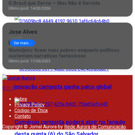
O Brasil que Serve — Mas Não é Servido
Campos
Último post: 14/02/2026
Jose Alves
1 posts
PRF apreende droga escondida em
|
Ver mais...
Municípios ficam mais pobres enquanto políticos
compartimento oculto de veículo em Macaé
sustentam narrativas fantasiosas
Último post: 17/06/2025
Inovação campista ganha palco global
Sobre
Privacy Policy
Código de Ética
Contato
Comércio campista poderá abrir no feriado
Copyright © Jornal Aurora by
Rede Aurora de Comunicação
.
desta quinta (6) do São Salvador