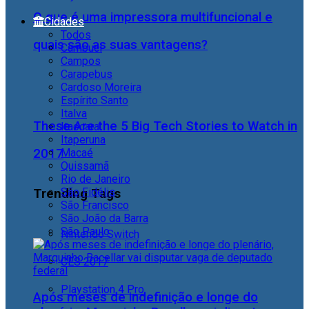
O que é uma impressora multifuncional e
Cidades
Todos
quais são as suas vantagens?
Cambuci
Campos
Carapebus
Cardoso Moreira
Espírito Santo
Italva
These Are the 5 Big Tech Stories to Watch in
Itaocara
Itaperuna
2017
Macaé
Quissamã
Rio de Janeiro
São Fidélis
Trending Tags
São Francisco
São João da Barra
São Paulo
Nintendo Switch
CES 2017
Playstation 4 Pro
Após meses de indefinição e longe do