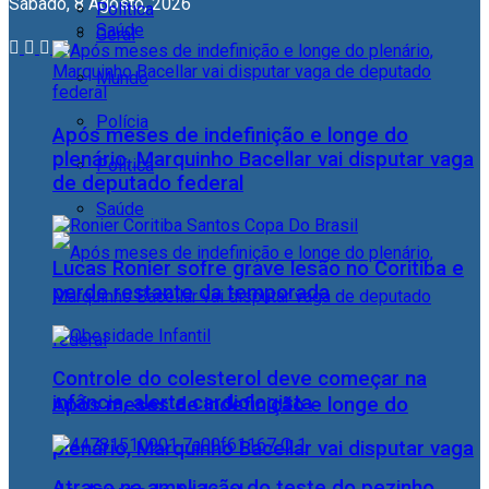
Sábado, 8 Agosto, 2026
Política
Saúde
Geral
Mundo
Polícia
Após meses de indefinição e longe do
plenário, Marquinho Bacellar vai disputar vaga
Política
de deputado federal
Saúde
Lucas Ronier sofre grave lesão no Coritiba e
perde restante da temporada
Controle do colesterol deve começar na
infância, alerta cardiologista
Após meses de indefinição e longe do
plenário, Marquinho Bacellar vai disputar vaga
Atraso na ampliação do teste do pezinho