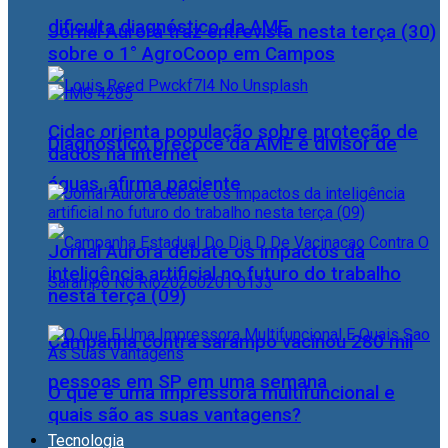
dificulta diagnóstico da AME
Jornal Aurora traz entrevista nesta terça (30)
sobre o 1° AgroCoop em Campos
Cidac orienta população sobre proteção de
Diagnóstico precoce da AME é divisor de
dados na internet
águas, afirma paciente
Jornal Aurora debate os impactos da
inteligência artificial no futuro do trabalho
nesta terça (09)
Campanha contra sarampo vacinou 280 mil
pessoas em SP em uma semana
O que é uma impressora multifuncional e
quais são as suas vantagens?
Tecnologia