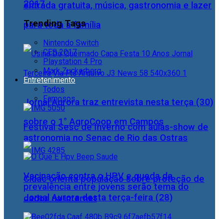
2017
entrada gratuita, música, gastronomia e lazer
Trending Tags
para toda a família
Nintendo Switch
CES 2017
Playstation 4 Pro
Mark Zuckerberg
Entretenimento
Todos
Famosos
Jornal Aurora traz entrevista nesta terça (30)
sobre o 1° AgroCoop em Campos
Festival Sesc de Inverno com aulas-show de
astronomia no Senac de Rio das Ostras
Vacinação contra o HPV e queda da
Cidac orienta população sobre proteção de
prevalência entre jovens serão tema do
Jornal Aurora desta terça-feira (28)
dados na internet