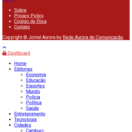
Sobre
Privacy Policy
Código de Ética
Contato
Copyright © Jornal Aurora by
Rede Aurora de Comunicação
.
Dashboard
Home
Editorias
Economia
Educação
Esportes
Mundo
Polícia
Política
Saúde
Entretenimento
Tecnologia
Cidades
Cambuci