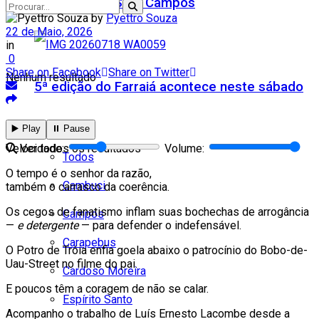
Teatro Firjan SESI Campos
by
Pyettro Souza
22 de Maio, 2026
in
0
Share on Facebook
Share on Twitter
Nenhum resultado
5ª edição do Farraiá acontece neste sábado
Cidades
▶️ Play
⏸️ Pause
Velocidade:
Volume:
Ver todos os resultados
Todos
O tempo é o senhor da razão,
Cambuci
também o carrasco da coerência.
Os cegos de fanatismo inflam suas bochechas de arrogância
Campos
—
e detergente
— para defender o indefensável.
Carapebus
O Potro de Tróia enfia goela abaixo o patrocínio do Bobo-de-
Uau-Street no filme do pai.
Cardoso Moreira
E poucos têm a coragem de não se calar.
Espírito Santo
Acompanho o trabalho de Luís Ernesto Lacombe desde a