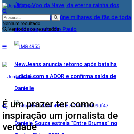
Último Voo da Nave, da eterna rainha dos
Baixinhos, Xuxa reúne milhares de fãs de toda
Nenhum resultado
as idades, em São Paulo
Ver todos os resultados
NewJeans anuncia retorno após batalha
judicial com a ADOR e confirma saída de
Danielle
É um prazer ter como
inspiração um jornalista de
Daniele Souza estreia “Entre Brumas” no
verdade