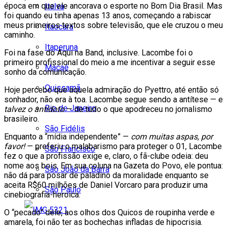
época em que ele ancorava o esporte no Bom Dia Brasil. Mas
Italva
foi quando eu tinha apenas 13 anos, começando a rabiscar
meus primeiros textos sobre televisão, que ele cruzou o meu
Itaocara
caminho.
Itaperuna
Foi na fase do Aqui na Band, inclusive. Lacombe foi o
primeiro profissional do meio a me incentivar a seguir esse
Macaé
sonho da comunicação.
Quissamã
Hoje percebo que aquela admiração do Pyettro, até então só
sonhador, não era à toa. Lacombe segue sendo a antítese — e
Rio de Janeiro
talvez o antídoto
— de tudo o que apodreceu no jornalismo
brasileiro.
São Fidélis
Enquanto a “mídia independente” —
com muitas aspas, por
favor!
— preferiu o malabarismo para proteger o 01, Lacombe
São Francisco
fez o que a profissão exige e, claro, o fã-clube odeia: deu
nome aos bois. Em sua coluna na Gazeta do Povo, ele pontua:
São João da Barra
não dá para posar de paladino da moralidade enquanto se
aceita R$60 milhões de Daniel Vorcaro para produzir uma
São Paulo
cinebiografia-heroica.
O “pecado” dele, aos olhos dos Quicos de roupinha verde e
amarela, foi não ter as bochechas infladas de hipocrisia.