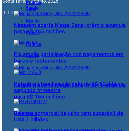
Sexta-feira, 7 Agosto, 2026
Política
Saúde
Geral
Mundo
Ninguém acerta Mega-Sena; prêmio acumula
para R$ 165 milhões
Polícia
Política
Pix amplia participação nos pagamentos em
Saúde
bares e restaurantes
Petrobras tem lucro líquido de R$ 52,4 bi no
Ninguém acerta Mega-Sena; prêmio acumula
segundo trimestre
para R$ 165 milhões
Balança comercial de julho tem superávit de
US$ 7 bilhões