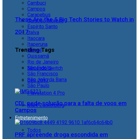
Cambuci
Campos
Carapebus
These Are the 5 Big Tech Stories to Watch in
Cardoso Moreira
Espírito Santo
2017
Italva
Itaocara
Itaperuna
Trending Tags
Macaé
Quissamã
Rio de Janeiro
São Fidélis
Nintendo Switch
São Francisco
São João da Barra
CES 2017
São Paulo
Playstation 4 Pro
CDL pede solução para a falta de voos em
Mark Zuckerberg
Campos
Entretenimento
Todos
PRF apreende droga escondida em