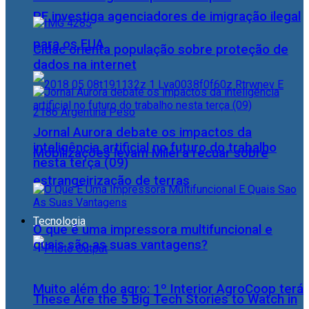
PF investiga agenciadores de imigração ilegal
para os EUA
Cidac orienta população sobre proteção de
dados na internet
Jornal Aurora debate os impactos da
inteligência artificial no futuro do trabalho
Mobilizações levam Milei a recuar sobre
nesta terça (09)
estrangeirização de terras
Tecnologia
O que é uma impressora multifuncional e
quais são as suas vantagens?
Muito além do agro: 1º Interior AgroCoop terá
These Are the 5 Big Tech Stories to Watch in