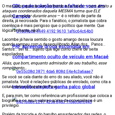
CDL pede solução para a falta de voos em
O massacre que ele vem sofrendo nas redes —
com direito a
ataques coordenados daquela MESMA turma que ELE
ajudou a validar durante anos
— é o retrato de parte da
Campos
direita, já necrosada. Para o fanático, o jornalista que cobra
coerência é mais perigoso que o político que mente. Que
lógica brilhante, não?
Lacombe já havia sentido o gosto amargo dessa loucura
quando rompeu com o desequilibrado Allan dos… Panos…
PRF apreende droga escondida em
Santos… sei lá…. sujeito que age como chefe de seita
espoliadora.
compartimento oculto de veículo em Macaé
Aliás, que bom, enquanto admirador de seu trabalho, esse
rompimento…
Se você se cala diante do erro do seu aliado, você não é
jornalista. Você é relações-públicas de enrolado, como cita a
Inovação campista ganha palco global
coluna dele na Gazeta do Povo.
E, para mim, ter como referência um profissional que coloca a
biografia e os seus valores acima da conveniência é um
privilégio.
Pralém da torcida e do barulho ensurdecedor das redes, o