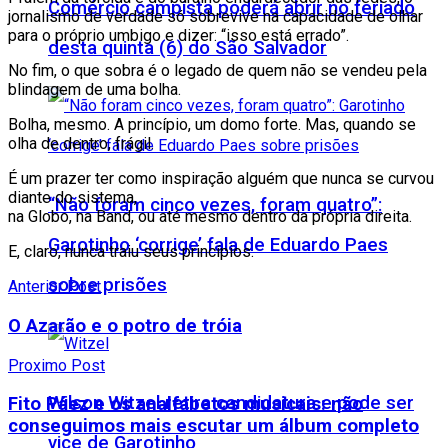
Comércio campista poderá abrir no feriado
jornalismo de verdade só sobrevive na capacidade de olhar
para o próprio umbigo e dizer: “isso está errado”.
desta quinta (6) do São Salvador
No fim, o que sobra é o legado de quem não se vendeu pela
blindagem de uma bolha.
Bolha, mesmo. A princípio, um domo forte. Mas, quando se
olha de dentro, frágil.
É um prazer ter como inspiração alguém que nunca se curvou
diante do sistema,
“Não foram cinco vezes, foram quatro”:
na Globo, na Band, ou até mesmo dentro da própria direita.
Garotinho ‘corrige’ fala de Eduardo Paes
E, claro, nunca traiu seus princípios.
sobre prisões
Anterior Post
O Azarão e o potro de tróia
Proximo Post
Wilson Witzel retira candidatura e pode ser
Fito Páez e os analfabetos musicais: não
conseguimos mais escutar um álbum completo
vice de Garotinho