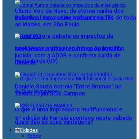
Último Voo da Nave, da eterna rainha dos
Baixinhos, Xuxa reúne milhares de fãs de toda
as idades, em São Paulo
Jornal Aurora debate os impactos da
inteligência artificial no futuro do trabalho
NewJeans anuncia retorno após batalha
judicial com a ADOR e confirma saída de
nesta terça (09)
Danielle
Daniele Souza estreia “Entre Brumas” no
Teatro Firjan SESI Campos
O que é uma impressora multifuncional e
5ª edição do Farraiá acontece neste sábado
quais são as suas vantagens?
Cidades
Todos