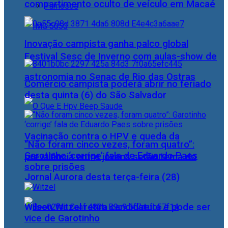
compartimento oculto de veículo em Macaé
Famosos
Inovação campista ganha palco global
Festival Sesc de Inverno com aulas-show de
astronomia no Senac de Rio das Ostras
Comércio campista poderá abrir no feriado
desta quinta (6) do São Salvador
Vacinação contra o HPV e queda da
“Não foram cinco vezes, foram quatro”:
Garotinho ‘corrige’ fala de Eduardo Paes
prevalência entre jovens serão tema do
sobre prisões
Jornal Aurora desta terça-feira (28)
Wilson Witzel retira candidatura e pode ser
vice de Garotinho