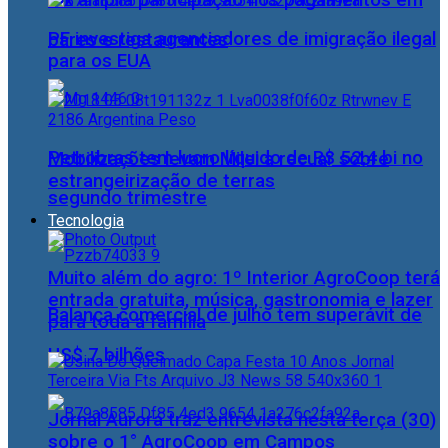
Pix amplia participação nos pagamentos em
PF investiga agenciadores de imigração ilegal
bares e restaurantes
para os EUA
Petrobras tem lucro líquido de R$ 52,4 bi no
Mobilizações levam Milei a recuar sobre
estrangeirização de terras
segundo trimestre
Tecnologia
Muito além do agro: 1º Interior AgroCoop terá
entrada gratuita, música, gastronomia e lazer
Balança comercial de julho tem superávit de
para toda a família
US$ 7 bilhões
Jornal Aurora traz entrevista nesta terça (30)
sobre o 1° AgroCoop em Campos