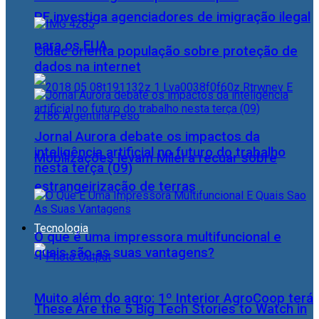
PF investiga agenciadores de imigração ilegal
para os EUA
Cidac orienta população sobre proteção de
dados na internet
Jornal Aurora debate os impactos da
inteligência artificial no futuro do trabalho
Mobilizações levam Milei a recuar sobre
nesta terça (09)
estrangeirização de terras
Tecnologia
O que é uma impressora multifuncional e
quais são as suas vantagens?
Muito além do agro: 1º Interior AgroCoop terá
These Are the 5 Big Tech Stories to Watch in