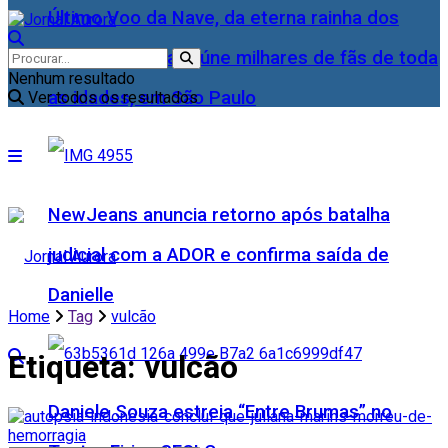
Último Voo da Nave, da eterna rainha dos
Baixinhos, Xuxa reúne milhares de fãs de toda
Nenhum resultado
as idades, em São Paulo
Ver todos os resultados
NewJeans anuncia retorno após batalha
judicial com a ADOR e confirma saída de
Danielle
Home
Tag
vulcão
Etiqueta:
vulcão
Daniele Souza estreia “Entre Brumas” no