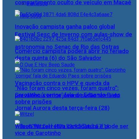
compartimento oculto de veículo em Macaé
Famosos
Inovação campista ganha palco global
Festival Sesc de Inverno com aulas-show de
astronomia no Senac de Rio das Ostras
Comércio campista poderá abrir no feriado
desta quinta (6) do São Salvador
Vacinação contra o HPV e queda da
“Não foram cinco vezes, foram quatro”:
Garotinho ‘corrige’ fala de Eduardo Paes
prevalência entre jovens serão tema do
sobre prisões
Jornal Aurora desta terça-feira (28)
Wilson Witzel retira candidatura e pode ser
vice de Garotinho