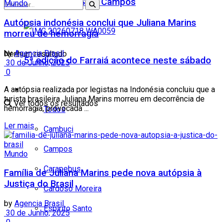
Teatro Firjan SESI Campos
Mundo
Autópsia indonésia conclui que Juliana Marins
morreu de hemorragia
by
Agencia Brasil
Nenhum resultado
5ª edição do Farraiá acontece neste sábado
30 de Junho, 2025
0
A autópsia realizada por legistas na Indonésia concluiu que a
Cidades
turista brasileira Juliana Marins morreu em decorrência de
Ver todos os resultados
hemorragia, provocada ...
Todos
Ler mais
Cambuci
Campos
Mundo
Carapebus
Família de Juliana Marins pede nova autópsia à
Justiça do Brasil
Cardoso Moreira
by
Agencia Brasil
Espírito Santo
30 de Junho, 2025