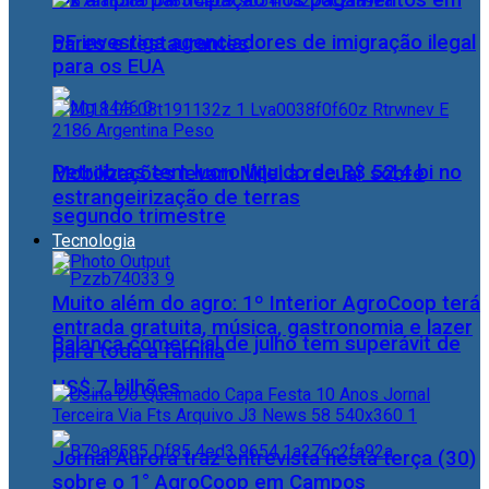
Pix amplia participação nos pagamentos em
PF investiga agenciadores de imigração ilegal
bares e restaurantes
para os EUA
Petrobras tem lucro líquido de R$ 52,4 bi no
Mobilizações levam Milei a recuar sobre
estrangeirização de terras
segundo trimestre
Tecnologia
Muito além do agro: 1º Interior AgroCoop terá
entrada gratuita, música, gastronomia e lazer
Balança comercial de julho tem superávit de
para toda a família
US$ 7 bilhões
Jornal Aurora traz entrevista nesta terça (30)
sobre o 1° AgroCoop em Campos