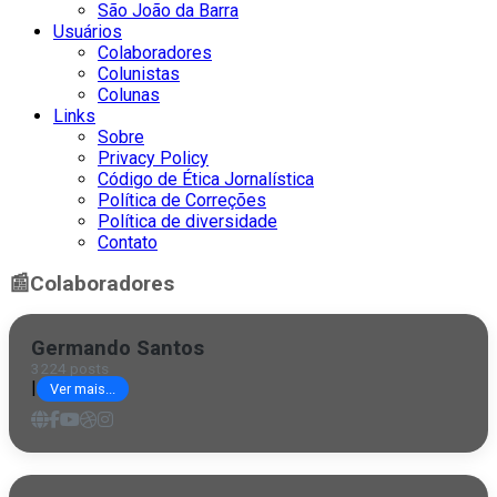
São João da Barra
Usuários
Colaboradores
Colunistas
Colunas
Links
Sobre
Privacy Policy
Código de Ética Jornalística
Política de Correções
Política de diversidade
Contato
📰
Colaboradores
Germando Santos
3224 posts
|
Ver mais...