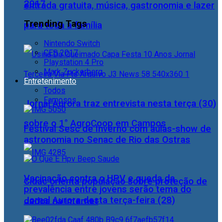
2017
entrada gratuita, música, gastronomia e lazer
Trending Tags
para toda a família
Nintendo Switch
CES 2017
Playstation 4 Pro
Mark Zuckerberg
Entretenimento
Todos
Famosos
Jornal Aurora traz entrevista nesta terça (30)
sobre o 1° AgroCoop em Campos
Festival Sesc de Inverno com aulas-show de
astronomia no Senac de Rio das Ostras
Vacinação contra o HPV e queda da
Cidac orienta população sobre proteção de
prevalência entre jovens serão tema do
Jornal Aurora desta terça-feira (28)
dados na internet