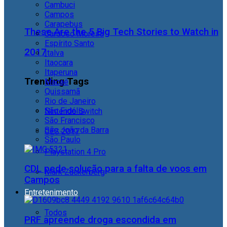
Cambuci
Campos
Carapebus
These Are the 5 Big Tech Stories to Watch in
Cardoso Moreira
Espírito Santo
2017
Italva
Itaocara
Itaperuna
Trending Tags
Macaé
Quissamã
Rio de Janeiro
São Fidélis
Nintendo Switch
São Francisco
São João da Barra
CES 2017
São Paulo
Playstation 4 Pro
CDL pede solução para a falta de voos em
Mark Zuckerberg
Campos
Entretenimento
Todos
PRF apreende droga escondida em