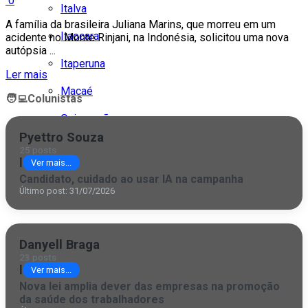
0
Italva
A família da brasileira Juliana Marins, que morreu em um
Itaocara
acidente no Monte Rinjani, na Indonésia, solicitou uma nova
autópsia ...
Itaperuna
Ler mais
Macaé
🧑‍💻
Colunistas
Quissamã
Pyettro Souza
Rio de Janeiro
25 posts
|
Ver mais...
São Fidélis
Candidato, cuidado ao usar IA na campanha
Último post: 31/07/2026
São Francisco
São João da Barra
Danyell Braga
São Paulo
23 posts
|
Ver mais...
Nova lei amplia dever das empresas na promoção
da saúde dos trabalhadores