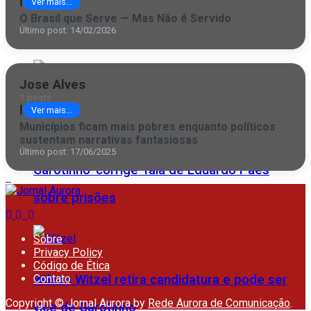
|
Ver mais...
Comércio campista poderá abrir no feriado
O Brasil que Serve — Mas Não é Servido
Último post: 14/02/2026
desta quinta (6) do São Salvador
Jose Alves
1 posts
|
Ver mais...
Municípios ficam mais pobres enquanto políticos
sustentam narrativas fantasiosas
“Não foram cinco vezes, foram quatro”:
Último post: 17/06/2025
Garotinho ‘corrige’ fala de Eduardo Paes
sobre prisões
Sobre
Privacy Policy
Código de Ética
Wilson Witzel retira candidatura e pode ser
Contato
Copyright © Jornal Aurora by
Rede Aurora de Comunicação
.
vice de Garotinho