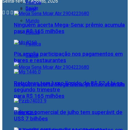
Sexta-feira, 7 Agosto, 2026
Política
Saúde
Geral
Mundo
Ninguém acerta Mega-Sena; prêmio acumula
para R$ 165 milhões
Polícia
Política
Pix amplia participação nos pagamentos em
Saúde
bares e restaurantes
Petrobras tem lucro líquido de R$ 52,4 bi no
Ninguém acerta Mega-Sena; prêmio acumula
segundo trimestre
para R$ 165 milhões
Balança comercial de julho tem superávit de
US$ 7 bilhões