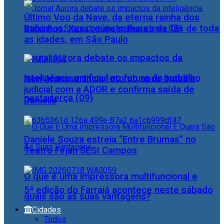
Último Voo da Nave, da eterna rainha dos
Baixinhos, Xuxa reúne milhares de fãs de toda
as idades, em São Paulo
Jornal Aurora debate os impactos da
inteligência artificial no futuro do trabalho
NewJeans anuncia retorno após batalha
judicial com a ADOR e confirma saída de
nesta terça (09)
Danielle
Daniele Souza estreia “Entre Brumas” no
Teatro Firjan SESI Campos
O que é uma impressora multifuncional e
5ª edição do Farraiá acontece neste sábado
quais são as suas vantagens?
Cidades
Todos