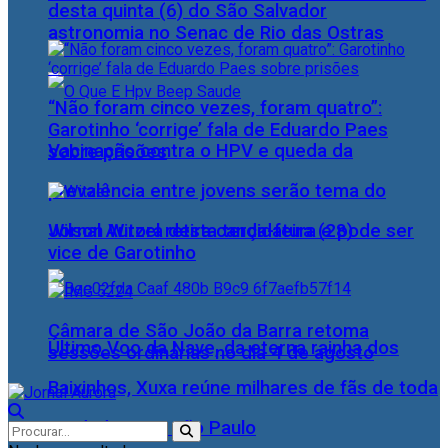
desta quinta (6) do São Salvador
astronomia no Senac de Rio das Ostras
“Não foram cinco vezes, foram quatro”:
Garotinho ‘corrige’ fala de Eduardo Paes
Vacinação contra o HPV e queda da
sobre prisões
prevalência entre jovens serão tema do
Wilson Witzel retira candidatura e pode ser
Jornal Aurora desta terça-feira (28)
vice de Garotinho
Câmara de São João da Barra retoma
Último Voo da Nave, da eterna rainha dos
sessões ordinárias no dia 4 de agosto
Baixinhos, Xuxa reúne milhares de fãs de toda
as idades, em São Paulo