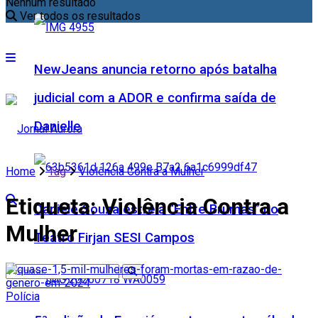
Nenhum resultado
Ver todos os resultados
NewJeans anuncia retorno após batalha
judicial com a ADOR e confirma saída de
Danielle
Home
Tag
Violência Contra a Mulher
Etiqueta:
Violência Contra a
Daniele Souza estreia “Entre Brumas” no
Mulher
Teatro Firjan SESI Campos
Polícia