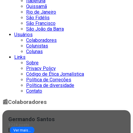
Itaperuna
Quissamã
Rio de Janeiro
São Fidélis
São Francisco
São João da Barra
Usuários
Colaboradores
Colunistas
Colunas
Links
Sobre
Privacy Policy
Código de Ética Jornalística
Política de Correções
Política de diversidade
Contato
📰
Colaboradores
Germando Santos
3224 posts
|
Ver mais...