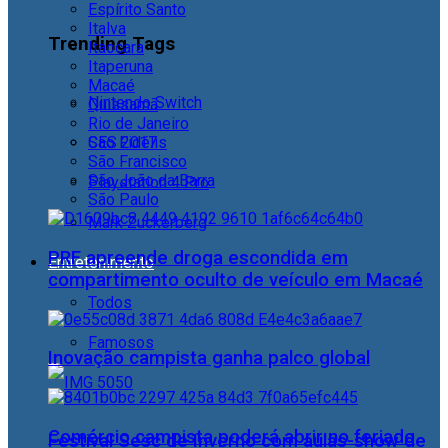
Espírito Santo
Italva
Trending Tags
Itaocara
Itaperuna
Macaé
Nintendo Switch
Quissamã
Rio de Janeiro
CES 2017
São Fidélis
São Francisco
São João da Barra
Playstation 4 Pro
São Paulo
Mark Zuckerberg
PRF apreende droga escondida em
Entretenimento
compartimento oculto de veículo em Macaé
Todos
Famosos
Inovação campista ganha palco global
Comércio campista poderá abrir no feriado
Festival Sesc de Inverno com aulas-show de