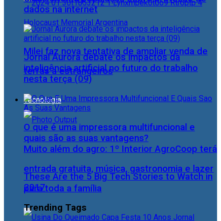
dados na internet
Milei faz nova tentativa de ampliar venda de
Jornal Aurora debate os impactos da
inteligência artificial no futuro do trabalho
terras a estrangeiros
nesta terça (09)
Tecnologia
O que é uma impressora multifuncional e
quais são as suas vantagens?
Muito além do agro: 1º Interior AgroCoop terá
entrada gratuita, música, gastronomia e lazer
These Are the 5 Big Tech Stories to Watch in
2017
para toda a família
Trending Tags