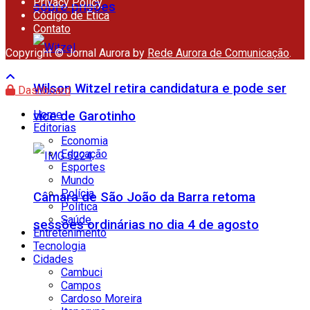
Privacy Policy
sobre prisões
Código de Ética
Contato
Copyright © Jornal Aurora by
Rede Aurora de Comunicação
.
Wilson Witzel retira candidatura e pode ser
Dashboard
Home
vice de Garotinho
Editorias
Economia
Educação
Esportes
Mundo
Polícia
Câmara de São João da Barra retoma
Política
Saúde
sessões ordinárias no dia 4 de agosto
Entretenimento
Tecnologia
Cidades
Cambuci
Campos
Cardoso Moreira