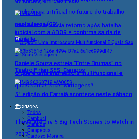
as idades, em São Paulo
inteligência artificial no futuro do trabalho
nesta terça (09)
NewJeans anuncia retorno após batalha
judicial com a ADOR e confirma saída de
Danielle
Daniele Souza estreia “Entre Brumas” no
Teatro Firjan SESI Campos
O que é uma impressora multifuncional e
quais são as suas vantagens?
5ª edição do Farraiá acontece neste sábado
Cidades
Todos
Cambuci
These Are the 5 Big Tech Stories to Watch in
Campos
Carapebus
2017
Cardoso Moreira