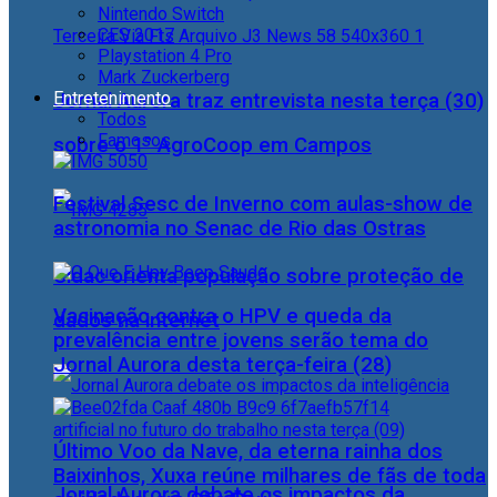
Nintendo Switch
CES 2017
Playstation 4 Pro
Mark Zuckerberg
Entretenimento
Jornal Aurora traz entrevista nesta terça (30)
Todos
Famosos
sobre o 1° AgroCoop em Campos
Festival Sesc de Inverno com aulas-show de
astronomia no Senac de Rio das Ostras
Cidac orienta população sobre proteção de
Vacinação contra o HPV e queda da
dados na internet
prevalência entre jovens serão tema do
Jornal Aurora desta terça-feira (28)
Último Voo da Nave, da eterna rainha dos
Baixinhos, Xuxa reúne milhares de fãs de toda
Jornal Aurora debate os impactos da