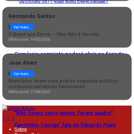
Germando Santos
Inovação campista ganha palco global
1 posts
|
Ver mais...
O Brasil que Serve — Mas Não é Servido
Último post: 14/02/2026
Comércio campista poderá abrir no feriado
Jose Alves
desta quinta (6) do São Salvador
1 posts
|
Ver mais...
Municípios ficam mais pobres enquanto políticos
sustentam narrativas fantasiosas
Último post: 17/06/2025
“Não foram cinco vezes, foram quatro”:
Garotinho ‘corrige’ fala de Eduardo Paes
Sobre