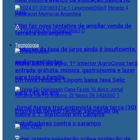
Ideb mostra avanço da educação básica no
país
Milei faz nova tentativa de ampliar venda de
terras a estrangeiros
Tecnologia
Redução da taxa de juros ainda é insuficiente,
avaliam entidades
Muito além do agro: 1º Interior AgroCoop terá
entrada gratuita, música, gastronomia e lazer
para toda a família
Em nova redução, Copom baixa taxa Selic
para 14% ao ano
Jornal Aurora traz entrevista nesta terça (30)
Empresas devem facilitar vacinação de
sobre o 1° AgroCoop em Campos
trabalhadores contra o sarampo
Cidac orienta população sobre proteção de