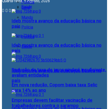
Quarta-feira, 5 Agosto, 2026
Política
Saúde
Geral
Mundo
Ideb mostra avanço da educação básica no
país
Polícia
Política
Ideb mostra avanço da educação básica no
Saúde
país
Redução da taxa de juros ainda é insuficiente,
Ideb mostra avanço da educação básica no
avaliam entidades
país
Em nova redução, Copom baixa taxa Selic
para 14% ao ano
Empresas devem facilitar vacinação de
trabalhadores contra o sarampo