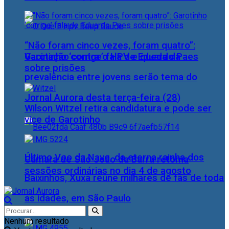
“Não foram cinco vezes, foram quatro”:
Vacinação contra o HPV e queda da
Garotinho ‘corrige’ fala de Eduardo Paes
sobre prisões
prevalência entre jovens serão tema do
Jornal Aurora desta terça-feira (28)
Wilson Witzel retira candidatura e pode ser
vice de Garotinho
Último Voo da Nave, da eterna rainha dos
Câmara de São João da Barra retoma
sessões ordinárias no dia 4 de agosto
Baixinhos, Xuxa reúne milhares de fãs de toda
as idades, em São Paulo
Nenhum resultado