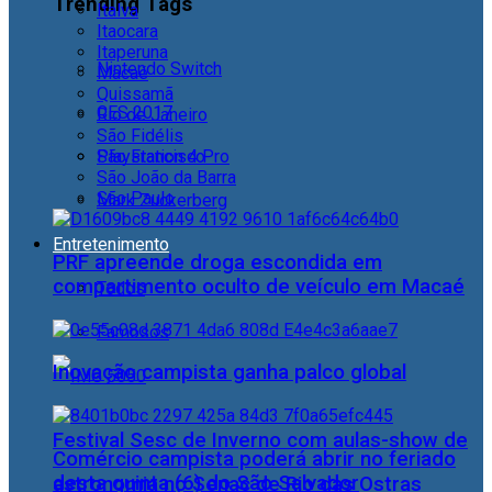
Trending Tags
Italva
Itaocara
Itaperuna
Nintendo Switch
Macaé
Quissamã
CES 2017
Rio de Janeiro
São Fidélis
Playstation 4 Pro
São Francisco
São João da Barra
São Paulo
Mark Zuckerberg
Entretenimento
PRF apreende droga escondida em
compartimento oculto de veículo em Macaé
Todos
Famosos
Inovação campista ganha palco global
Festival Sesc de Inverno com aulas-show de
Comércio campista poderá abrir no feriado
desta quinta (6) do São Salvador
astronomia no Senac de Rio das Ostras