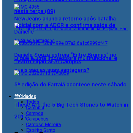
nesta terça (09)
NewJeans anuncia retorno após batalha
judicial com a ADOR e confirma saída de
Danielle
Daniele Souza estreia “Entre Brumas” no
O que é uma impressora multifuncional e
Teatro Firjan SESI Campos
quais são as suas vantagens?
5ª edição do Farraiá acontece neste sábado
Cidades
Todos
These Are the 5 Big Tech Stories to Watch in
Cambuci
Campos
2017
Carapebus
Cardoso Moreira
Espírito Santo