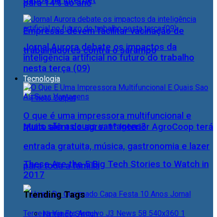
para 14% ao ano
Empresas devem facilitar vacinação de
Jornal Aurora debate os impactos da
trabalhadores contra o sarampo
inteligência artificial no futuro do trabalho
nesta terça (09)
Tecnologia
O que é uma impressora multifuncional e
quais são as suas vantagens?
Muito além do agro: 1º Interior AgroCoop terá
entrada gratuita, música, gastronomia e lazer
These Are the 5 Big Tech Stories to Watch in
para toda a família
2017
Trending Tags
Nintendo Switch