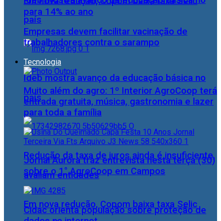
Ideb mostra avanço da educação básica no
Em nova redução, Copom baixa taxa Selic
para 14% ao ano
país
Empresas devem facilitar vacinação de
trabalhadores contra o sarampo
Tecnologia
Ideb mostra avanço da educação básica no
Muito além do agro: 1º Interior AgroCoop terá
país
entrada gratuita, música, gastronomia e lazer
para toda a família
Redução da taxa de juros ainda é insuficiente,
Jornal Aurora traz entrevista nesta terça (30)
sobre o 1° AgroCoop em Campos
avaliam entidades
Em nova redução, Copom baixa taxa Selic
Cidac orienta população sobre proteção de
dados na internet