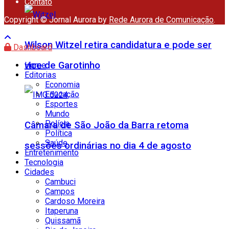
Contato
Copyright © Jornal Aurora by
Rede Aurora de Comunicação
.
Wilson Witzel retira candidatura e pode ser
Dashboard
vice de Garotinho
Home
Editorias
Economia
Educação
Esportes
Mundo
Polícia
Câmara de São João da Barra retoma
Política
Saúde
sessões ordinárias no dia 4 de agosto
Entretenimento
Tecnologia
Cidades
Cambuci
Campos
Cardoso Moreira
Itaperuna
Quissamã