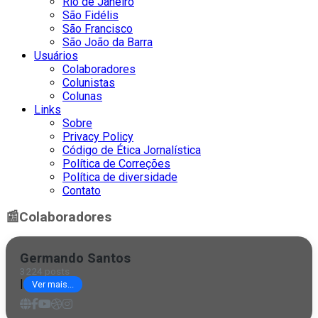
Rio de Janeiro
São Fidélis
São Francisco
São João da Barra
Usuários
Colaboradores
Colunistas
Colunas
Links
Sobre
Privacy Policy
Código de Ética Jornalística
Política de Correções
Política de diversidade
Contato
📰
Colaboradores
Germando Santos
3224 posts
|
Ver mais...