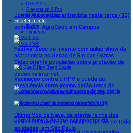
CES 2017
Playstation 4 Pro
Jornal Aurora traz entrevista nesta terça (30)
Mark Zuckerberg
Entretenimento
Todos
sobre o 1° AgroCoop em Campos
Famosos
Festival Sesc de Inverno com aulas-show de
astronomia no Senac de Rio das Ostras
Cidac orienta população sobre proteção de
dados na internet
Vacinação contra o HPV e queda da
prevalência entre jovens serão tema do
Jornal Aurora desta terça-feira (28)
Último Voo da Nave, da eterna rainha dos
Jornal Aurora debate os impactos da
Baixinhos, Xuxa reúne milhares de fãs de toda
as idades, em São Paulo
inteligência artificial no futuro do trabalho