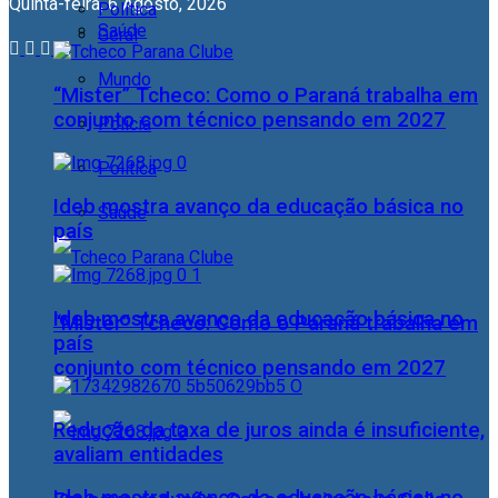
Quinta-feira, 6 Agosto, 2026
Política
Saúde
Geral
Mundo
“Mister” Tcheco: Como o Paraná trabalha em
conjunto com técnico pensando em 2027
Polícia
Política
Ideb mostra avanço da educação básica no
Saúde
país
Ideb mostra avanço da educação básica no
“Mister” Tcheco: Como o Paraná trabalha em
país
conjunto com técnico pensando em 2027
Redução da taxa de juros ainda é insuficiente,
avaliam entidades