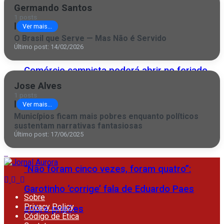
Germando Santos
Inovação campista ganha palco global
1 posts
|
Ver mais...
O Brasil que Serve — Mas Não é Servido
Último post: 14/02/2026
Comércio campista poderá abrir no feriado
Jose Alves
desta quinta (6) do São Salvador
1 posts
|
Ver mais...
Municípios ficam mais pobres enquanto políticos
sustentam narrativas fantasiosas
Último post: 17/06/2025
“Não foram cinco vezes, foram quatro”:
Garotinho ‘corrige’ fala de Eduardo Paes
Sobre
Privacy Policy
sobre prisões
Código de Ética