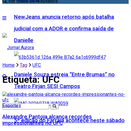
Ver todos os resultados
NewJeans anuncia retorno após batalha
judicial com a ADOR e confirma saída de
Danielle
Home
Tag
UFC
Daniele Souza estreia “Entre Brumas” no
Etiqueta:
UFC
Teatro Firjan SESI Campos
Esportes
Alexandre Pantoja alcança recordes
5ª edição do Farraiá acontece neste sábado
impressionantes no UFC