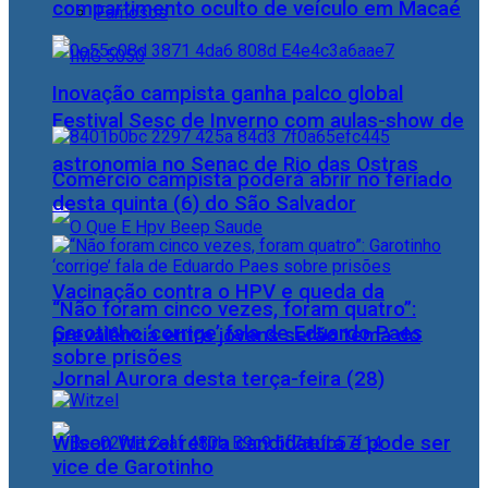
compartimento oculto de veículo em Macaé
Famosos
Inovação campista ganha palco global
Festival Sesc de Inverno com aulas-show de
astronomia no Senac de Rio das Ostras
Comércio campista poderá abrir no feriado
desta quinta (6) do São Salvador
Vacinação contra o HPV e queda da
“Não foram cinco vezes, foram quatro”:
Garotinho ‘corrige’ fala de Eduardo Paes
prevalência entre jovens serão tema do
sobre prisões
Jornal Aurora desta terça-feira (28)
Wilson Witzel retira candidatura e pode ser
vice de Garotinho