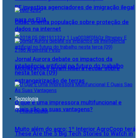
PF investiga agenciadores de imigração ilegal
para os EUA
Cidac orienta população sobre proteção de
dados na internet
Jornal Aurora debate os impactos da
inteligência artificial no futuro do trabalho
Mobilizações levam Milei a recuar sobre
nesta terça (09)
estrangeirização de terras
Tecnologia
O que é uma impressora multifuncional e
quais são as suas vantagens?
Muito além do agro: 1º Interior AgroCoop terá
These Are the 5 Big Tech Stories to Watch in