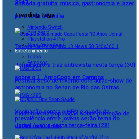
2017
entrada gratuita, música, gastronomia e lazer
Trending Tags
para toda a família
Nintendo Switch
CES 2017
Playstation 4 Pro
Mark Zuckerberg
Entretenimento
Todos
Famosos
Jornal Aurora traz entrevista nesta terça (30)
sobre o 1° AgroCoop em Campos
Festival Sesc de Inverno com aulas-show de
astronomia no Senac de Rio das Ostras
Vacinação contra o HPV e queda da
Cidac orienta população sobre proteção de
prevalência entre jovens serão tema do
Jornal Aurora desta terça-feira (28)
dados na internet