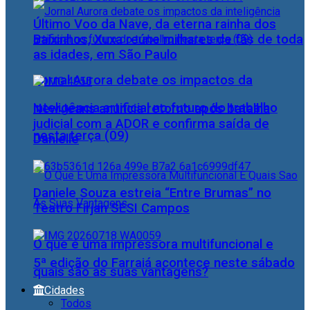
Último Voo da Nave, da eterna rainha dos
Baixinhos, Xuxa reúne milhares de fãs de toda
as idades, em São Paulo
Jornal Aurora debate os impactos da
inteligência artificial no futuro do trabalho
NewJeans anuncia retorno após batalha
judicial com a ADOR e confirma saída de
nesta terça (09)
Danielle
Daniele Souza estreia “Entre Brumas” no
Teatro Firjan SESI Campos
O que é uma impressora multifuncional e
5ª edição do Farraiá acontece neste sábado
quais são as suas vantagens?
Cidades
Todos