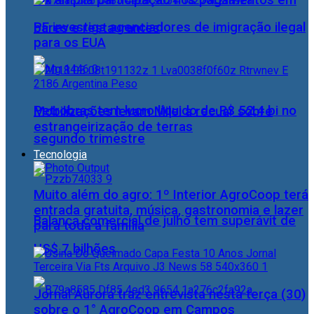
Pix amplia participação nos pagamentos em
PF investiga agenciadores de imigração ilegal
bares e restaurantes
para os EUA
Petrobras tem lucro líquido de R$ 52,4 bi no
Mobilizações levam Milei a recuar sobre
estrangeirização de terras
segundo trimestre
Tecnologia
Muito além do agro: 1º Interior AgroCoop terá
entrada gratuita, música, gastronomia e lazer
Balança comercial de julho tem superávit de
para toda a família
US$ 7 bilhões
Jornal Aurora traz entrevista nesta terça (30)
sobre o 1° AgroCoop em Campos