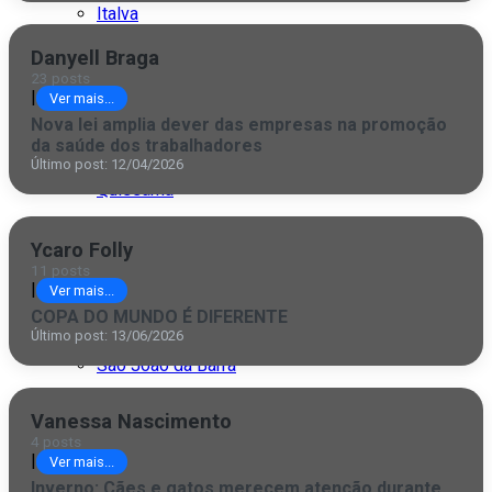
Italva
Danyell Braga
Itaocara
23 posts
|
Ver mais...
Itaperuna
Nova lei amplia dever das empresas na promoção
da saúde dos trabalhadores
Macaé
Último post: 12/04/2026
Quissamã
Rio de Janeiro
Ycaro Folly
11 posts
São Fidélis
|
Ver mais...
COPA DO MUNDO É DIFERENTE
São Francisco
Último post: 13/06/2026
São João da Barra
São Paulo
Vanessa Nascimento
4 posts
|
Ver mais...
Inverno: Cães e gatos merecem atenção durante