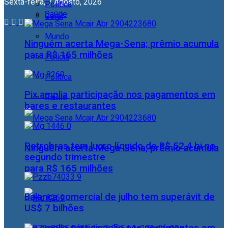
Sexta-feira, 7 Agosto, 2026
Política
Saúde
Geral
Mundo
Ninguém acerta Mega-Sena; prêmio acumula
para R$ 165 milhões
Polícia
Política
Pix amplia participação nos pagamentos em
Saúde
bares e restaurantes
Petrobras tem lucro líquido de R$ 52,4 bi no
Ninguém acerta Mega-Sena; prêmio acumula
segundo trimestre
para R$ 165 milhões
Balança comercial de julho tem superávit de
US$ 7 bilhões