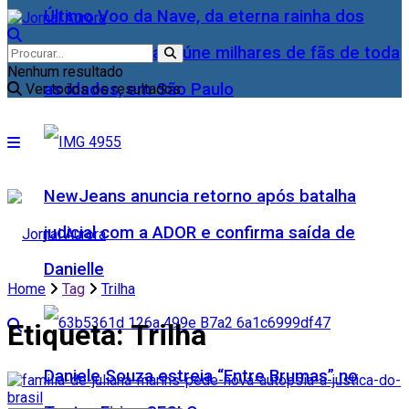
Último Voo da Nave, da eterna rainha dos
Baixinhos, Xuxa reúne milhares de fãs de toda
Nenhum resultado
as idades, em São Paulo
Ver todos os resultados
NewJeans anuncia retorno após batalha
judicial com a ADOR e confirma saída de
Danielle
Home
Tag
Trilha
Etiqueta:
Trilha
Daniele Souza estreia “Entre Brumas” no