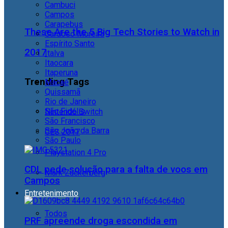
Cambuci
Campos
Carapebus
These Are the 5 Big Tech Stories to Watch in
Cardoso Moreira
Espírito Santo
2017
Italva
Itaocara
Itaperuna
Trending Tags
Macaé
Quissamã
Rio de Janeiro
São Fidélis
Nintendo Switch
São Francisco
São João da Barra
CES 2017
São Paulo
Playstation 4 Pro
CDL pede solução para a falta de voos em
Mark Zuckerberg
Campos
Entretenimento
Todos
PRF apreende droga escondida em