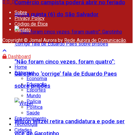
Comércio campista poderá abrir no feriado
Sobre
desta quinta (6) do São Salvador
Privacy Policy
Código de Ética
Contato
Copyright © Jornal Aurora by
Rede Aurora de Comunicação
.
Dashboard
“Não foram cinco vezes, foram quatro”:
Home
Editorias
Garotinho ‘corrige’ fala de Eduardo Paes
Economia
Educação
sobre prisões
Esportes
Mundo
Polícia
Política
Saúde
Entretenimento
Wilson Witzel retira candidatura e pode ser
Tecnologia
Cidades
vice de Garotinho