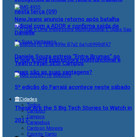
nesta terça (09)
NewJeans anuncia retorno após batalha
judicial com a ADOR e confirma saída de
Danielle
Daniele Souza estreia “Entre Brumas” no
O que é uma impressora multifuncional e
Teatro Firjan SESI Campos
quais são as suas vantagens?
5ª edição do Farraiá acontece neste sábado
Cidades
Todos
These Are the 5 Big Tech Stories to Watch in
Cambuci
Campos
2017
Carapebus
Cardoso Moreira
Espírito Santo