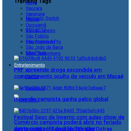
Trending Tags
Italva
Itaocara
Itaperuna
Nintendo Switch
Macaé
Quissamã
CES 2017
Rio de Janeiro
São Fidélis
Playstation 4 Pro
São Francisco
São João da Barra
São Paulo
Mark Zuckerberg
Entretenimento
PRF apreende droga escondida em
compartimento oculto de veículo em Macaé
Todos
Famosos
Inovação campista ganha palco global
Festival Sesc de Inverno com aulas-show de
Comércio campista poderá abrir no feriado
desta quinta (6) do São Salvador
astronomia no Senac de Rio das Ostras