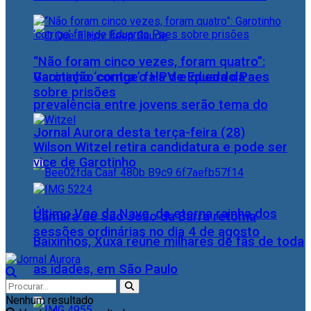
“Não foram cinco vezes, foram quatro”:
Vacinação contra o HPV e queda da
Garotinho ‘corrige’ fala de Eduardo Paes
sobre prisões
prevalência entre jovens serão tema do
Jornal Aurora desta terça-feira (28)
Wilson Witzel retira candidatura e pode ser
vice de Garotinho
Último Voo da Nave, da eterna rainha dos
Câmara de São João da Barra retoma
sessões ordinárias no dia 4 de agosto
Baixinhos, Xuxa reúne milhares de fãs de toda
as idades, em São Paulo
Nenhum resultado