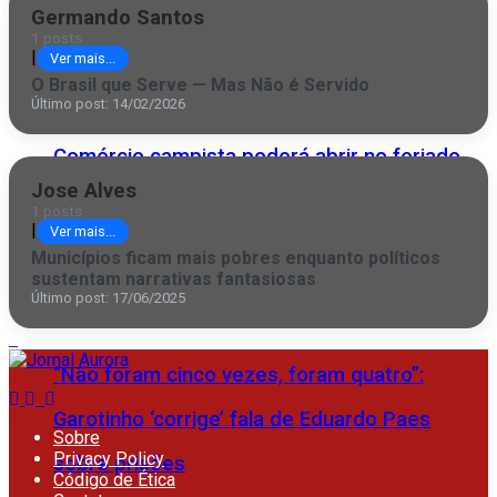
Germando Santos
Inovação campista ganha palco global
1 posts
|
Ver mais...
O Brasil que Serve — Mas Não é Servido
Último post: 14/02/2026
Comércio campista poderá abrir no feriado
Jose Alves
desta quinta (6) do São Salvador
1 posts
|
Ver mais...
Municípios ficam mais pobres enquanto políticos
sustentam narrativas fantasiosas
Último post: 17/06/2025
“Não foram cinco vezes, foram quatro”:
Garotinho ‘corrige’ fala de Eduardo Paes
Sobre
Privacy Policy
sobre prisões
Código de Ética