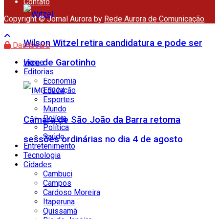
Contato
Copyright © Jornal Aurora by
Rede Aurora de Comunicação
.
Wilson Witzel retira candidatura e pode ser
Dashboard
vice de Garotinho
Home
Editorias
Economia
Educação
Esportes
Mundo
Polícia
Câmara de São João da Barra retoma
Política
Saúde
sessões ordinárias no dia 4 de agosto
Entretenimento
Tecnologia
Cidades
Cambuci
Campos
Cardoso Moreira
Itaperuna
Quissamã