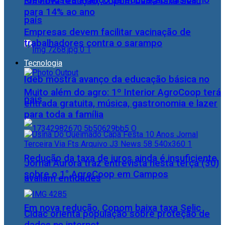
Ideb mostra avanço da educação básica no
Em nova redução, Copom baixa taxa Selic
para 14% ao ano
país
Empresas devem facilitar vacinação de
trabalhadores contra o sarampo
Tecnologia
Ideb mostra avanço da educação básica no
Muito além do agro: 1º Interior AgroCoop terá
país
entrada gratuita, música, gastronomia e lazer
para toda a família
Redução da taxa de juros ainda é insuficiente,
Jornal Aurora traz entrevista nesta terça (30)
sobre o 1° AgroCoop em Campos
avaliam entidades
Em nova redução, Copom baixa taxa Selic
Cidac orienta população sobre proteção de
dados na internet