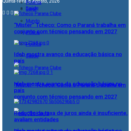
Quinta-feira, 6 Agosto, 2026
Política
Saúde
Geral
Mundo
“Mister” Tcheco: Como o Paraná trabalha em
conjunto com técnico pensando em 2027
Polícia
Política
Ideb mostra avanço da educação básica no
Saúde
país
Ideb mostra avanço da educação básica no
“Mister” Tcheco: Como o Paraná trabalha em
país
conjunto com técnico pensando em 2027
Redução da taxa de juros ainda é insuficiente,
avaliam entidades