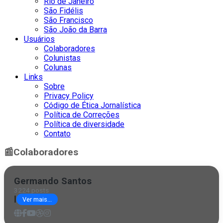
Rio de Janeiro
São Fidélis
São Francisco
São João da Barra
Usuários
Colaboradores
Colunistas
Colunas
Links
Sobre
Privacy Policy
Código de Ética Jornalística
Política de Correções
Política de diversidade
Contato
📰
Colaboradores
Germando Santos
3224 posts
|
Ver mais...