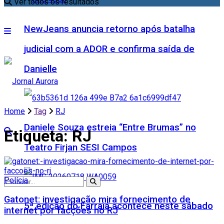
Ver todos os resultados
NewJeans anuncia retorno após batalha
judicial com a ADOR e confirma saída de
Danielle
Home
Tag
RJ
Daniele Souza estreia “Entre Brumas” no
Etiqueta:
RJ
Teatro Firjan SESI Campos
Polícia
Gatonet: investigação mira fornecimento de
5ª edição do Farraiá acontece neste sábado
internet por facções no RJ