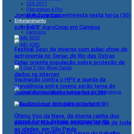
CES 2017
Playstation 4 Pro
Jornal Aurora traz entrevista nesta terça (30)
Mark Zuckerberg
Entretenimento
Todos
sobre o 1° AgroCoop em Campos
Famosos
Festival Sesc de Inverno com aulas-show de
astronomia no Senac de Rio das Ostras
Cidac orienta população sobre proteção de
dados na internet
Vacinação contra o HPV e queda da
prevalência entre jovens serão tema do
Jornal Aurora desta terça-feira (28)
Último Voo da Nave, da eterna rainha dos
Jornal Aurora debate os impactos da
Baixinhos, Xuxa reúne milhares de fãs de toda
as idades, em São Paulo
inteligência artificial no futuro do trabalho