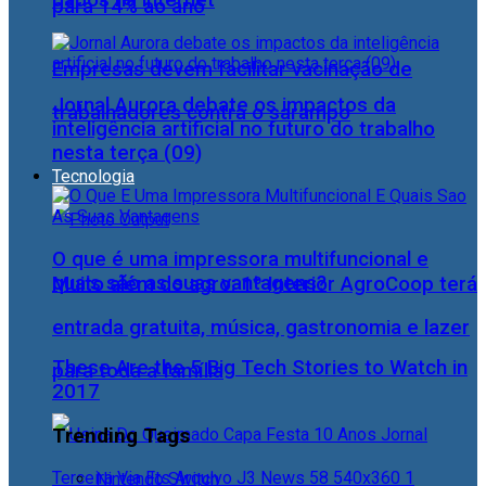
para 14% ao ano
Empresas devem facilitar vacinação de
Jornal Aurora debate os impactos da
trabalhadores contra o sarampo
inteligência artificial no futuro do trabalho
nesta terça (09)
Tecnologia
O que é uma impressora multifuncional e
quais são as suas vantagens?
Muito além do agro: 1º Interior AgroCoop terá
entrada gratuita, música, gastronomia e lazer
These Are the 5 Big Tech Stories to Watch in
para toda a família
2017
Trending Tags
Nintendo Switch