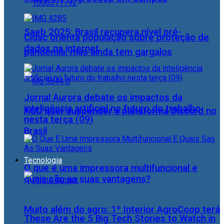
Saeb 2025: Brasil recupera nível pré-
Cidac orienta população sobre proteção de
dados na internet
pandemia, mas ainda tem gargalos
Jornal Aurora debate os impactos da
inteligência artificial no futuro do trabalho
AGU quer suspender a plataforma Discord no
nesta terça (09)
Brasil
Tecnologia
O que é uma impressora multifuncional e
quais são as suas vantagens?
Muito além do agro: 1º Interior AgroCoop terá
These Are the 5 Big Tech Stories to Watch in