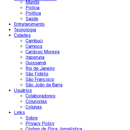
Mundo
Polícia
Política
Saúde
Entretenimento
Tecnologia
Cidades
Cambuci
Campos
Cardoso Moreira
Itaperuna
Quissamã
Rio de Janeiro
São Fidélis
São Francisco
São João da Barra
Usuários
Colaboradores
Colunistas
Colunas
Links
Sobre
Privacy Policy
Código de Ética Jornalística