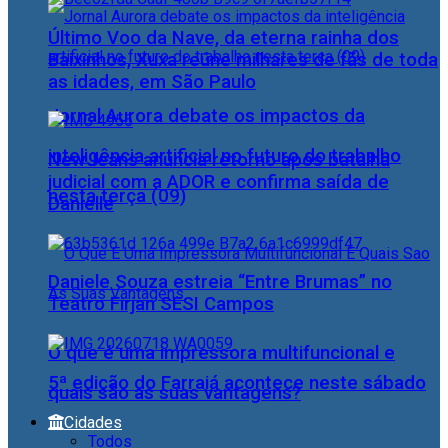
Último Voo da Nave, da eterna rainha dos
Baixinhos, Xuxa reúne milhares de fãs de toda
as idades, em São Paulo
Jornal Aurora debate os impactos da
inteligência artificial no futuro do trabalho
NewJeans anuncia retorno após batalha
judicial com a ADOR e confirma saída de
nesta terça (09)
Danielle
Daniele Souza estreia “Entre Brumas” no
Teatro Firjan SESI Campos
O que é uma impressora multifuncional e
5ª edição do Farraiá acontece neste sábado
quais são as suas vantagens?
Cidades
Todos