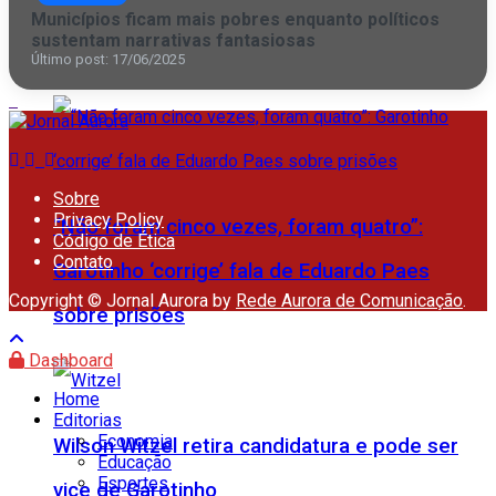
Comércio campista poderá abrir no feriado
Municípios ficam mais pobres enquanto políticos
sustentam narrativas fantasiosas
desta quinta (6) do São Salvador
Último post: 17/06/2025
Sobre
Privacy Policy
“Não foram cinco vezes, foram quatro”:
Código de Ética
Contato
Garotinho ‘corrige’ fala de Eduardo Paes
Copyright © Jornal Aurora by
Rede Aurora de Comunicação
.
sobre prisões
Dashboard
Home
Editorias
Economia
Wilson Witzel retira candidatura e pode ser
Educação
Esportes
vice de Garotinho