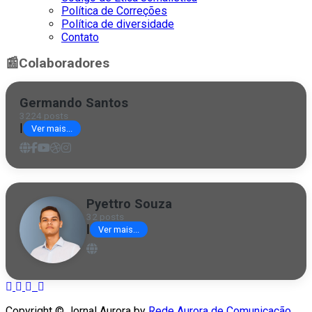
Política de Correções
Política de diversidade
Contato
📰
Colaboradores
Germando Santos
3224 posts
|
Ver mais...
Pyettro Souza
32 posts
|
Ver mais...
Copyright © Jornal Aurora by
Rede Aurora de Comunicação
.