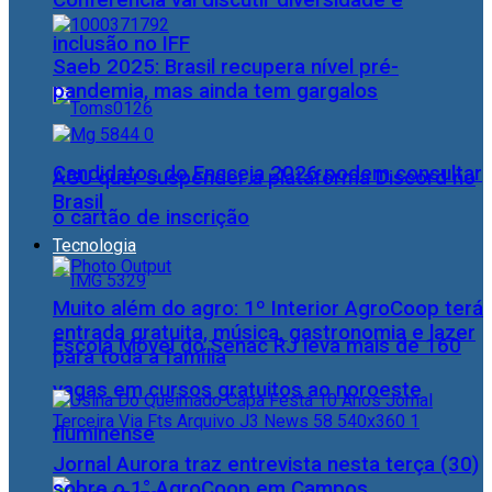
Conferência vai discutir diversidade e
inclusão no IFF
Saeb 2025: Brasil recupera nível pré-
pandemia, mas ainda tem gargalos
Candidatos do Encceja 2026 podem consultar
AGU quer suspender a plataforma Discord no
Brasil
o cartão de inscrição
Tecnologia
Muito além do agro: 1º Interior AgroCoop terá
entrada gratuita, música, gastronomia e lazer
Escola Móvel do Senac RJ leva mais de 160
para toda a família
vagas em cursos gratuitos ao noroeste
fluminense
Jornal Aurora traz entrevista nesta terça (30)
sobre o 1° AgroCoop em Campos