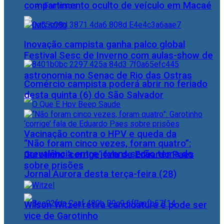
compartimento oculto de veículo em Macaé
Famosos
Inovação campista ganha palco global
Festival Sesc de Inverno com aulas-show de
astronomia no Senac de Rio das Ostras
Comércio campista poderá abrir no feriado
desta quinta (6) do São Salvador
Vacinação contra o HPV e queda da
“Não foram cinco vezes, foram quatro”:
prevalência entre jovens serão tema do
Garotinho ‘corrige’ fala de Eduardo Paes
sobre prisões
Jornal Aurora desta terça-feira (28)
Wilson Witzel retira candidatura e pode ser
vice de Garotinho