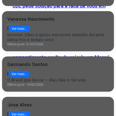
CDL pede solução para a falta de voos em
Campos
Vanessa Nascimento
4 posts
|
Ver mais...
Inverno: Cães e gatos merecem atenção durante
clima frio e tempo seco
Último post: 31/07/2026
PRF apreende droga escondida em
compartimento oculto de veículo em Macaé
Germando Santos
1 posts
|
Ver mais...
O Brasil que Serve — Mas Não é Servido
Último post: 14/02/2026
Inovação campista ganha palco global
Jose Alves
1 posts
|
Ver mais...