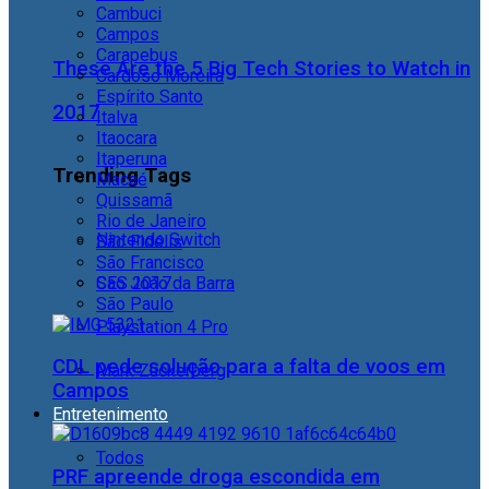
Cambuci
Campos
Carapebus
These Are the 5 Big Tech Stories to Watch in
Cardoso Moreira
Espírito Santo
2017
Italva
Itaocara
Itaperuna
Trending Tags
Macaé
Quissamã
Rio de Janeiro
Nintendo Switch
São Fidélis
São Francisco
São João da Barra
CES 2017
São Paulo
Playstation 4 Pro
CDL pede solução para a falta de voos em
Mark Zuckerberg
Campos
Entretenimento
Todos
PRF apreende droga escondida em