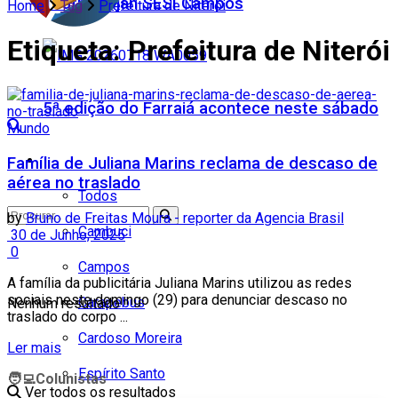
Teatro Firjan SESI Campos
Home
Tag
Prefeitura de Niterói
Etiqueta:
Prefeitura de Niterói
5ª edição do Farraiá acontece neste sábado
Mundo
Cidades
Família de Juliana Marins reclama de descaso de
aérea no traslado
Todos
by
Bruno de Freitas Moura - reporter da Agencia Brasil
Cambuci
30 de Junho, 2025
0
Campos
A família da publicitária Juliana Marins utilizou as redes
sociais neste domingo (29) para denunciar descaso no
Carapebus
Nenhum resultado
traslado do corpo ...
Cardoso Moreira
Ler mais
Espírito Santo
🧑‍💻
Colunistas
Ver todos os resultados