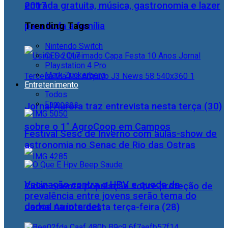
2017
entrada gratuita, música, gastronomia e lazer
Trending Tags
para toda a família
Nintendo Switch
CES 2017
Playstation 4 Pro
Mark Zuckerberg
Entretenimento
Todos
Famosos
Jornal Aurora traz entrevista nesta terça (30)
sobre o 1° AgroCoop em Campos
Festival Sesc de Inverno com aulas-show de
astronomia no Senac de Rio das Ostras
Vacinação contra o HPV e queda da
Cidac orienta população sobre proteção de
prevalência entre jovens serão tema do
dados na internet
Jornal Aurora desta terça-feira (28)