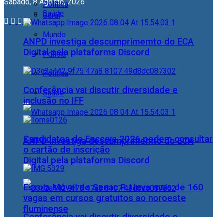
Sábado, 8 Agosto, 2026
Política
Saúde
Geral
Mundo
ANPD investiga descumprimemto do ECA
Digital pela plataforma Discord
Polícia
Política
Conferência vai discutir diversidade e
Saúde
inclusão no IFF
Candidatos do Encceja 2026 podem consultar
ANPD investiga descumprimemto do ECA
o cartão de inscrição
Digital pela plataforma Discord
Escola Móvel do Senac RJ leva mais de 160
vagas em cursos gratuitos ao noroeste
fluminense