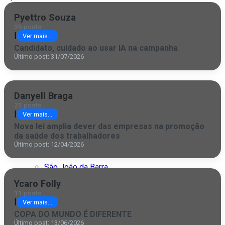
Italva
Pyettro Souza
Itaocara
25 posts
|
Ver mais...
Itaperuna
Candidato, cuidado ao usar IA na campanha
Último post: 31/07/2026
Macaé
Quissamã
Danyell Braga
23 posts
Rio de Janeiro
|
Ver mais...
Nova lei amplia dever das empresas na promoção
São Fidélis
da saúde dos trabalhadores
Último post: 12/04/2026
São Francisco
São João da Barra
Ycaro Folly
São Paulo
11 posts
|
Ver mais...
COPA DO MUNDO É DIFERENTE
Último post: 13/06/2026