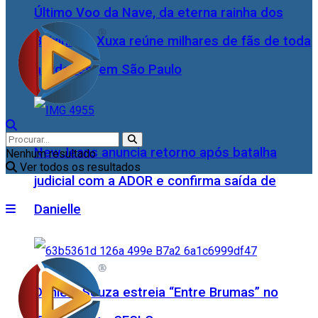
Último Voo da Nave, da eterna rainha dos
Baixinhos, Xuxa reúne milhares de fãs de toda
as idades, em São Paulo
NewJeans anuncia retorno após batalha
Nenhum resultado
Ver todos os resultados
judicial com a ADOR e confirma saída de
Danielle
Daniele Souza estreia “Entre Brumas” no