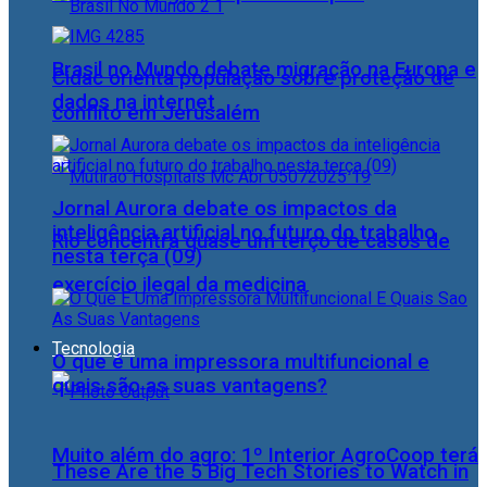
Brasil no Mundo debate migração na Europa e
Cidac orienta população sobre proteção de
dados na internet
conflito em Jerusalém
Jornal Aurora debate os impactos da
inteligência artificial no futuro do trabalho
Rio concentra quase um terço de casos de
nesta terça (09)
exercício ilegal da medicina
Tecnologia
O que é uma impressora multifuncional e
quais são as suas vantagens?
Muito além do agro: 1º Interior AgroCoop terá
These Are the 5 Big Tech Stories to Watch in