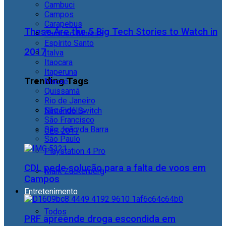
Cambuci
Campos
Carapebus
These Are the 5 Big Tech Stories to Watch in
Cardoso Moreira
Espírito Santo
2017
Italva
Itaocara
Itaperuna
Trending Tags
Macaé
Quissamã
Rio de Janeiro
São Fidélis
Nintendo Switch
São Francisco
São João da Barra
CES 2017
São Paulo
Playstation 4 Pro
CDL pede solução para a falta de voos em
Mark Zuckerberg
Campos
Entretenimento
Todos
PRF apreende droga escondida em