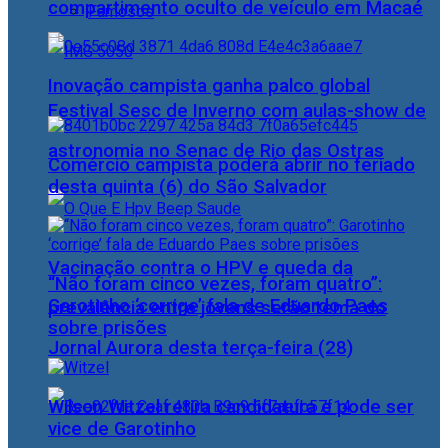
compartimento oculto de veículo em Macaé
Famosos
Inovação campista ganha palco global
Festival Sesc de Inverno com aulas-show de
astronomia no Senac de Rio das Ostras
Comércio campista poderá abrir no feriado
desta quinta (6) do São Salvador
Vacinação contra o HPV e queda da
“Não foram cinco vezes, foram quatro”:
Garotinho ‘corrige’ fala de Eduardo Paes
prevalência entre jovens serão tema do
sobre prisões
Jornal Aurora desta terça-feira (28)
Wilson Witzel retira candidatura e pode ser
vice de Garotinho