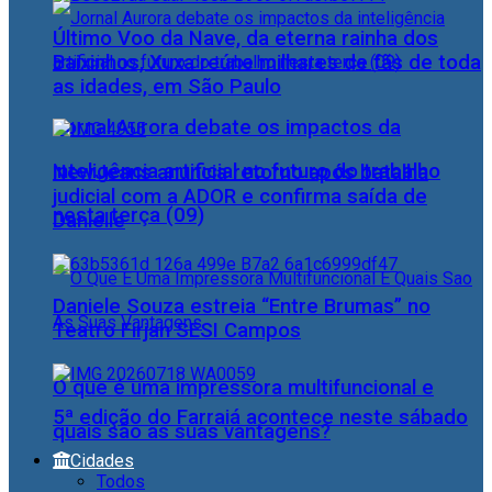
Último Voo da Nave, da eterna rainha dos
Baixinhos, Xuxa reúne milhares de fãs de toda
as idades, em São Paulo
Jornal Aurora debate os impactos da
inteligência artificial no futuro do trabalho
NewJeans anuncia retorno após batalha
judicial com a ADOR e confirma saída de
nesta terça (09)
Danielle
Daniele Souza estreia “Entre Brumas” no
Teatro Firjan SESI Campos
O que é uma impressora multifuncional e
5ª edição do Farraiá acontece neste sábado
quais são as suas vantagens?
Cidades
Todos