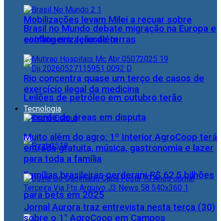
Mobilizações levam Milei a recuar sobre
Brasil no Mundo debate migração na Europa e
estrangeirização de terras
conflito em Jerusalém
Rio concentra quase um terço de casos de
exercício ilegal da medicina
Leilões de petróleo em outubro terão
Tecnologia
recorde de áreas em disputa
Muito além do agro: 1º Interior AgroCoop terá
entrada gratuita, música, gastronomia e lazer
para toda a família
Famílias brasileiras perderam R$ 62,5 bilhões
para bets em 2025
Jornal Aurora traz entrevista nesta terça (30)
sobre o 1° AgroCoop em Campos