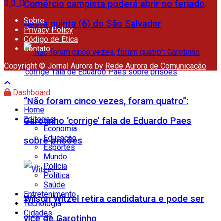
Comércio campista poderá abrir no feriado
Sobre
desta quinta (6) do São Salvador
Privacy Policy
Código de Ética
Contato
Copyright © Jornal Aurora by
Rede Aurora de Comunicação
.
Dashboard
“Não foram cinco vezes, foram quatro”:
Home
Editorias
Garotinho ‘corrige’ fala de Eduardo Paes
Economia
Educação
sobre prisões
Esportes
Mundo
Polícia
Política
Saúde
Entretenimento
Wilson Witzel retira candidatura e pode ser
Tecnologia
Cidades
vice de Garotinho