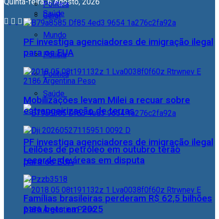
Quinta-feira, 6 Agosto, 2026
Política
Saúde
Geral
Mundo
PF investiga agenciadores de imigração ilegal
para os EUA
Polícia
Política
Saúde
Mobilizações levam Milei a recuar sobre
estrangeirização de terras
PF investiga agenciadores de imigração ilegal
Leilões de petróleo em outubro terão
recorde de áreas em disputa
para os EUA
Famílias brasileiras perderam R$ 62,5 bilhões
para bets em 2025