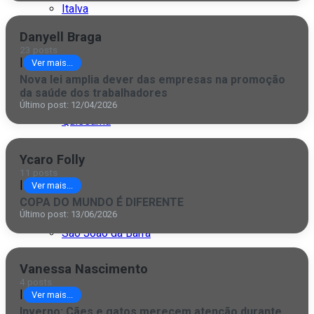
Italva
Danyell Braga
Itaocara
23 posts
|
Ver mais...
Itaperuna
Nova lei amplia dever das empresas na promoção
da saúde dos trabalhadores
Macaé
Último post: 12/04/2026
Quissamã
Rio de Janeiro
Ycaro Folly
11 posts
São Fidélis
|
Ver mais...
COPA DO MUNDO É DIFERENTE
São Francisco
Último post: 13/06/2026
São João da Barra
São Paulo
Vanessa Nascimento
4 posts
|
Ver mais...
Inverno: Cães e gatos merecem atenção durante