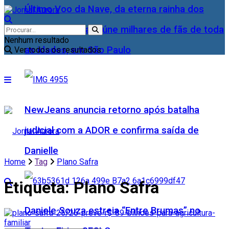
Último Voo da Nave, da eterna rainha dos
Baixinhos, Xuxa reúne milhares de fãs de toda
Nenhum resultado
as idades, em São Paulo
Ver todos os resultados
NewJeans anuncia retorno após batalha
judicial com a ADOR e confirma saída de
Danielle
Home
Tag
Plano Safra
Etiqueta:
Plano Safra
Daniele Souza estreia “Entre Brumas” no