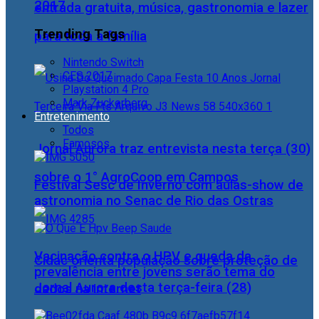
2017
entrada gratuita, música, gastronomia e lazer
Trending Tags
para toda a família
Nintendo Switch
CES 2017
Playstation 4 Pro
Mark Zuckerberg
Entretenimento
Todos
Famosos
Jornal Aurora traz entrevista nesta terça (30)
sobre o 1° AgroCoop em Campos
Festival Sesc de Inverno com aulas-show de
astronomia no Senac de Rio das Ostras
Vacinação contra o HPV e queda da
Cidac orienta população sobre proteção de
prevalência entre jovens serão tema do
Jornal Aurora desta terça-feira (28)
dados na internet