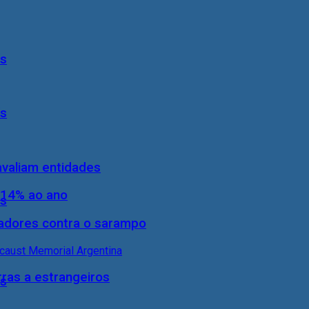
ís
ís
 avaliam entidades
 14% ao ano
ís
hadores contra o sarampo
rras a estrangeiros
ís