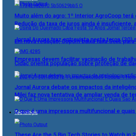
Muito além do agro: 1º Interior AgroCoop terá 
Redução da taxa de juros ainda é insuficiente,
Jornal Aurora traz entrevista nesta terça (3
Em nova redução, Copom baixa taxa Selic para
Empresas devem facilitar vacinação de trabal
Cidac orienta população sobre proteção de da
Jornal Aurora debate os impactos da inteligênci
Milei faz nova tentativa de ampliar venda de te
O que é uma impressora multifuncional e quai
Tecnologia
These Are the 5 Big Tech Stories to Watch in 