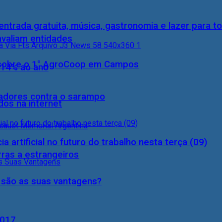
entrada gratuita, música, gastronomia e lazer para to
 avaliam entidades
0) sobre o 1° AgroCoop em Campos
 14% ao ano
hadores contra o sarampo
dos na internet
a artificial no futuro do trabalho nesta terça (09)
rras a estrangeiros
s são as suas vantagens?
2017