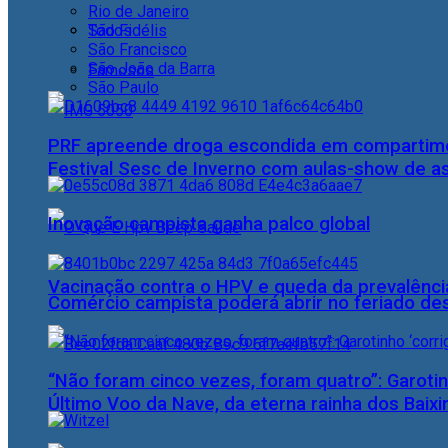
Rio de Janeiro
Todos
São Fidélis
São Francisco
São João da Barra
Famosos
São Paulo
PRF apreende droga escondida em compartime
Festival Sesc de Inverno com aulas-show de a
Inovação campista ganha palco global
Vacinação contra o HPV e queda da prevalência
Comércio campista poderá abrir no feriado des
“Não foram cinco vezes, foram quatro”: Garotin
Último Voo da Nave, da eterna rainha dos Baix