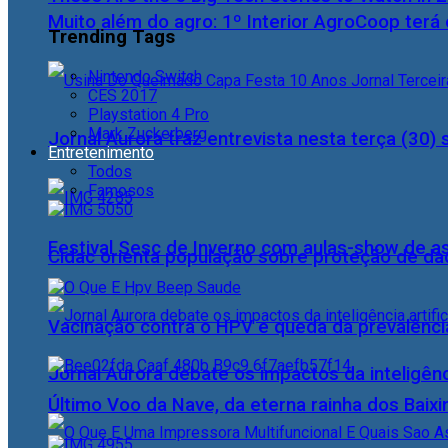
Muito além do agro: 1º Interior AgroCoop terá 
Trending Tags
Nintendo Switch
CES 2017
Playstation 4 Pro
Mark Zuckerberg
Jornal Aurora traz entrevista nesta terça (3
Entretenimento
Todos
Famosos
Festival Sesc de Inverno com aulas-show de a
Cidac orienta população sobre proteção de da
Vacinação contra o HPV e queda da prevalência
Jornal Aurora debate os impactos da inteligênci
Último Voo da Nave, da eterna rainha dos Baix