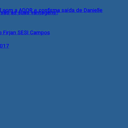
l com a ADOR e confirma saída de Danielle
s são as suas vantagens?
o Firjan SESI Campos
2017