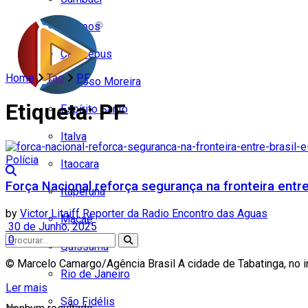
Campos
Carapebus
Home
Tag
PF
Cardoso Moreira
Etiqueta:
PF
Espírito Santo
Italva
Polícia
Itaocara
Força Nacional reforça segurança na fronteira entre
Itaperuna
by
Victor Litaiff Reporter da Radio Encontro das Aguas
Macaé
30 de Junho, 2025
0
Quissamã
© Marcelo Camargo/Agência Brasil A cidade de Tabatinga, no int
Rio de Janeiro
Ler mais
São Fidélis