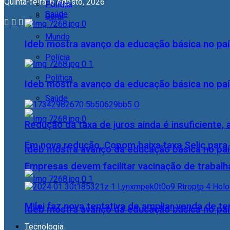
Quinta-feira, 6 Agosto, 2026
Política
Saúde
Geral
Mundo
Ideb mostra avanço da educação básica no pa
Polícia
Política
Ideb mostra avanço da educação básica no pa
Saúde
Redução da taxa de juros ainda é insuficiente,
Em nova redução, Copom baixa taxa Selic para
Ideb mostra avanço da educação básica no pa
Empresas devem facilitar vacinação de trabal
Milei faz nova tentativa de ampliar venda de te
Ideb mostra avanço da educação básica no pa
Tecnologia