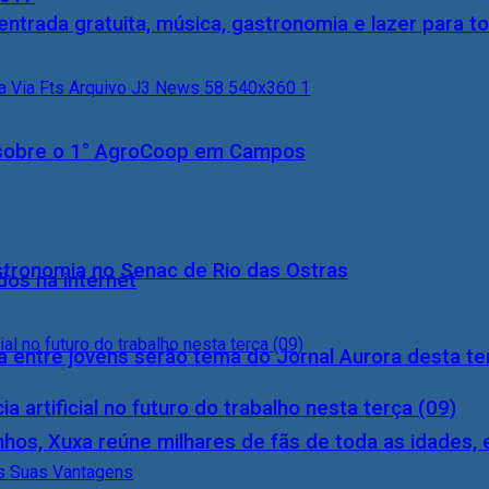
entrada gratuita, música, gastronomia e lazer para to
0) sobre o 1° AgroCoop em Campos
stronomia no Senac de Rio das Ostras
dos na internet
 entre jovens serão tema do Jornal Aurora desta ter
a artificial no futuro do trabalho nesta terça (09)
inhos, Xuxa reúne milhares de fãs de toda as idades,