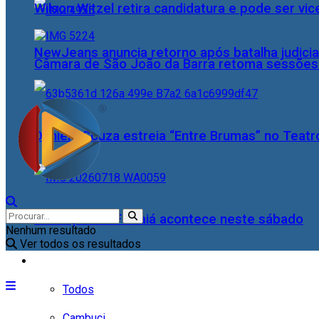
Wilson Witzel retira candidatura e pode ser vic
NewJeans anuncia retorno após batalha judicia
Câmara de São João da Barra retoma sessões o
Daniele Souza estreia “Entre Brumas” no Teatr
5ª edição do Farraiá acontece neste sábado
Nenhum resultado
Ver todos os resultados
Cidades
Todos
Cambuci