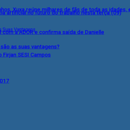
inhos, Xuxa reúne milhares de fãs de toda as idades,
a artificial no futuro do trabalho nesta terça (09)
l com a ADOR e confirma saída de Danielle
s são as suas vantagens?
o Firjan SESI Campos
2017