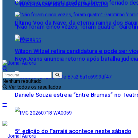
Comércio campista poderá abrir no feriado des
Último Voo da Nave, da eterna rainha dos Baix
“Não foram cinco vezes, foram quatro”: Garotin
Wilson Witzel retira candidatura e pode ser vic
NewJeans anuncia retorno após batalha judicia
Nenhum resultado
Ver todos os resultados
Daniele Souza estreia “Entre Brumas” no Teatr
5ª edição do Farraiá acontece neste sábado