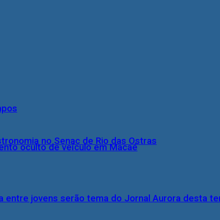
mpos
stronomia no Senac de Rio das Ostras
nto oculto de veículo em Macaé
 entre jovens serão tema do Jornal Aurora desta ter