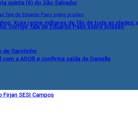
ta quinta (6) do São Salvador
inhos, Xuxa reúne milhares de fãs de toda as idades,
ho ‘corrige’ fala de Eduardo Paes sobre prisões
e de Garotinho
l com a ADOR e confirma saída de Danielle
o Firjan SESI Campos