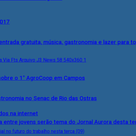
2017
entrada gratuita, música, gastronomia e lazer para to
0) sobre o 1° AgroCoop em Campos
stronomia no Senac de Rio das Ostras
dos na internet
 entre jovens serão tema do Jornal Aurora desta ter