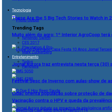
Tecnologia
These Are the 5 Big Tech Stories to Watch in 
Trending Tags
Muito além do agro: 1º Interior AgroCoop terá 
Nintendo Switch
CES 2017
Playstation 4 Pro
Mark Zuckerberg
Entretenimento
Todos
Jornal Aurora traz entrevista nesta terça (3
Famosos
Festival Sesc de Inverno com aulas-show de a
Cidac orienta população sobre proteção de da
Vacinação contra o HPV e queda da prevalência