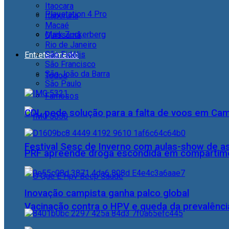
Itaocara
Playstation 4 Pro
Itaperuna
Macaé
Mark Zuckerberg
Quissamã
Rio de Janeiro
São Fidélis
Entretenimento
São Francisco
São João da Barra
Todos
São Paulo
Famosos
CDL pede solução para a falta de voos em Ca
Festival Sesc de Inverno com aulas-show de a
PRF apreende droga escondida em compartime
Inovação campista ganha palco global
Vacinação contra o HPV e queda da prevalência