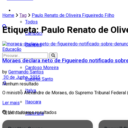
Cidades
Home
Tag
Paulo Renato de Oliveira Figueiredo Filho
Todos
Etiqueta:
Paulo Renato de Olive
Cambuci
Campos
Educação
Carapebus
Moraes declara neto de Figueiredo notificado sobr
Cardoso Moreira
by
Germando Santos
30 de Junho, 2025
Espírito Santo
0
Nenhum resultado
Italva
O ministro Alexandre de Moraes, do Supremo Tribunal Federal (S
Itaocara
Ler mais
Ver todos os resultados
🧑‍💻
Colunistas
Itaperuna
Macaé