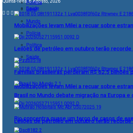
Quinta-feira, 6 Agosto, 2026
Política
Saúde
Geral
Mundo
Mobilizações levam Milei a recuar sobre estran
Polícia
Política
Leilões de petróleo em outubro terão recorde
Saúde
Famílias brasileiras perderam R$ 62,5 bilhões
Mobilizações levam Milei a recuar sobre estran
Brasil no Mundo debate migração na Europa e 
Rio concentra quase um terço de casos de exer
Leilões de petróleo em outubro terão recorde