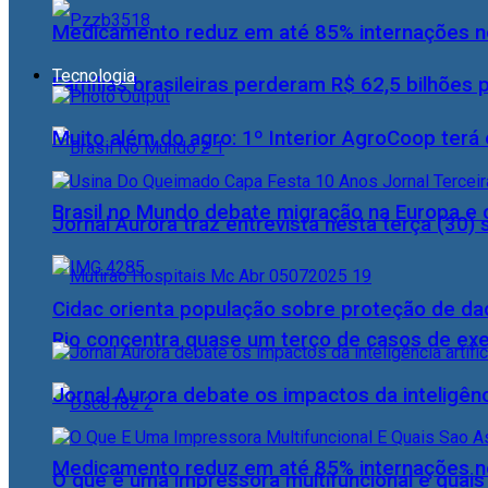
Medicamento reduz em até 85% internações no
Tecnologia
Famílias brasileiras perderam R$ 62,5 bilhões
Muito além do agro: 1º Interior AgroCoop terá 
Brasil no Mundo debate migração na Europa e 
Jornal Aurora traz entrevista nesta terça (3
Cidac orienta população sobre proteção de da
Rio concentra quase um terço de casos de exer
Jornal Aurora debate os impactos da inteligênci
Medicamento reduz em até 85% internações no
O que é uma impressora multifuncional e quai