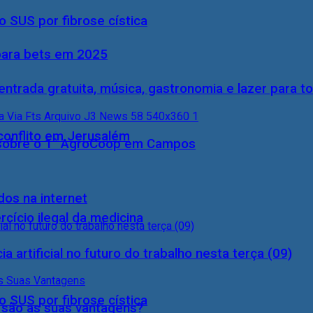
 SUS por fibrose cística
 para bets em 2025
entrada gratuita, música, gastronomia e lazer para to
conflito em Jerusalém
0) sobre o 1° AgroCoop em Campos
dos na internet
cício ilegal da medicina
a artificial no futuro do trabalho nesta terça (09)
 SUS por fibrose cística
s são as suas vantagens?