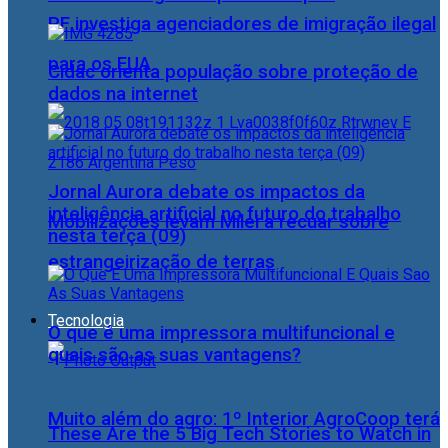
PF investiga agenciadores de imigração ilegal
para os EUA
Cidac orienta população sobre proteção de
dados na internet
Jornal Aurora debate os impactos da
inteligência artificial no futuro do trabalho
Mobilizações levam Milei a recuar sobre
nesta terça (09)
estrangeirização de terras
Tecnologia
O que é uma impressora multifuncional e
quais são as suas vantagens?
Muito além do agro: 1º Interior AgroCoop terá
These Are the 5 Big Tech Stories to Watch in