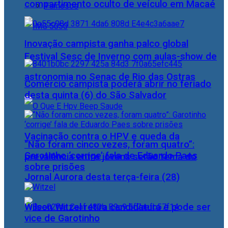
compartimento oculto de veículo em Macaé
Famosos
Inovação campista ganha palco global
Festival Sesc de Inverno com aulas-show de
astronomia no Senac de Rio das Ostras
Comércio campista poderá abrir no feriado
desta quinta (6) do São Salvador
Vacinação contra o HPV e queda da
“Não foram cinco vezes, foram quatro”:
Garotinho ‘corrige’ fala de Eduardo Paes
prevalência entre jovens serão tema do
sobre prisões
Jornal Aurora desta terça-feira (28)
Wilson Witzel retira candidatura e pode ser
vice de Garotinho