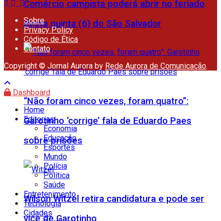
Comércio campista poderá abrir no feriado
Sobre
desta quinta (6) do São Salvador
Privacy Policy
Código de Ética
Contato
Copyright © Jornal Aurora by
Rede Aurora de Comunicação
.
Dashboard
“Não foram cinco vezes, foram quatro”:
Home
Editorias
Garotinho ‘corrige’ fala de Eduardo Paes
Economia
Educação
sobre prisões
Esportes
Mundo
Polícia
Política
Saúde
Entretenimento
Wilson Witzel retira candidatura e pode ser
Tecnologia
Cidades
vice de Garotinho