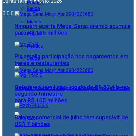
Quinta-feira, 6 Agosto, 2026
Política
Saúde
Geral
Mundo
Ninguém acerta Mega-Sena; prêmio acumula
para R$ 165 milhões
Polícia
Política
Pix amplia participação nos pagamentos em
Saúde
bares e restaurantes
Petrobras tem lucro líquido de R$ 52,4 bi no
Ninguém acerta Mega-Sena; prêmio acumula
segundo trimestre
para R$ 165 milhões
Balança comercial de julho tem superávit de
US$ 7 bilhões