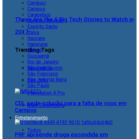
Cambuci
Campos
Carapebus
These Are the 5 Big Tech Stories to Watch in
Cardoso Moreira
Espírito Santo
2017
Italva
Itaocara
Itaperuna
Trending Tags
Macaé
Quissamã
Rio de Janeiro
São Fidélis
Nintendo Switch
São Francisco
São João da Barra
CES 2017
São Paulo
Playstation 4 Pro
CDL pede solução para a falta de voos em
Mark Zuckerberg
Campos
Entretenimento
Todos
PRF apreende droga escondida em