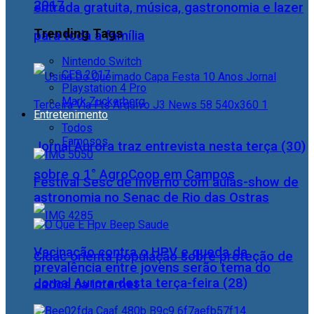
2017
entrada gratuita, música, gastronomia e lazer
Trending Tags
para toda a família
Nintendo Switch
CES 2017
Playstation 4 Pro
Mark Zuckerberg
Entretenimento
Todos
Famosos
Jornal Aurora traz entrevista nesta terça (30)
sobre o 1° AgroCoop em Campos
Festival Sesc de Inverno com aulas-show de
astronomia no Senac de Rio das Ostras
Vacinação contra o HPV e queda da
Cidac orienta população sobre proteção de
prevalência entre jovens serão tema do
Jornal Aurora desta terça-feira (28)
dados na internet