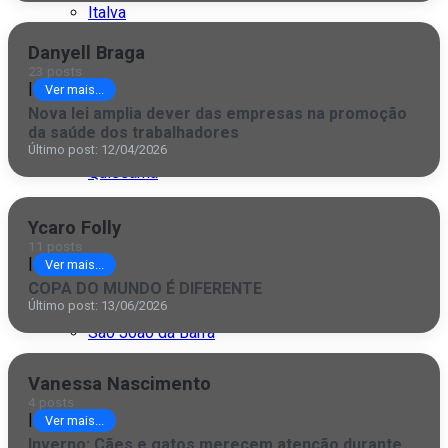
Italva
Danyell Braga
Itaocara
23 posts
|
Ver mais...
Itaperuna
Nova lei amplia dever das empresas na promoção
da saúde dos trabalhadores
Macaé
Último post: 12/04/2026
Quissamã
Rio de Janeiro
Ycaro Folly
11 posts
São Fidélis
|
Ver mais...
COPA DO MUNDO É DIFERENTE
São Francisco
Último post: 13/06/2026
São João da Barra
São Paulo
Vanessa Nascimento
4 posts
|
Ver mais...
Inverno: Cães e gatos merecem atenção durante