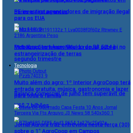
Pix amplia participação nos pagamentos em
PF investiga agenciadores de imigração ilegal
bares e restaurantes
para os EUA
Petrobras tem lucro líquido de R$ 52,4 bi no
Mobilizações levam Milei a recuar sobre
estrangeirização de terras
segundo trimestre
Tecnologia
Muito além do agro: 1º Interior AgroCoop terá
entrada gratuita, música, gastronomia e lazer
Balança comercial de julho tem superávit de
para toda a família
US$ 7 bilhões
Jornal Aurora traz entrevista nesta terça (30)
sobre o 1° AgroCoop em Campos