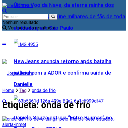
Último Voo da Nave, da eterna rainha dos
Baixinhos, Xuxa reúne milhares de fãs de toda
Nenhum resultado
as idades, em São Paulo
Ver todos os resultados
NewJeans anuncia retorno após batalha
judicial com a ADOR e confirma saída de
Danielle
Home
Tag
onda de frio
Etiqueta:
onda de frio
Daniele Souza estreia “Entre Brumas” no