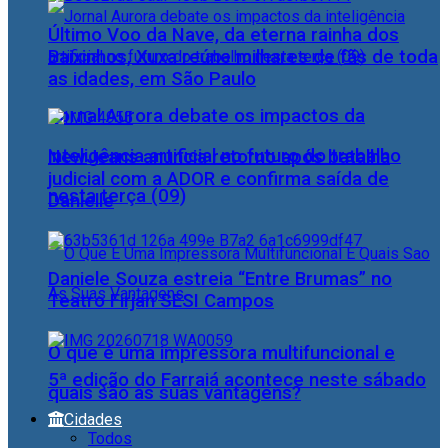
Último Voo da Nave, da eterna rainha dos
Baixinhos, Xuxa reúne milhares de fãs de toda
as idades, em São Paulo
Jornal Aurora debate os impactos da
inteligência artificial no futuro do trabalho
NewJeans anuncia retorno após batalha
judicial com a ADOR e confirma saída de
nesta terça (09)
Danielle
Daniele Souza estreia “Entre Brumas” no
Teatro Firjan SESI Campos
O que é uma impressora multifuncional e
5ª edição do Farraiá acontece neste sábado
quais são as suas vantagens?
Cidades
Todos