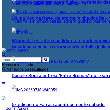
Comércio campista poderá abrir no feriado des
Último Voo da Nave, da eterna rainha dos Baix
“Não foram cinco vezes, foram quatro”: Garotin
Wilson Witzel retira candidatura e pode ser vic
NewJeans anuncia retorno após batalha judicia
Nenhum resultado
Ver todos os resultados
Daniele Souza estreia “Entre Brumas” no Teatr
5ª edição do Farraiá acontece neste sábado