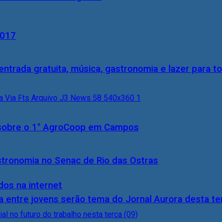
2017
entrada gratuita, música, gastronomia e lazer para to
0) sobre o 1° AgroCoop em Campos
stronomia no Senac de Rio das Ostras
dos na internet
 entre jovens serão tema do Jornal Aurora desta ter