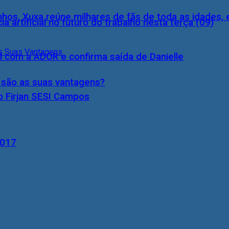
inhos, Xuxa reúne milhares de fãs de toda as idades,
a artificial no futuro do trabalho nesta terça (09)
l com a ADOR e confirma saída de Danielle
s são as suas vantagens?
o Firjan SESI Campos
2017