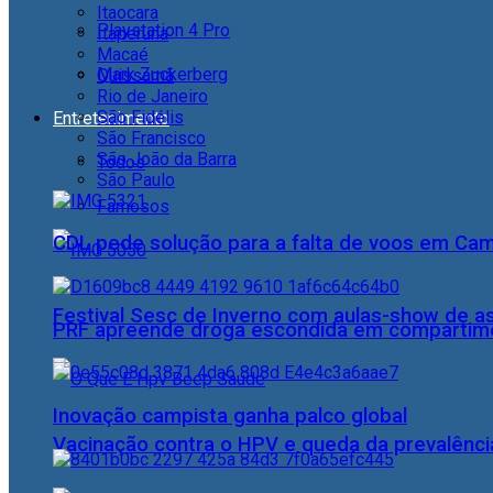
Itaocara
Playstation 4 Pro
Itaperuna
Macaé
Mark Zuckerberg
Quissamã
Rio de Janeiro
São Fidélis
Entretenimento
São Francisco
São João da Barra
Todos
São Paulo
Famosos
CDL pede solução para a falta de voos em Ca
Festival Sesc de Inverno com aulas-show de a
PRF apreende droga escondida em compartime
Inovação campista ganha palco global
Vacinação contra o HPV e queda da prevalência