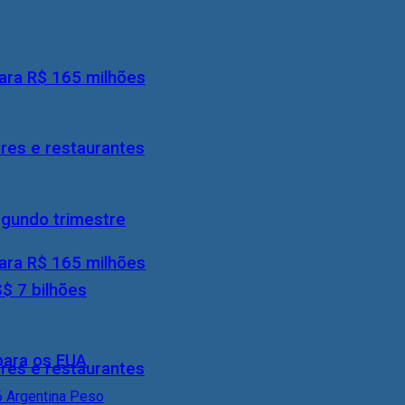
ara R$ 165 milhões
res e restaurantes
egundo trimestre
ara R$ 165 milhões
S$ 7 bilhões
 para os EUA
res e restaurantes