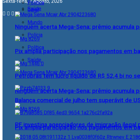
Sexta-feira, 7 Agosto, 2026
Política
Saúde
Geral
Mundo
Ninguém acerta Mega-Sena; prêmio acumula p
Polícia
Política
Pix amplia participação nos pagamentos em ba
Saúde
Petrobras tem lucro líquido de R$ 52,4 bi no s
Ninguém acerta Mega-Sena; prêmio acumula p
Balança comercial de julho tem superávit de U
PF investiga agenciadores de imigração ilegal
Pix amplia participação nos pagamentos em ba