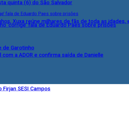
ta quinta (6) do São Salvador
inhos, Xuxa reúne milhares de fãs de toda as idades,
ho ‘corrige’ fala de Eduardo Paes sobre prisões
e de Garotinho
l com a ADOR e confirma saída de Danielle
o Firjan SESI Campos