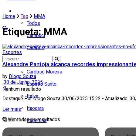
Cidades
Home
Tag
MMA
Todos
Etiqueta:
MMA
Cambuci
Campos
Esportes
Carapebus
Alexandre Pantoja alcança recordes impressionant
Cardoso Moreira
by
Diogo Souza
30 de Junho, 2025
Espírito Santo
0
Nenhum resultado
Italva
Destaque Por Diogo Souza 30/06/2025 15:22 - Atualizado: 30/0
Itaocara
Ler mais
Ver todos os resultados
🧑‍💻
Colunistas
Itaperuna
Macaé