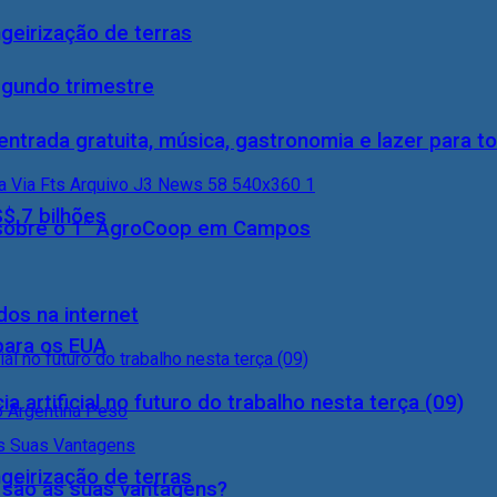
geirização de terras
egundo trimestre
entrada gratuita, música, gastronomia e lazer para to
S$ 7 bilhões
0) sobre o 1° AgroCoop em Campos
dos na internet
 para os EUA
a artificial no futuro do trabalho nesta terça (09)
geirização de terras
s são as suas vantagens?