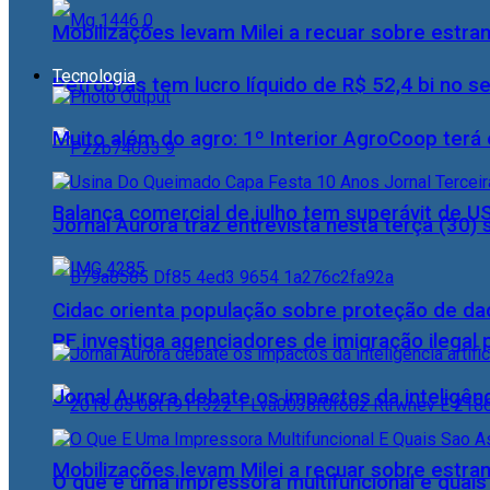
Mobilizações levam Milei a recuar sobre estran
Tecnologia
Petrobras tem lucro líquido de R$ 52,4 bi no s
Muito além do agro: 1º Interior AgroCoop terá 
Balança comercial de julho tem superávit de U
Jornal Aurora traz entrevista nesta terça (3
Cidac orienta população sobre proteção de da
PF investiga agenciadores de imigração ilegal
Jornal Aurora debate os impactos da inteligênci
Mobilizações levam Milei a recuar sobre estran
O que é uma impressora multifuncional e quai