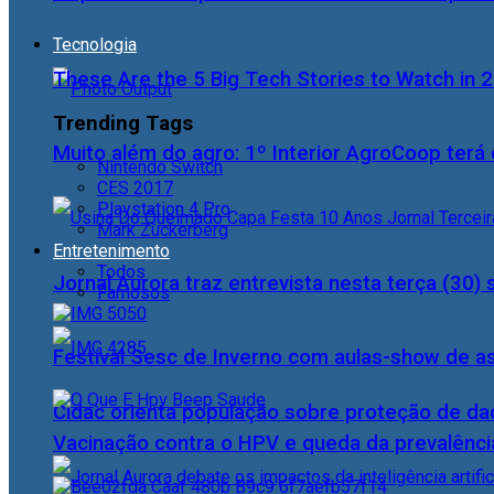
Tecnologia
These Are the 5 Big Tech Stories to Watch in 
Trending Tags
Muito além do agro: 1º Interior AgroCoop terá 
Nintendo Switch
CES 2017
Playstation 4 Pro
Mark Zuckerberg
Entretenimento
Todos
Jornal Aurora traz entrevista nesta terça (3
Famosos
Festival Sesc de Inverno com aulas-show de a
Cidac orienta população sobre proteção de da
Vacinação contra o HPV e queda da prevalência