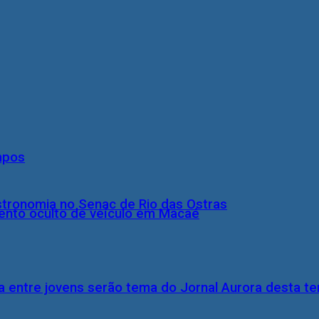
mpos
stronomia no Senac de Rio das Ostras
nto oculto de veículo em Macaé
 entre jovens serão tema do Jornal Aurora desta ter