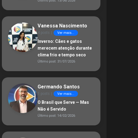
Último post: 13/06/2026
Vanessa Nascimento
4 posts
|
Ver mais...
Inverno: Cães e gatos
merecem atenção durante
clima frio e tempo seco
Último post: 31/07/2026
Germando Santos
1 posts
|
Ver mais...
O Brasil que Serve — Mas
Não é Servido
Último post: 14/02/2026