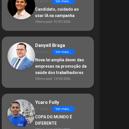
25 posts
|
Ver mais...
Candidato, cuidado ao
usar IA na campanha
Último post: 31/07/2026
Danyell Braga
23 posts
|
Ver mais...
Nova lei amplia dever das
empresas na promoção da
saúde dos trabalhadores
Último post: 12/04/2026
Ycaro Folly
11 posts
|
Ver mais...
COPA DO MUNDO É
DIFERENTE