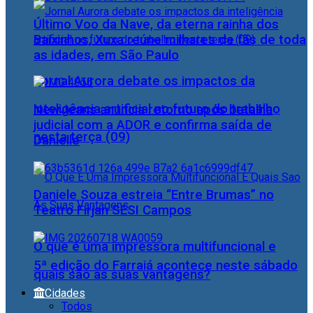
Último Voo da Nave, da eterna rainha dos
Baixinhos, Xuxa reúne milhares de fãs de toda
as idades, em São Paulo
Jornal Aurora debate os impactos da
inteligência artificial no futuro do trabalho
NewJeans anuncia retorno após batalha
judicial com a ADOR e confirma saída de
nesta terça (09)
Danielle
Daniele Souza estreia “Entre Brumas” no
Teatro Firjan SESI Campos
O que é uma impressora multifuncional e
5ª edição do Farraiá acontece neste sábado
quais são as suas vantagens?
Cidades
Todos