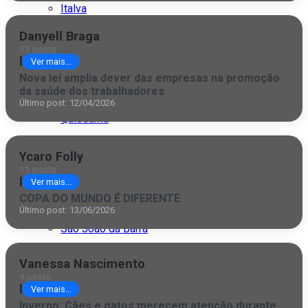
Italva
Danyell Braga
Itaocara
23 posts
|
Ver mais...
Itaperuna
Nova lei amplia dever das empresas na promoção
da saúde dos trabalhadores
Macaé
Último post: 12/04/2026
Quissamã
Rio de Janeiro
Ycaro Folly
11 posts
São Fidélis
|
Ver mais...
COPA DO MUNDO É DIFERENTE
São Francisco
Último post: 13/06/2026
São João da Barra
São Paulo
Vanessa Nascimento
4 posts
|
Ver mais...
Inverno: Cães e gatos merecem atenção durante