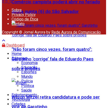
Comércio campista poderá abrir no feriado
Sobre
desta quinta (6) do São Salvador
Privacy Policy
Código de Ética
Contato
Copyright © Jornal Aurora by
Rede Aurora de Comunicação
.
Dashboard
“Não foram cinco vezes, foram quatro”:
Home
Editorias
Garotinho ‘corrige’ fala de Eduardo Paes
Economia
Educação
sobre prisões
Esportes
Mundo
Polícia
Política
Saúde
Entretenimento
Wilson Witzel retira candidatura e pode ser
Tecnologia
Cidades
vice de Garotinho