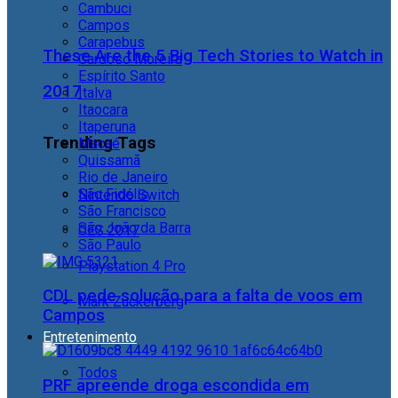
Cambuci
Campos
Carapebus
These Are the 5 Big Tech Stories to Watch in
Cardoso Moreira
Espírito Santo
2017
Italva
Itaocara
Itaperuna
Trending Tags
Macaé
Quissamã
Rio de Janeiro
São Fidélis
Nintendo Switch
São Francisco
São João da Barra
CES 2017
São Paulo
Playstation 4 Pro
CDL pede solução para a falta de voos em
Mark Zuckerberg
Campos
Entretenimento
Todos
PRF apreende droga escondida em