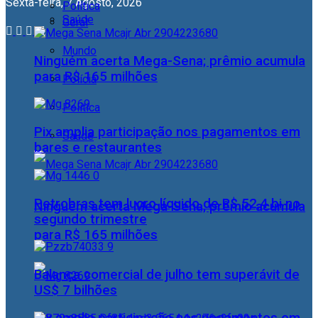
Sexta-feira, 7 Agosto, 2026
Política
Saúde
Geral
Mundo
Ninguém acerta Mega-Sena; prêmio acumula
para R$ 165 milhões
Polícia
Política
Pix amplia participação nos pagamentos em
Saúde
bares e restaurantes
Petrobras tem lucro líquido de R$ 52,4 bi no
Ninguém acerta Mega-Sena; prêmio acumula
segundo trimestre
para R$ 165 milhões
Balança comercial de julho tem superávit de
US$ 7 bilhões