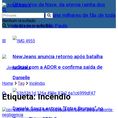
Último Voo da Nave, da eterna rainha dos
Baixinhos, Xuxa reúne milhares de fãs de toda
Nenhum resultado
as idades, em São Paulo
Ver todos os resultados
NewJeans anuncia retorno após batalha
judicial com a ADOR e confirma saída de
Danielle
Home
Tag
Incêndio
Etiqueta:
Incêndio
Daniele Souza estreia “Entre Brumas” no