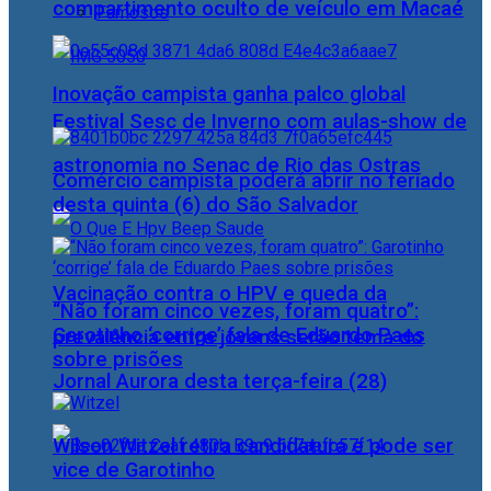
compartimento oculto de veículo em Macaé
Famosos
Inovação campista ganha palco global
Festival Sesc de Inverno com aulas-show de
astronomia no Senac de Rio das Ostras
Comércio campista poderá abrir no feriado
desta quinta (6) do São Salvador
Vacinação contra o HPV e queda da
“Não foram cinco vezes, foram quatro”:
Garotinho ‘corrige’ fala de Eduardo Paes
prevalência entre jovens serão tema do
sobre prisões
Jornal Aurora desta terça-feira (28)
Wilson Witzel retira candidatura e pode ser
vice de Garotinho