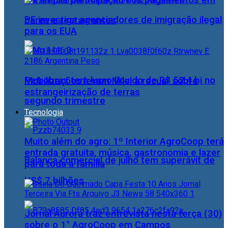
Pix amplia participação nos pagamentos em
PF investiga agenciadores de imigração ilegal
bares e restaurantes
para os EUA
Petrobras tem lucro líquido de R$ 52,4 bi no
Mobilizações levam Milei a recuar sobre
estrangeirização de terras
segundo trimestre
Tecnologia
Muito além do agro: 1º Interior AgroCoop terá
entrada gratuita, música, gastronomia e lazer
Balança comercial de julho tem superávit de
para toda a família
US$ 7 bilhões
Jornal Aurora traz entrevista nesta terça (30)
sobre o 1° AgroCoop em Campos