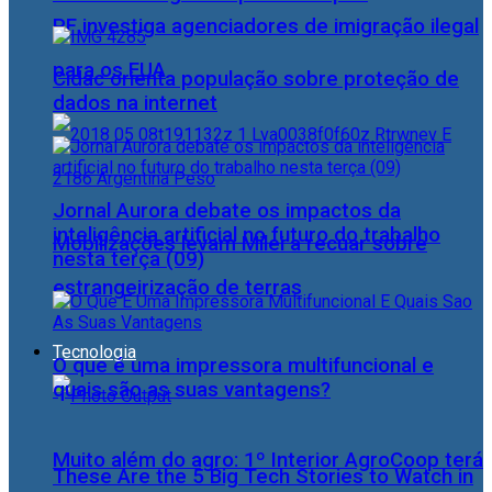
PF investiga agenciadores de imigração ilegal
para os EUA
Cidac orienta população sobre proteção de
dados na internet
Jornal Aurora debate os impactos da
inteligência artificial no futuro do trabalho
Mobilizações levam Milei a recuar sobre
nesta terça (09)
estrangeirização de terras
Tecnologia
O que é uma impressora multifuncional e
quais são as suas vantagens?
Muito além do agro: 1º Interior AgroCoop terá
These Are the 5 Big Tech Stories to Watch in