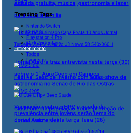
2017
entrada gratuita, música, gastronomia e lazer
Trending Tags
para toda a família
Nintendo Switch
CES 2017
Playstation 4 Pro
Mark Zuckerberg
Entretenimento
Todos
Famosos
Jornal Aurora traz entrevista nesta terça (30)
sobre o 1° AgroCoop em Campos
Festival Sesc de Inverno com aulas-show de
astronomia no Senac de Rio das Ostras
Vacinação contra o HPV e queda da
Cidac orienta população sobre proteção de
prevalência entre jovens serão tema do
Jornal Aurora desta terça-feira (28)
dados na internet