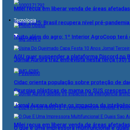
Milei recua em liberar venda de áreas afetadas
Tecnologia
Saeb 2025: Brasil recupera nível pré-pandemia
Muito além do agro: 1º Interior AgroCoop terá 
AGU quer suspender a plataforma Discord no B
Jornal Aurora traz entrevista nesta terça (3
Cidac orienta população sobre proteção de da
Cirurgias plásticas de mama no SUS crescem
Jornal Aurora debate os impactos da inteligênci
Milei recua em liberar venda de áreas afetadas
O que é uma impressora multifuncional e quai