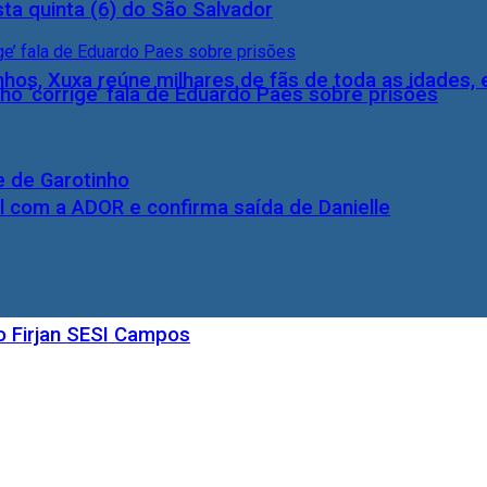
ta quinta (6) do São Salvador
inhos, Xuxa reúne milhares de fãs de toda as idades,
ho ‘corrige’ fala de Eduardo Paes sobre prisões
e de Garotinho
l com a ADOR e confirma saída de Danielle
o Firjan SESI Campos