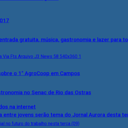
2017
entrada gratuita, música, gastronomia e lazer para to
0) sobre o 1° AgroCoop em Campos
stronomia no Senac de Rio das Ostras
dos na internet
 entre jovens serão tema do Jornal Aurora desta ter