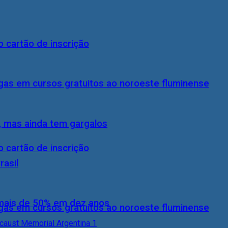
 cartão de inscrição
gas em cursos gratuitos ao noroeste fluminense
, mas ainda tem gargalos
 cartão de inscrição
rasil
 mais de 50% em dez anos
gas em cursos gratuitos ao noroeste fluminense