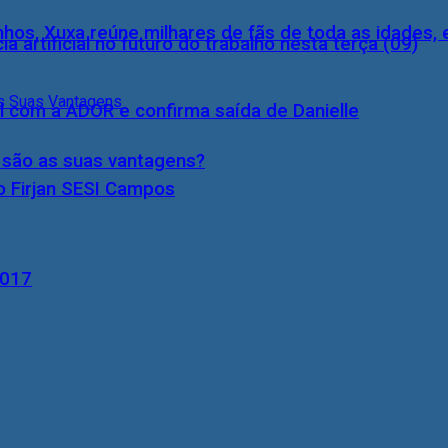
inhos, Xuxa reúne milhares de fãs de toda as idades,
a artificial no futuro do trabalho nesta terça (09)
l com a ADOR e confirma saída de Danielle
s são as suas vantagens?
o Firjan SESI Campos
2017