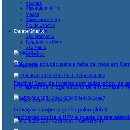
Itaocara
Playstation 4 Pro
Itaperuna
Macaé
Mark Zuckerberg
Quissamã
Rio de Janeiro
São Fidélis
Entretenimento
São Francisco
São João da Barra
Todos
São Paulo
Famosos
CDL pede solução para a falta de voos em Ca
Festival Sesc de Inverno com aulas-show de a
PRF apreende droga escondida em compartime
Inovação campista ganha palco global
Vacinação contra o HPV e queda da prevalência