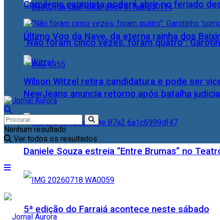
Comércio campista poderá abrir no feriado des
Último Voo da Nave, da eterna rainha dos Baix
“Não foram cinco vezes, foram quatro”: Garotin
Wilson Witzel retira candidatura e pode ser vic
NewJeans anuncia retorno após batalha judicia
Nenhum resultado
Ver todos os resultados
Daniele Souza estreia “Entre Brumas” no Teatr
5ª edição do Farraiá acontece neste sábado