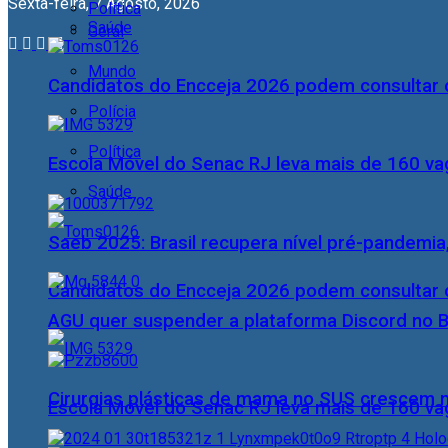
Sexta-feira, 7 Agosto, 2026
Política
Saúde
Geral
Mundo
Candidatos do Encceja 2026 podem consultar o
Polícia
Política
Escola Móvel do Senac RJ leva mais de 160 va
Saúde
Saeb 2025: Brasil recupera nível pré-pandemia
Candidatos do Encceja 2026 podem consultar o
AGU quer suspender a plataforma Discord no B
Cirurgias plásticas de mama no SUS crescem
Escola Móvel do Senac RJ leva mais de 160 va