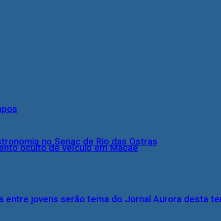
mpos
stronomia no Senac de Rio das Ostras
nto oculto de veículo em Macaé
 entre jovens serão tema do Jornal Aurora desta ter