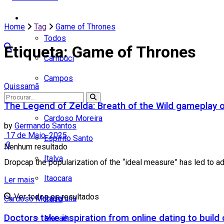
Cidades
Home
Tag
Game of Thrones
Todos
Etiqueta:
Game of Thrones
Cambuci
Campos
Quissamã
Carapebus
The Legend of Zelda: Breath of the Wild gameplay 
Cardoso Moreira
by
Germando Santos
17 de Maio, 2025
Espírito Santo
0
Nenhum resultado
Italva
Dropcap the popularization of the “ideal measure” has led to adv
Itaocara
Ler mais
Ver todos os resultados
Itaperuna
Cardoso Moreira
Doctors take inspiration from online dating to build
Macaé