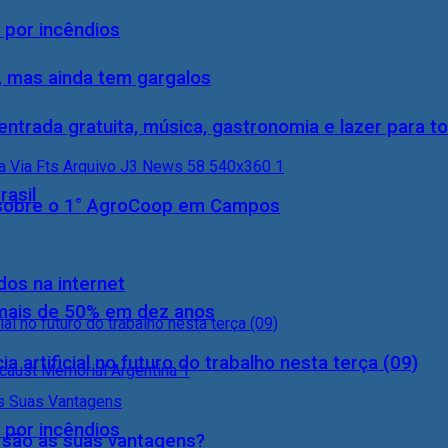
 por incêndios
, mas ainda tem gargalos
entrada gratuita, música, gastronomia e lazer para to
rasil
0) sobre o 1° AgroCoop em Campos
dos na internet
 mais de 50% em dez anos
a artificial no futuro do trabalho nesta terça (09)
 por incêndios
s são as suas vantagens?