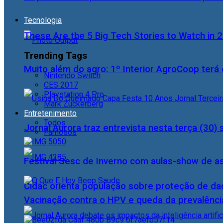
Tecnologia
These Are the 5 Big Tech Stories to Watch in 
Trending Tags
Muito além do agro: 1º Interior AgroCoop terá 
Nintendo Switch
CES 2017
Playstation 4 Pro
Mark Zuckerberg
Entretenimento
Todos
Jornal Aurora traz entrevista nesta terça (3
Famosos
Festival Sesc de Inverno com aulas-show de a
Cidac orienta população sobre proteção de da
Vacinação contra o HPV e queda da prevalência