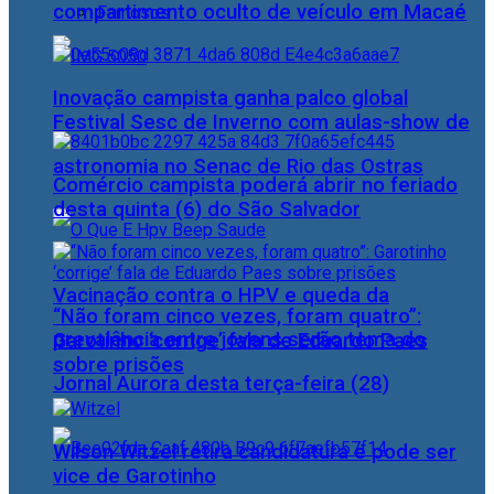
compartimento oculto de veículo em Macaé
Famosos
Inovação campista ganha palco global
Festival Sesc de Inverno com aulas-show de
astronomia no Senac de Rio das Ostras
Comércio campista poderá abrir no feriado
desta quinta (6) do São Salvador
Vacinação contra o HPV e queda da
“Não foram cinco vezes, foram quatro”:
prevalência entre jovens serão tema do
Garotinho ‘corrige’ fala de Eduardo Paes
sobre prisões
Jornal Aurora desta terça-feira (28)
Wilson Witzel retira candidatura e pode ser
vice de Garotinho