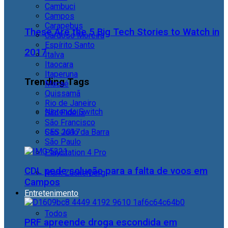
Cambuci
Campos
Carapebus
These Are the 5 Big Tech Stories to Watch in
Cardoso Moreira
Espírito Santo
2017
Italva
Itaocara
Itaperuna
Trending Tags
Macaé
Quissamã
Rio de Janeiro
Nintendo Switch
São Fidélis
São Francisco
São João da Barra
CES 2017
São Paulo
Playstation 4 Pro
CDL pede solução para a falta de voos em
Mark Zuckerberg
Campos
Entretenimento
Todos
PRF apreende droga escondida em