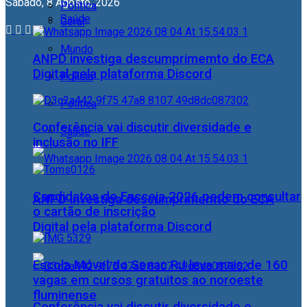
Sábado, 8 Agosto, 2026
Política
Saúde
Geral
Mundo
ANPD investiga descumprimemto do ECA
Digital pela plataforma Discord
Polícia
Política
Conferência vai discutir diversidade e
Saúde
inclusão no IFF
Candidatos do Encceja 2026 podem consultar
ANPD investiga descumprimemto do ECA
o cartão de inscrição
Digital pela plataforma Discord
Escola Móvel do Senac RJ leva mais de 160
vagas em cursos gratuitos ao noroeste
fluminense