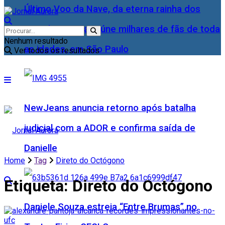
Último Voo da Nave, da eterna rainha dos
Baixinhos, Xuxa reúne milhares de fãs de toda
Nenhum resultado
as idades, em São Paulo
Ver todos os resultados
NewJeans anuncia retorno após batalha
judicial com a ADOR e confirma saída de
Danielle
Home
Tag
Direto do Octógono
Etiqueta:
Direto do Octógono
Daniele Souza estreia “Entre Brumas” no