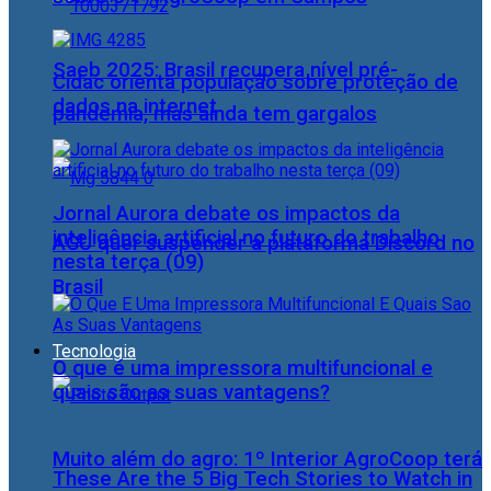
Saeb 2025: Brasil recupera nível pré-
Cidac orienta população sobre proteção de
dados na internet
pandemia, mas ainda tem gargalos
Jornal Aurora debate os impactos da
inteligência artificial no futuro do trabalho
AGU quer suspender a plataforma Discord no
nesta terça (09)
Brasil
Tecnologia
O que é uma impressora multifuncional e
quais são as suas vantagens?
Muito além do agro: 1º Interior AgroCoop terá
These Are the 5 Big Tech Stories to Watch in