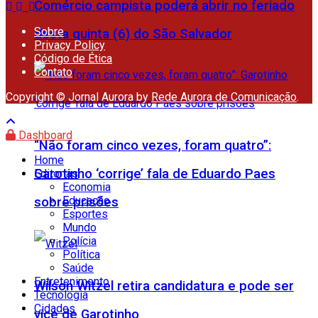
Comércio campista poderá abrir no feriado
Sobre
desta quinta (6) do São Salvador
Privacy Policy
Código de Ética
Contato
Copyright © Jornal Aurora by
Rede Aurora de Comunicação
.
Dashboard
“Não foram cinco vezes, foram quatro”:
Home
Garotinho ‘corrige’ fala de Eduardo Paes
Editorias
Economia
Educação
sobre prisões
Esportes
Mundo
Polícia
Política
Saúde
Entretenimento
Wilson Witzel retira candidatura e pode ser
Tecnologia
Cidades
vice de Garotinho