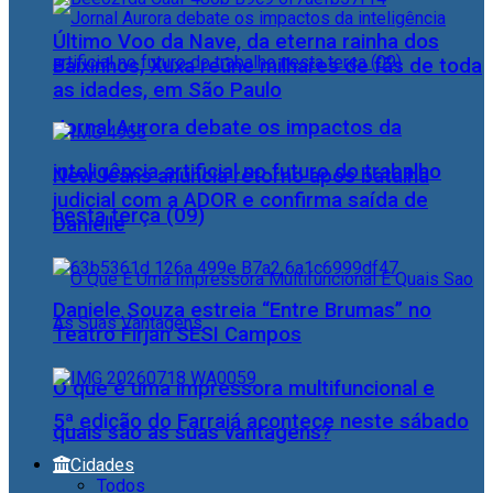
Último Voo da Nave, da eterna rainha dos
Baixinhos, Xuxa reúne milhares de fãs de toda
as idades, em São Paulo
Jornal Aurora debate os impactos da
inteligência artificial no futuro do trabalho
NewJeans anuncia retorno após batalha
judicial com a ADOR e confirma saída de
nesta terça (09)
Danielle
Daniele Souza estreia “Entre Brumas” no
Teatro Firjan SESI Campos
O que é uma impressora multifuncional e
5ª edição do Farraiá acontece neste sábado
quais são as suas vantagens?
Cidades
Todos