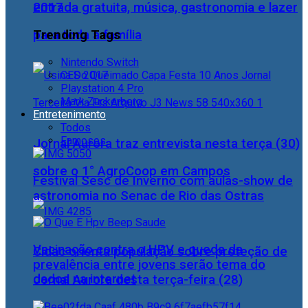
2017
entrada gratuita, música, gastronomia e lazer
Trending Tags
para toda a família
Nintendo Switch
CES 2017
Playstation 4 Pro
Mark Zuckerberg
Entretenimento
Todos
Famosos
Jornal Aurora traz entrevista nesta terça (30)
sobre o 1° AgroCoop em Campos
Festival Sesc de Inverno com aulas-show de
astronomia no Senac de Rio das Ostras
Vacinação contra o HPV e queda da
Cidac orienta população sobre proteção de
prevalência entre jovens serão tema do
dados na internet
Jornal Aurora desta terça-feira (28)