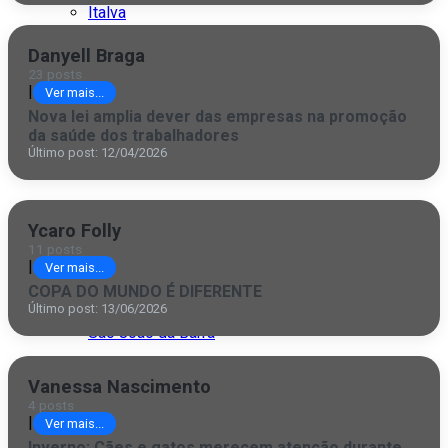
Italva
Itaocara
Danyell Braga
23 posts
|
Itaperuna
Ver mais...
Nova lei amplia dever das empresas na promoção
Macaé
da saúde dos trabalhadores
Último post: 12/04/2026
Quissamã
Rio de Janeiro
Ycaro Folly
11 posts
São Fidélis
|
Ver mais...
COPA DO MUNDO É DIFERENTE
São Francisco
Último post: 13/06/2026
São João da Barra
São Paulo
Vanessa Nascimento
4 posts
|
Ver mais...
Inverno: Cães e gatos merecem atenção durante