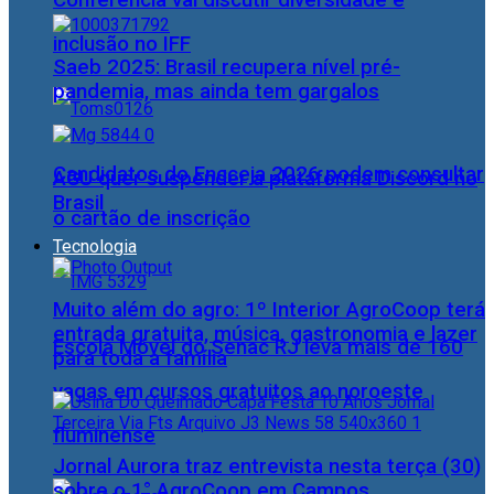
Conferência vai discutir diversidade e
inclusão no IFF
Saeb 2025: Brasil recupera nível pré-
pandemia, mas ainda tem gargalos
Candidatos do Encceja 2026 podem consultar
AGU quer suspender a plataforma Discord no
Brasil
o cartão de inscrição
Tecnologia
Muito além do agro: 1º Interior AgroCoop terá
entrada gratuita, música, gastronomia e lazer
Escola Móvel do Senac RJ leva mais de 160
para toda a família
vagas em cursos gratuitos ao noroeste
fluminense
Jornal Aurora traz entrevista nesta terça (30)
sobre o 1° AgroCoop em Campos