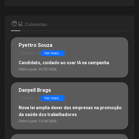
🧑‍💻
Colunistas
Pyettro Souza
25 posts
|
Ver mais...
Candidato, cuidado ao usar IA na campanha
Último post: 31/07/2026
Danyell Braga
23 posts
|
Ver mais...
Nova lei amplia dever das empresas na promoção
da saúde dos trabalhadores
Último post: 12/04/2026