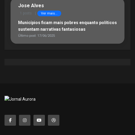
Jose Alves
1 posts
|
Ver mais...
Municípios ficam mais pobres enquanto políticos
sustentam narrativas fantasiosas
Último post: 17/06/2025