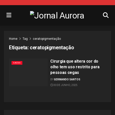
Home
Tag
ceratopigmentação
Etiqueta:
ceratopigmentação
Cirurgia que altera cor do
SAÚDE
olho tem uso restrito para
pessoas cegas
BY
GERMANDO SANTOS
30 DE JUNHO, 2025