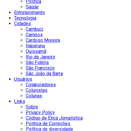
Política
Saúde
Entretenimento
Tecnologia
Cidades
Cambuci
Campos
Cardoso Moreira
Itaperuna
Quissamã
Rio de Janeiro
São Fidélis
São Francisco
São João da Barra
Usuários
Colaboradores
Colunistas
Colunas
Links
Sobre
Privacy Policy
Código de Ética Jornalística
Política de Correções
Política de diversidade