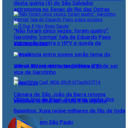
desta quinta (6) do São Salvador
astronomia no Senac de Rio das Ostras
“Não foram cinco vezes, foram quatro”:
Garotinho ‘corrige’ fala de Eduardo Paes
Vacinação contra o HPV e queda da
sobre prisões
prevalência entre jovens serão tema do
Wilson Witzel retira candidatura e pode ser
Jornal Aurora desta terça-feira (28)
vice de Garotinho
Câmara de São João da Barra retoma
Último Voo da Nave, da eterna rainha dos
sessões ordinárias no dia 4 de agosto
Baixinhos, Xuxa reúne milhares de fãs de toda
as idades, em São Paulo