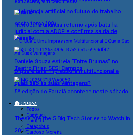
as idades, em São Paulo
inteligência artificial no futuro do trabalho
nesta terça (09)
NewJeans anuncia retorno após batalha
judicial com a ADOR e confirma saída de
Danielle
Daniele Souza estreia “Entre Brumas” no
Teatro Firjan SESI Campos
O que é uma impressora multifuncional e
quais são as suas vantagens?
5ª edição do Farraiá acontece neste sábado
Cidades
Todos
Cambuci
These Are the 5 Big Tech Stories to Watch in
Campos
Carapebus
2017
Cardoso Moreira