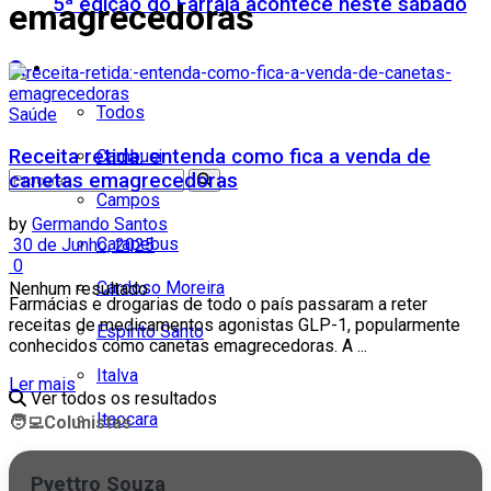
5ª edição do Farraiá acontece neste sábado
emagrecedoras
Cidades
Todos
Saúde
Receita retida: entenda como fica a venda de
Cambuci
canetas emagrecedoras
Campos
by
Germando Santos
Carapebus
30 de Junho, 2025
0
Cardoso Moreira
Nenhum resultado
Farmácias e drogarias de todo o país passaram a reter
receitas de medicamentos agonistas GLP-1, popularmente
Espírito Santo
conhecidos como canetas emagrecedoras. A ...
Italva
Ler mais
Ver todos os resultados
Itaocara
🧑‍💻
Colunistas
Itaperuna
Pyettro Souza