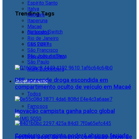
Espírito Santo
Italva
Trending Tags
Itaocara
Itaperuna
Macaé
Nintendo Switch
Quissamã
Rio de Janeiro
CES 2017
São Fidélis
São Francisco
São João da Barra
Playstation 4 Pro
São Paulo
Mark Zuckerberg
PRF apreende droga escondida em
Entretenimento
compartimento oculto de veículo em Macaé
Todos
Famosos
Inovação campista ganha palco global
Comércio campista poderá abrir no feriado
Festival Sesc de Inverno com aulas-show de