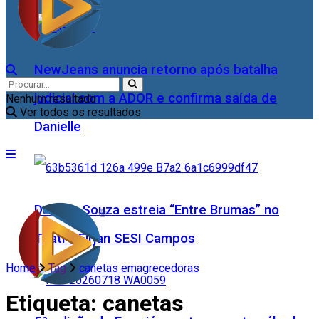
NewJeans anuncia retorno após batalha
judicial com a ADOR e confirma saída de
Nenhum resultado
Ver todos os resultados
Danielle
Daniele Souza estreia “Entre Brumas” no
Teatro Firjan SESI Campos
Home
Tag
canetas emagrecedoras
Etiqueta:
canetas