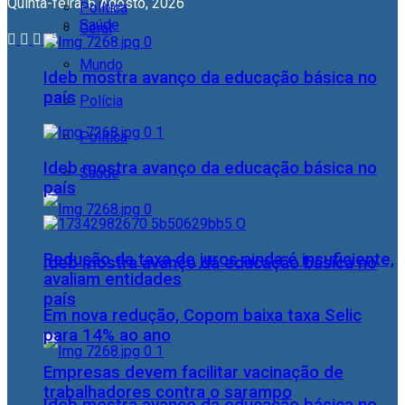
Quinta-feira, 6 Agosto, 2026
Política
Saúde
Geral
Mundo
Ideb mostra avanço da educação básica no
país
Polícia
Política
Ideb mostra avanço da educação básica no
Saúde
país
Redução da taxa de juros ainda é insuficiente,
Ideb mostra avanço da educação básica no
avaliam entidades
país
Em nova redução, Copom baixa taxa Selic
para 14% ao ano
Empresas devem facilitar vacinação de
trabalhadores contra o sarampo