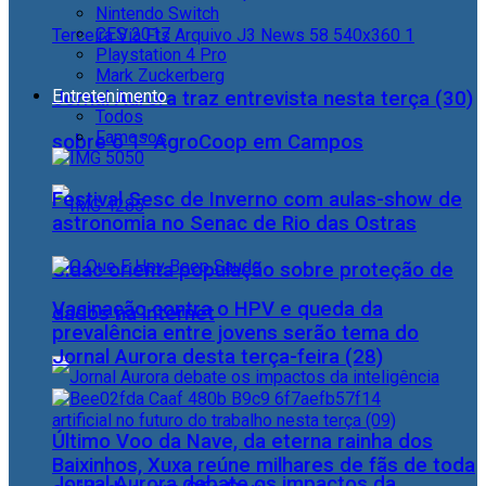
Nintendo Switch
CES 2017
Playstation 4 Pro
Mark Zuckerberg
Entretenimento
Jornal Aurora traz entrevista nesta terça (30)
Todos
Famosos
sobre o 1° AgroCoop em Campos
Festival Sesc de Inverno com aulas-show de
astronomia no Senac de Rio das Ostras
Cidac orienta população sobre proteção de
Vacinação contra o HPV e queda da
dados na internet
prevalência entre jovens serão tema do
Jornal Aurora desta terça-feira (28)
Último Voo da Nave, da eterna rainha dos
Baixinhos, Xuxa reúne milhares de fãs de toda
Jornal Aurora debate os impactos da