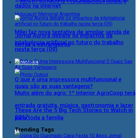
dados na internet
Milei faz nova tentativa de ampliar venda de
Jornal Aurora debate os impactos da
inteligência artificial no futuro do trabalho
terras a estrangeiros
nesta terça (09)
Tecnologia
O que é uma impressora multifuncional e
quais são as suas vantagens?
Muito além do agro: 1º Interior AgroCoop terá
entrada gratuita, música, gastronomia e lazer
These Are the 5 Big Tech Stories to Watch in
2017
para toda a família
Trending Tags