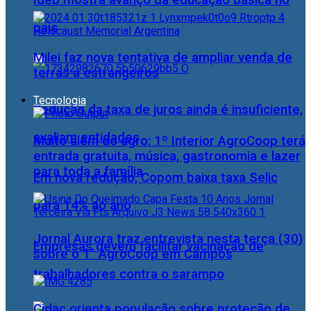
Ideb mostra avanço da educação básica no
país
Milei faz nova tentativa de ampliar venda de
terras a estrangeiros
Tecnologia
Redução da taxa de juros ainda é insuficiente,
avaliam entidades
Muito além do agro: 1º Interior AgroCoop terá
entrada gratuita, música, gastronomia e lazer
para toda a família
Em nova redução, Copom baixa taxa Selic
para 14% ao ano
Jornal Aurora traz entrevista nesta terça (30)
Empresas devem facilitar vacinação de
sobre o 1° AgroCoop em Campos
trabalhadores contra o sarampo
Cidac orienta população sobre proteção de