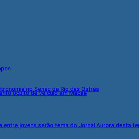
mpos
stronomia no Senac de Rio das Ostras
nto oculto de veículo em Macaé
 entre jovens serão tema do Jornal Aurora desta ter