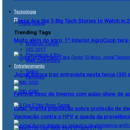
Tecnologia
These Are the 5 Big Tech Stories to Watch in 
Trending Tags
Muito além do agro: 1º Interior AgroCoop terá 
Nintendo Switch
CES 2017
Playstation 4 Pro
Mark Zuckerberg
Entretenimento
Todos
Jornal Aurora traz entrevista nesta terça (3
Famosos
Festival Sesc de Inverno com aulas-show de a
Cidac orienta população sobre proteção de da
Vacinação contra o HPV e queda da prevalência