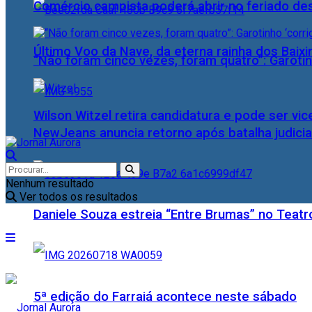
Comércio campista poderá abrir no feriado des
Último Voo da Nave, da eterna rainha dos Baix
“Não foram cinco vezes, foram quatro”: Garotin
Wilson Witzel retira candidatura e pode ser vic
NewJeans anuncia retorno após batalha judicia
Nenhum resultado
Ver todos os resultados
Daniele Souza estreia “Entre Brumas” no Teatr
5ª edição do Farraiá acontece neste sábado