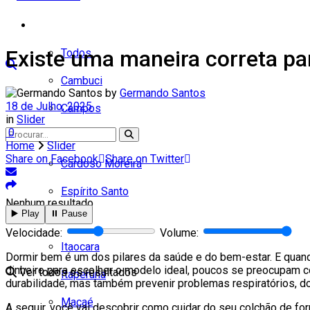
Cidades
Existe uma maneira correta pa
Todos
Cambuci
by
Germando Santos
18 de Julho, 2025
Campos
in
Slider
0
Carapebus
Home
Slider
Share on Facebook
Share on Twitter
Cardoso Moreira
Espírito Santo
Nenhum resultado
▶️ Play
⏸️ Pause
Italva
Velocidade:
Volume:
Itaocara
Dormir bem é um dos pilares da saúde e do bem-estar. E quand
dinheiro para escolher o modelo ideal, poucos se preocupam 
Ver todos os resultados
Itaperuna
durabilidade, mas também prevenir problemas respiratórios, do
Macaé
A seguir, você vai descobrir como cuidar do seu colchão de fo