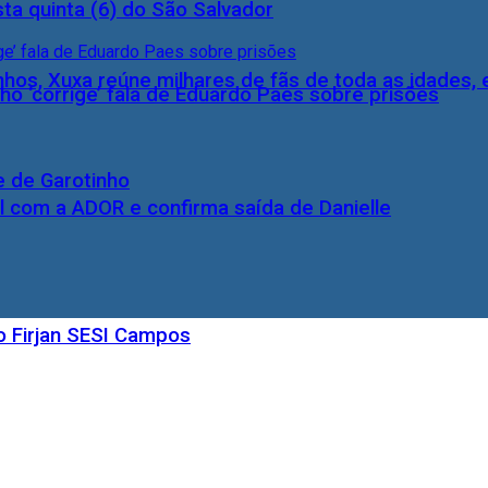
ta quinta (6) do São Salvador
inhos, Xuxa reúne milhares de fãs de toda as idades,
ho ‘corrige’ fala de Eduardo Paes sobre prisões
e de Garotinho
l com a ADOR e confirma saída de Danielle
o Firjan SESI Campos