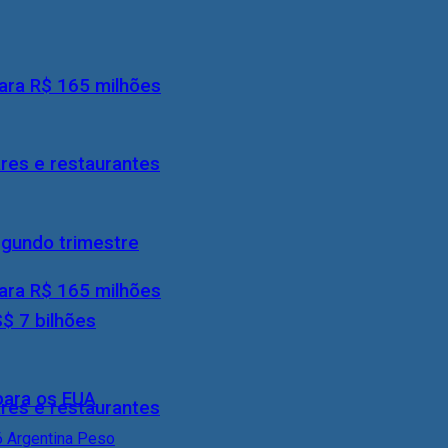
ara R$ 165 milhões
res e restaurantes
egundo trimestre
ara R$ 165 milhões
S$ 7 bilhões
 para os EUA
res e restaurantes