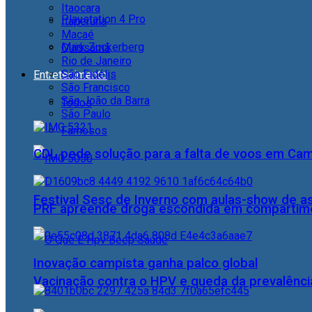
Itaocara
Playstation 4 Pro
Itaperuna
Macaé
Mark Zuckerberg
Quissamã
Rio de Janeiro
São Fidélis
Entretenimento
São Francisco
São João da Barra
Todos
São Paulo
Famosos
CDL pede solução para a falta de voos em Ca
Festival Sesc de Inverno com aulas-show de a
PRF apreende droga escondida em compartime
Inovação campista ganha palco global
Vacinação contra o HPV e queda da prevalência