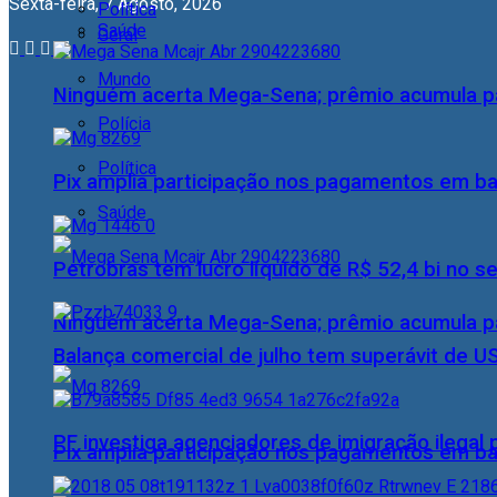
Sexta-feira, 7 Agosto, 2026
Política
Saúde
Geral
Mundo
Ninguém acerta Mega-Sena; prêmio acumula p
Polícia
Política
Pix amplia participação nos pagamentos em ba
Saúde
Petrobras tem lucro líquido de R$ 52,4 bi no s
Ninguém acerta Mega-Sena; prêmio acumula p
Balança comercial de julho tem superávit de U
PF investiga agenciadores de imigração ilegal
Pix amplia participação nos pagamentos em ba