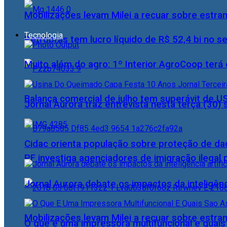
Mobilizações levam Milei a recuar sobre estran
Tecnologia
Petrobras tem lucro líquido de R$ 52,4 bi no s
Muito além do agro: 1º Interior AgroCoop terá 
Balança comercial de julho tem superávit de U
Jornal Aurora traz entrevista nesta terça (3
Cidac orienta população sobre proteção de da
PF investiga agenciadores de imigração ilegal
Jornal Aurora debate os impactos da inteligênci
Mobilizações levam Milei a recuar sobre estran
O que é uma impressora multifuncional e quai