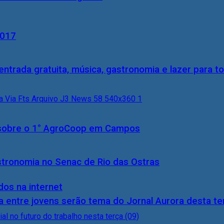
2017
entrada gratuita, música, gastronomia e lazer para to
0) sobre o 1° AgroCoop em Campos
stronomia no Senac de Rio das Ostras
dos na internet
 entre jovens serão tema do Jornal Aurora desta ter