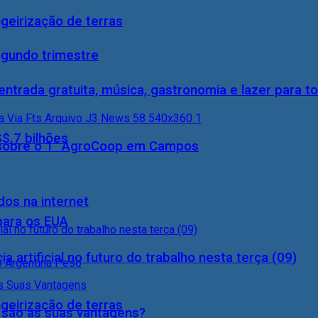
geirização de terras
egundo trimestre
entrada gratuita, música, gastronomia e lazer para to
S$ 7 bilhões
0) sobre o 1° AgroCoop em Campos
dos na internet
 para os EUA
a artificial no futuro do trabalho nesta terça (09)
geirização de terras
s são as suas vantagens?