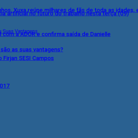
inhos, Xuxa reúne milhares de fãs de toda as idades,
a artificial no futuro do trabalho nesta terça (09)
l com a ADOR e confirma saída de Danielle
s são as suas vantagens?
o Firjan SESI Campos
2017