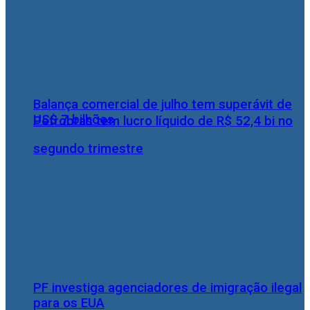
Balança comercial de julho tem superávit de
US$ 7 bilhões
Petrobras tem lucro líquido de R$ 52,4 bi no
segundo trimestre
PF investiga agenciadores de imigração ilegal
para os EUA