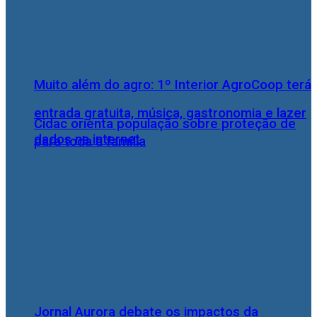
Muito além do agro: 1º Interior AgroCoop terá
entrada gratuita, música, gastronomia e lazer
Cidac orienta população sobre proteção de
dados na internet
para toda a família
Jornal Aurora debate os impactos da