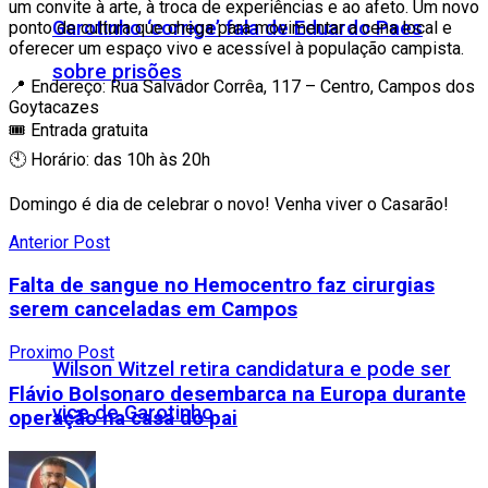
um convite à arte, à troca de experiências e ao afeto. Um novo
Garotinho ‘corrige’ fala de Eduardo Paes
ponto de cultura que chega para movimentar a cena local e
oferecer um espaço vivo e acessível à população campista.
sobre prisões
📍 Endereço: Rua Salvador Corrêa, 117 – Centro, Campos dos
Goytacazes
🎟 Entrada gratuita
🕙 Horário: das 10h às 20h
Domingo é dia de celebrar o novo! Venha viver o Casarão!
Anterior Post
Falta de sangue no Hemocentro faz cirurgias
serem canceladas em Campos
Proximo Post
Wilson Witzel retira candidatura e pode ser
Flávio Bolsonaro desembarca na Europa durante
vice de Garotinho
operação na casa do pai