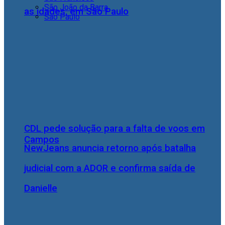
São João da Barra
as idades, em São Paulo
São Paulo
CDL pede solução para a falta de voos em
Campos
NewJeans anuncia retorno após batalha
judicial com a ADOR e confirma saída de
Danielle