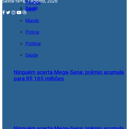
Sexta-feira, 7 Agosto, 2026
Política
Saúde
Geral
Mundo
Polícia
Política
Saúde
Ninguém acerta Mega-Sena; prêmio acumula
para R$ 165 milhões
Ninguém acerta Mega-Sena; prêmio acumula