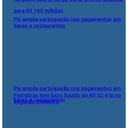
para R$ 165 milhões
Pix amplia participação nos pagamentos em
bares e restaurantes
Pix amplia participação nos pagamentos em
Petrobras tem lucro líquido de R$ 52,4 bi no
bares e restaurantes
segundo trimestre