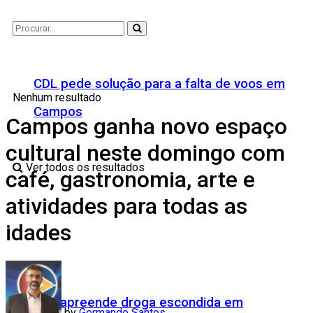
CDL pede solução para a falta de voos em
Nenhum resultado
Campos
Campos ganha novo espaço
cultural neste domingo com
Ver todos os resultados
café, gastronomia, arte e
atividades para todas as
idades
PRF apreende droga escondida em
by
Germando Santos