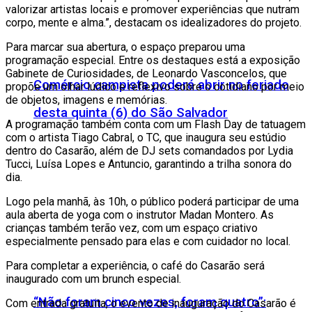
valorizar artistas locais e promover experiências que nutram
corpo, mente e alma.”, destacam os idealizadores do projeto.
Para marcar sua abertura, o espaço preparou uma
programação especial. Entre os destaques está a exposição
Gabinete de Curiosidades, de Leonardo Vasconcelos, que
Comércio campista poderá abrir no feriado
propõe um olhar lúdico e reflexivo sobre o cotidiano por meio
de objetos, imagens e memórias.
desta quinta (6) do São Salvador
A programação também conta com um Flash Day de tatuagem
com o artista Tiago Cabral, o TC, que inaugura seu estúdio
dentro do Casarão, além de DJ sets comandados por Lydia
Tucci, Luísa Lopes e Antuncio, garantindo a trilha sonora do
dia.
Logo pela manhã, às 10h, o público poderá participar de uma
aula aberta de yoga com o instrutor Madan Montero. As
crianças também terão vez, com um espaço criativo
especialmente pensado para elas e com cuidador no local.
Para completar a experiência, o café do Casarão será
inaugurado com um brunch especial.
“Não foram cinco vezes, foram quatro”:
Com entrada gratuita, o evento de inauguração do Casarão é