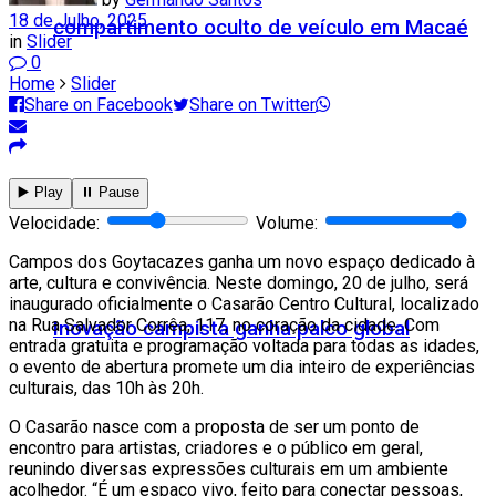
18 de Julho, 2025
compartimento oculto de veículo em Macaé
in
Slider
0
Home
Slider
Share on Facebook
Share on Twitter
▶️ Play
⏸️ Pause
Velocidade:
Volume:
Campos dos Goytacazes ganha um novo espaço dedicado à
arte, cultura e convivência. Neste domingo, 20 de julho, será
inaugurado oficialmente o Casarão Centro Cultural, localizado
na Rua Salvador Corrêa, 117, no coração da cidade. Com
Inovação campista ganha palco global
entrada gratuita e programação voltada para todas as idades,
o evento de abertura promete um dia inteiro de experiências
culturais, das 10h às 20h.
O Casarão nasce com a proposta de ser um ponto de
encontro para artistas, criadores e o público em geral,
reunindo diversas expressões culturais em um ambiente
acolhedor. “É um espaço vivo, feito para conectar pessoas,