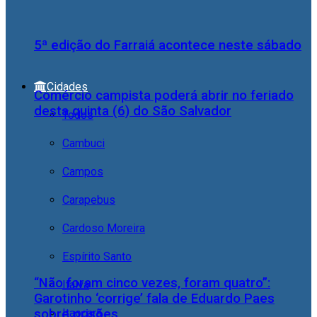
5ª edição do Farraiá acontece neste sábado
Cidades
Comércio campista poderá abrir no feriado
desta quinta (6) do São Salvador
Todos
Cambuci
Campos
Carapebus
Cardoso Moreira
Espírito Santo
“Não foram cinco vezes, foram quatro”:
Italva
Garotinho ‘corrige’ fala de Eduardo Paes
Itaocara
sobre prisões