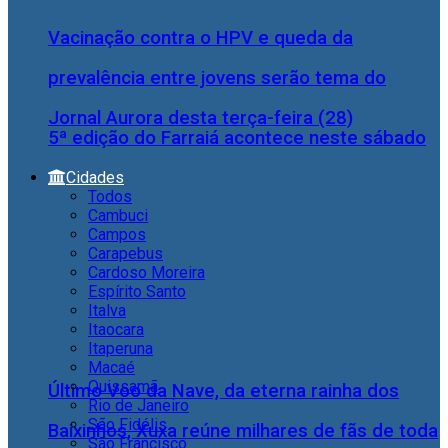
Vacinação contra o HPV e queda da
prevalência entre jovens serão tema do
Jornal Aurora desta terça-feira (28)
5ª edição do Farraiá acontece neste sábado
Cidades
Todos
Cambuci
Campos
Carapebus
Cardoso Moreira
Espírito Santo
Italva
Itaocara
Itaperuna
Macaé
Quissamã
Último Voo da Nave, da eterna rainha dos
Rio de Janeiro
São Fidélis
Baixinhos, Xuxa reúne milhares de fãs de toda
São Francisco