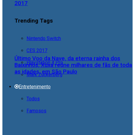
2017
Trending Tags
Nintendo Switch
CES 2017
Último Voo da Nave, da eterna rainha dos
Playstation 4 Pro
Baixinhos, Xuxa reúne milhares de fãs de toda
as idades, em São Paulo
Mark Zuckerberg
Entretenimento
Todos
Famosos