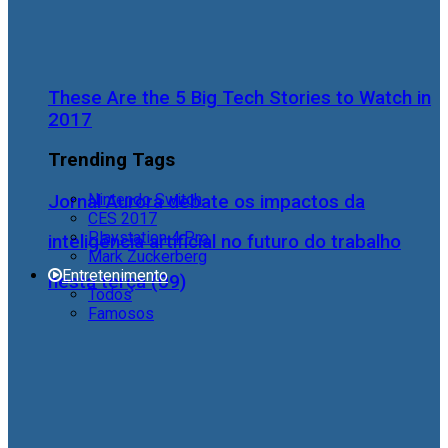
These Are the 5 Big Tech Stories to Watch in
2017
Trending Tags
Nintendo Switch
Jornal Aurora debate os impactos da
CES 2017
Playstation 4 Pro
inteligência artificial no futuro do trabalho
Mark Zuckerberg
Entretenimento
nesta terça (09)
Todos
Famosos