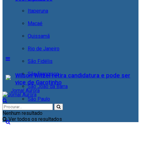
Itaperuna
Macaé
Quissamã
Rio de Janeiro
São Fidélis
São Francisco
Wilson Witzel retira candidatura e pode ser
vice de Garotinho
São João da Barra
São Paulo
Nenhum resultado
Ver todos os resultados