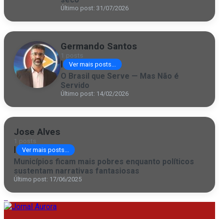
Último post: 31/07/2026
Germando Santos
1 posts
|
Ver mais posts...
O Brasil que Serve — Mas Não é
Servido
Último post: 14/02/2026
Jose Alves
1 posts
|
Ver mais posts...
Municípios ficam mais pobres enquanto políticos
sustentam narrativas fantasiosas
Último post: 17/06/2025