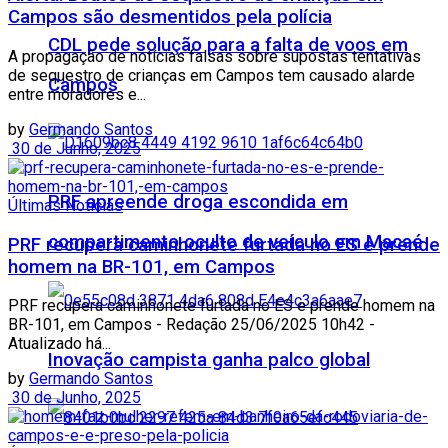
Campos são desmentidos pela polícia
CDL pede solução para a falta de voos em
A propagação de notícias falsas sobre supostas tentativas
de sequestro de crianças em Campos tem causado alarde
Campos
entre moradores e...
by
Germando Santos
30 de Junho, 2025
PRF apreende droga escondida em
Últimas Notícias
compartimento oculto de veículo em Macaé
PRF recupera caminhonete furtada no ES e prende
homem na BR-101, em Campos
PRF recupera caminhonete furtada no ES e prende homem na
BR-101, em Campos - Redação 25/06/2025 10h42 -
Atualizado há...
Inovação campista ganha palco global
by
Germando Santos
30 de Junho, 2025