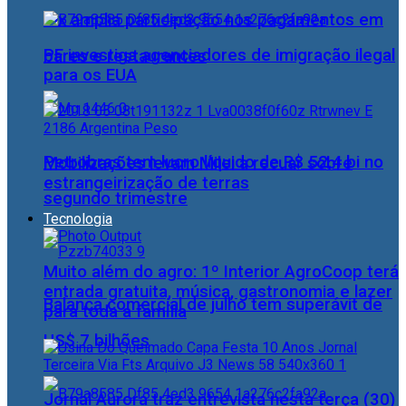
Pix amplia participação nos pagamentos em
PF investiga agenciadores de imigração ilegal
bares e restaurantes
para os EUA
Petrobras tem lucro líquido de R$ 52,4 bi no
Mobilizações levam Milei a recuar sobre
estrangeirização de terras
segundo trimestre
Tecnologia
Muito além do agro: 1º Interior AgroCoop terá
entrada gratuita, música, gastronomia e lazer
Balança comercial de julho tem superávit de
para toda a família
US$ 7 bilhões
Jornal Aurora traz entrevista nesta terça (30)