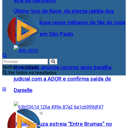
vice de Garotinho
Último Voo da Nave, da eterna rainha dos
Baixinhos, Xuxa reúne milhares de fãs de toda
as idades, em São Paulo
NewJeans anuncia retorno após batalha
Nenhum resultado
Ver todos os resultados
judicial com a ADOR e confirma saída de
Danielle
Daniele Souza estreia “Entre Brumas” no