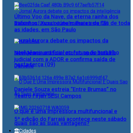
Último Voo da Nave, da eterna rainha dos
Baixinhos, Xuxa reúne milhares de fãs de toda
as idades, em São Paulo
Jornal Aurora debate os impactos da
inteligência artificial no futuro do trabalho
NewJeans anuncia retorno após batalha
judicial com a ADOR e confirma saída de
nesta terça (09)
Danielle
Daniele Souza estreia “Entre Brumas” no
Teatro Firjan SESI Campos
O que é uma impressora multifuncional e
5ª edição do Farraiá acontece neste sábado
quais são as suas vantagens?
Cidades