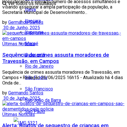
Considerando o elevado número de acessos simultâneos e
Ver todos os resultados
visando assegurar a ampla participação da população, a
Italva
Secretaria Municipal de Desenvolvimento...
Itaocara
by
Germando Santos
30 de Junho, 2025
Itaperuna
Macaé
Últimas Notícias
Sequência de crimes assusta moradores de
Quissamã
Travessão, em Campos
Rio de Janeiro
Sequência de crimes assusta moradores de Travessão, em
São Fidélis
Campos - Redação 26/06/2025 16h15 - Atualizado há 4 dias
Onda de...
São Francisco
by
Germando Santos
30 de Junho, 2025
São João da Barra
São Paulo
Últimas Notícias
Alerta: Boatos de sequestro de crianças em