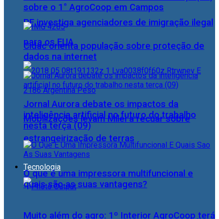
sobre o 1° AgroCoop em Campos
PF investiga agenciadores de imigração ilegal
para os EUA
Cidac orienta população sobre proteção de
dados na internet
Jornal Aurora debate os impactos da
inteligência artificial no futuro do trabalho
Mobilizações levam Milei a recuar sobre
nesta terça (09)
estrangeirização de terras
Tecnologia
O que é uma impressora multifuncional e
quais são as suas vantagens?
Muito além do agro: 1º Interior AgroCoop terá