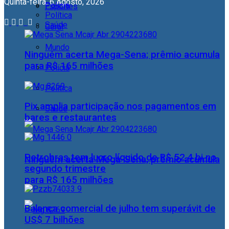
Quinta-feira, 6 Agosto, 2026
Polícia
Esportes
Política
Saúde
Geral
Mundo
Ninguém acerta Mega-Sena; prêmio acumula
para R$ 165 milhões
Polícia
Política
Pix amplia participação nos pagamentos em
Saúde
bares e restaurantes
Petrobras tem lucro líquido de R$ 52,4 bi no
Ninguém acerta Mega-Sena; prêmio acumula
segundo trimestre
para R$ 165 milhões
Balança comercial de julho tem superávit de
US$ 7 bilhões