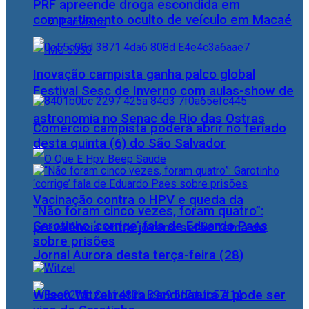
PRF apreende droga escondida em
compartimento oculto de veículo em Macaé
Famosos
Inovação campista ganha palco global
Festival Sesc de Inverno com aulas-show de
astronomia no Senac de Rio das Ostras
Comércio campista poderá abrir no feriado
desta quinta (6) do São Salvador
Vacinação contra o HPV e queda da
“Não foram cinco vezes, foram quatro”:
Garotinho ‘corrige’ fala de Eduardo Paes
prevalência entre jovens serão tema do
sobre prisões
Jornal Aurora desta terça-feira (28)
Wilson Witzel retira candidatura e pode ser