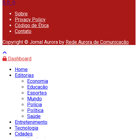
Sobre
Privacy Policy
Código de Ética
Contato
Copyright © Jornal Aurora by
Rede Aurora de Comunicação
.
Dashboard
Home
Editorias
Economia
Educação
Esportes
Mundo
Polícia
Política
Saúde
Entretenimento
Tecnologia
Cidades