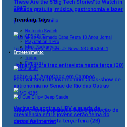
These Are the 5 Big Tech Stories to Watch in
2017
entrada gratuita, música, gastronomia e lazer
Trending Tags
para toda a família
Nintendo Switch
CES 2017
Playstation 4 Pro
Mark Zuckerberg
Entretenimento
Todos
Famosos
Jornal Aurora traz entrevista nesta terça (30)
sobre o 1° AgroCoop em Campos
Festival Sesc de Inverno com aulas-show de
astronomia no Senac de Rio das Ostras
Vacinação contra o HPV e queda da
Cidac orienta população sobre proteção de
prevalência entre jovens serão tema do
Jornal Aurora desta terça-feira (28)
dados na internet