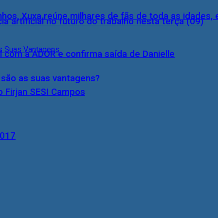
inhos, Xuxa reúne milhares de fãs de toda as idades,
a artificial no futuro do trabalho nesta terça (09)
l com a ADOR e confirma saída de Danielle
s são as suas vantagens?
o Firjan SESI Campos
2017