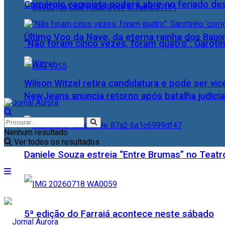
Comércio campista poderá abrir no feriado des
Último Voo da Nave, da eterna rainha dos Baix
“Não foram cinco vezes, foram quatro”: Garotin
Wilson Witzel retira candidatura e pode ser vic
NewJeans anuncia retorno após batalha judicia
Nenhum resultado
Ver todos os resultados
Daniele Souza estreia “Entre Brumas” no Teatr
5ª edição do Farraiá acontece neste sábado