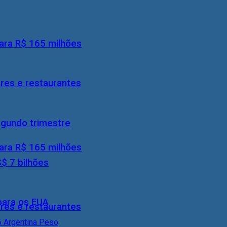
ara R$ 165 milhões
res e restaurantes
egundo trimestre
ara R$ 165 milhões
S$ 7 bilhões
 para os EUA
res e restaurantes