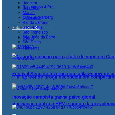
Itaocara
Playstation 4 Pro
Itaperuna
Macaé
Mark Zuckerberg
Quissamã
Rio de Janeiro
São Fidélis
Entretenimento
São Francisco
São João da Barra
Todos
São Paulo
Famosos
CDL pede solução para a falta de voos em Ca
Festival Sesc de Inverno com aulas-show de a
PRF apreende droga escondida em compartime
Inovação campista ganha palco global
Vacinação contra o HPV e queda da prevalência