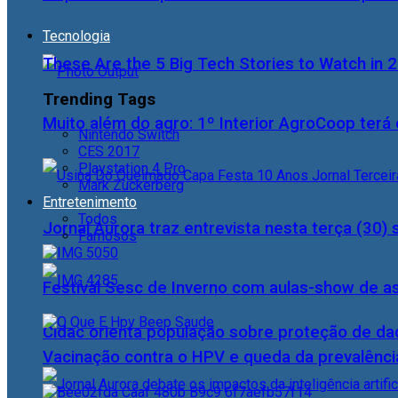
Tecnologia
These Are the 5 Big Tech Stories to Watch in 
Trending Tags
Muito além do agro: 1º Interior AgroCoop terá 
Nintendo Switch
CES 2017
Playstation 4 Pro
Mark Zuckerberg
Entretenimento
Todos
Jornal Aurora traz entrevista nesta terça (3
Famosos
Festival Sesc de Inverno com aulas-show de a
Cidac orienta população sobre proteção de da
Vacinação contra o HPV e queda da prevalência