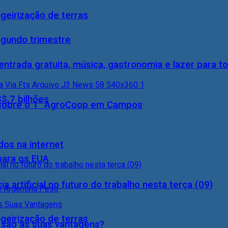
geirização de terras
egundo trimestre
entrada gratuita, música, gastronomia e lazer para to
S$ 7 bilhões
0) sobre o 1° AgroCoop em Campos
dos na internet
 para os EUA
a artificial no futuro do trabalho nesta terça (09)
geirização de terras
s são as suas vantagens?