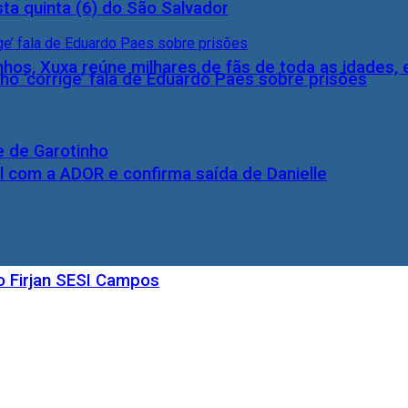
ta quinta (6) do São Salvador
inhos, Xuxa reúne milhares de fãs de toda as idades,
ho ‘corrige’ fala de Eduardo Paes sobre prisões
e de Garotinho
l com a ADOR e confirma saída de Danielle
o Firjan SESI Campos