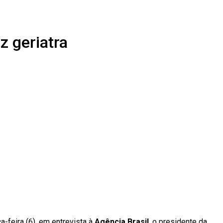
z geriatra
-feira (6), em entrevista à
Agência Brasil
, o presidente da