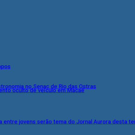
mpos
stronomia no Senac de Rio das Ostras
nto oculto de veículo em Macaé
 entre jovens serão tema do Jornal Aurora desta ter