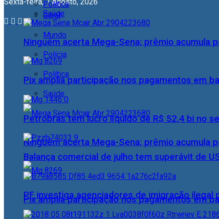
Sexta-feira, 7 Agosto, 2026
Política
Saúde
Geral
Mundo
Ninguém acerta Mega-Sena; prêmio acumula p
Polícia
Política
Pix amplia participação nos pagamentos em ba
Saúde
Petrobras tem lucro líquido de R$ 52,4 bi no s
Ninguém acerta Mega-Sena; prêmio acumula p
Balança comercial de julho tem superávit de U
PF investiga agenciadores de imigração ilegal
Pix amplia participação nos pagamentos em ba