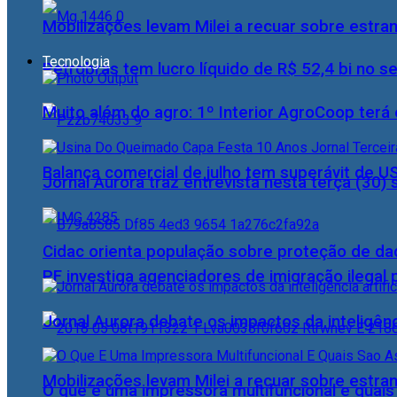
Mobilizações levam Milei a recuar sobre estran
Tecnologia
Petrobras tem lucro líquido de R$ 52,4 bi no s
Muito além do agro: 1º Interior AgroCoop terá 
Balança comercial de julho tem superávit de U
Jornal Aurora traz entrevista nesta terça (3
Cidac orienta população sobre proteção de da
PF investiga agenciadores de imigração ilegal
Jornal Aurora debate os impactos da inteligênci
Mobilizações levam Milei a recuar sobre estran
O que é uma impressora multifuncional e quai