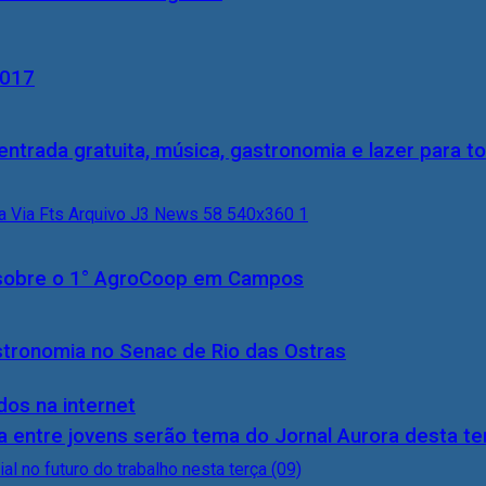
2017
entrada gratuita, música, gastronomia e lazer para to
0) sobre o 1° AgroCoop em Campos
stronomia no Senac de Rio das Ostras
dos na internet
 entre jovens serão tema do Jornal Aurora desta ter