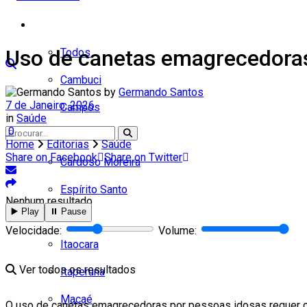
Cidades
Uso de canetas emagrecedoras 
Todos
Cambuci
by
Germando Santos
7 de Janeiro, 2026
Campos
in
Saúde
0
Carapebus
Home
Editorias
Saúde
Share on Facebook
Share on Twitter
Cardoso Moreira
Espírito Santo
Nenhum resultado
▶️ Play
⏸️ Pause
Italva
Velocidade:
Volume:
Itaocara
Ver todos os resultados
Itaperuna
Macaé
O uso de canetas emagrecedoras por pessoas idosas requer cuida