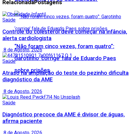
Relacionada
Postagens
Saúde
Controle do colesterol deve começar na infância,
alerta cardiologista
“Não foram cinco vezes, foram quatro”:
8 de Agosto, 2026
Garotinho ‘corrige’ fala de Eduardo Paes
Saúde
sobre prisões
Atraso na ampliação do teste do pezinho dificulta
diagnóstico da AME
8 de Agosto, 2026
Saúde
Diagnóstico precoce da AME é divisor de águas,
afirma paciente
8 de Agosto, 2026