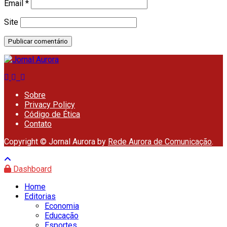
Email
*
Site
Sobre
Privacy Policy
Código de Ética
Contato
Copyright © Jornal Aurora by
Rede Aurora de Comunicação
.
Dashboard
Home
Editorias
Economia
Educação
Esportes