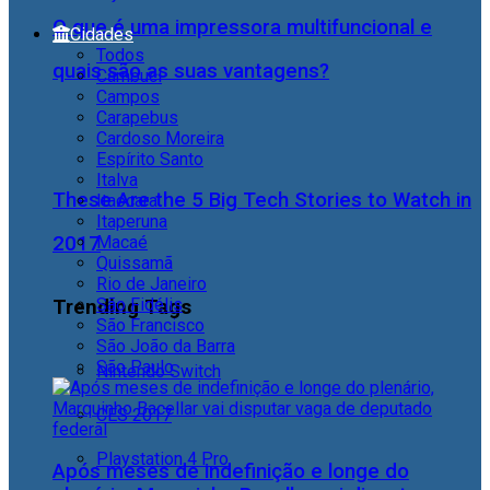
O que é uma impressora multifuncional e
Cidades
Todos
quais são as suas vantagens?
Cambuci
Campos
Carapebus
Cardoso Moreira
Espírito Santo
Italva
These Are the 5 Big Tech Stories to Watch in
Itaocara
Itaperuna
2017
Macaé
Quissamã
Rio de Janeiro
São Fidélis
Trending Tags
São Francisco
São João da Barra
São Paulo
Nintendo Switch
CES 2017
Playstation 4 Pro
Após meses de indefinição e longe do