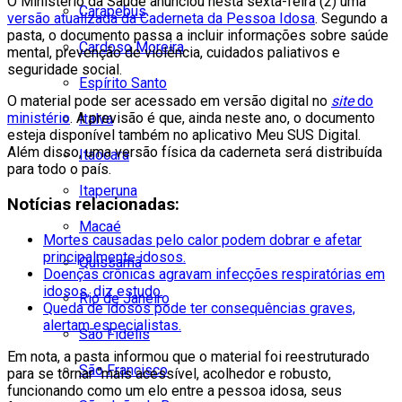
O Ministério da Saúde anunciou nesta sexta-feira (2) uma
Carapebus
versão atualizada da Caderneta da Pessoa Idosa
. Segundo a
pasta, o documento passa a incluir informações sobre saúde
Cardoso Moreira
mental, prevenção de violência, cuidados paliativos e
seguridade social.
Espírito Santo
O material pode ser acessado em versão digital no
site
do
ministério
. A previsão é que, ainda neste ano, o documento
Italva
esteja disponível também no aplicativo Meu SUS Digital.
Além disso, uma versão física da caderneta será distribuída
Itaocara
para todo o país.
Itaperuna
Notícias relacionadas:
Macaé
Mortes causadas pelo calor podem dobrar e afetar
principalmente idosos.
Quissamã
Doenças crônicas agravam infecções respiratórias em
idosos, diz estudo.
Rio de Janeiro
Queda de idosos pode ter consequências graves,
alertam especialistas.
São Fidélis
Em nota, a pasta informou que o material foi reestruturado
São Francisco
para se tornar “mais acessível, acolhedor e robusto,
funcionando como um elo entre a pessoa idosa, seus