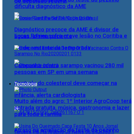
de deputado federal
dificulta diagnóstico da AME
Diagnóstico precoce da AME é divisor de
Lucas Ronier sofre grave lesão no Coritiba e
águas, afirma paciente
perde restante da temporada
Campanha contra sarampo vacinou 280 mil
pessoas em SP em uma semana
Controle do colesterol deve começar na
Tecnologia
infância, alerta cardiologista
Muito além do agro: 1º Interior AgroCoop terá
entrada gratuita, música, gastronomia e lazer
para toda a família
Atraso na ampliação do teste do pezinho