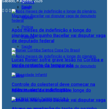
Sábado, 8 Agosto, 2026
Política
Saúde
Geral
Mundo
Polícia
Após meses de indefinição e longe do
plenário, Marquinho Bacellar vai disputar vaga
Política
de deputado federal
Saúde
Lucas Ronier sofre grave lesão no Coritiba e
perde restante da temporada
Controle do colesterol deve começar na
infância, alerta cardiologista
Após meses de indefinição e longe do
plenário, Marquinho Bacellar vai disputar vaga
Atraso na ampliação do teste do pezinho