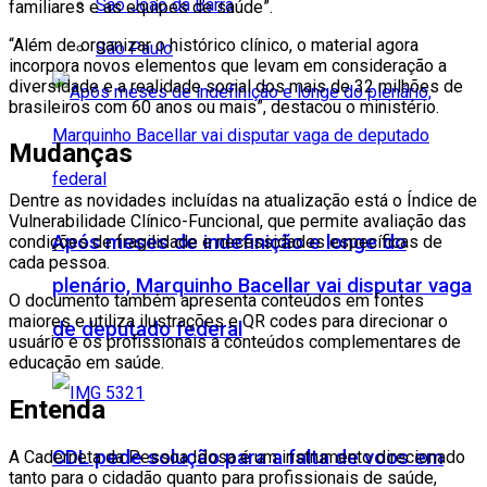
São João da Barra
familiares e as equipes de saúde”.
“Além de organizar o histórico clínico, o material agora
São Paulo
incorpora novos elementos que levam em consideração a
diversidade e a realidade social dos mais de 32 milhões de
brasileiros com 60 anos ou mais”, destacou o ministério.
Mudanças
Dentre as novidades incluídas na atualização está o Índice de
Vulnerabilidade Clínico-Funcional, que permite avaliação das
Após meses de indefinição e longe do
condições de fragilidade e necessidades específicas de
cada pessoa.
plenário, Marquinho Bacellar vai disputar vaga
O documento também apresenta conteúdos em fontes
maiores e utiliza ilustrações e QR codes para direcionar o
de deputado federal
usuário e os profissionais a conteúdos complementares de
educação em saúde.
Entenda
CDL pede solução para a falta de voos em
A Caderneta da Pessoa Idosa é um instrumento direcionado
tanto para o cidadão quanto para profissionais de saúde,