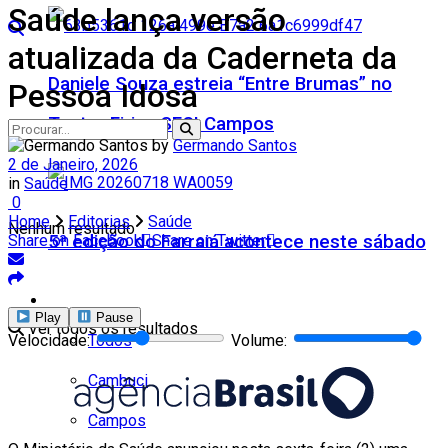
Saúde lança versão
atualizada da Caderneta da
Daniele Souza estreia “Entre Brumas” no
Pessoa Idosa
Teatro Firjan SESI Campos
by
Germando Santos
2 de Janeiro, 2026
in
Saúde
0
Home
Editorias
Saúde
Nenhum resultado
5ª edição do Farraiá acontece neste sábado
Share on Facebook
Share on Twitter
Cidades
Play
Pause
Ver todos os resultados
Todos
Velocidade:
Volume:
Cambuci
Campos