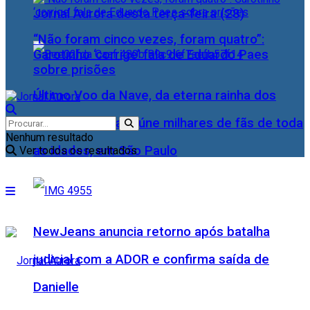
Jornal Aurora desta terça-feira (28)
“Não foram cinco vezes, foram quatro”:
Garotinho ‘corrige’ fala de Eduardo Paes
sobre prisões
Último Voo da Nave, da eterna rainha dos
Baixinhos, Xuxa reúne milhares de fãs de toda
Nenhum resultado
as idades, em São Paulo
Ver todos os resultados
NewJeans anuncia retorno após batalha
judicial com a ADOR e confirma saída de
Danielle