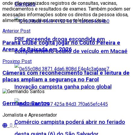
onde são organizados registros de consultas, vacinas,
Campos
medicamentos e resultados de exames. Também podem ser
acessadas informações sobre os direitos da pessoa idosa,
alimentação saudável, serviços e telefones úteis.
Anterior Post
PRF apreende droga escondida em
Paraná Clube cogita jogar no Couto Pereira e
Arena da Baixada em 2026
compartimento oculto de veículo em Macaé
Proximo Post
Câmeras com reconhecimento facial e leitura de
placas ampliam a segurança no Farol
Inovação campista ganha palco global
Germando Santos
Jornalista e Apresentador
Comércio campista poderá abrir no feriado
desta quinta (6) do São Salvador