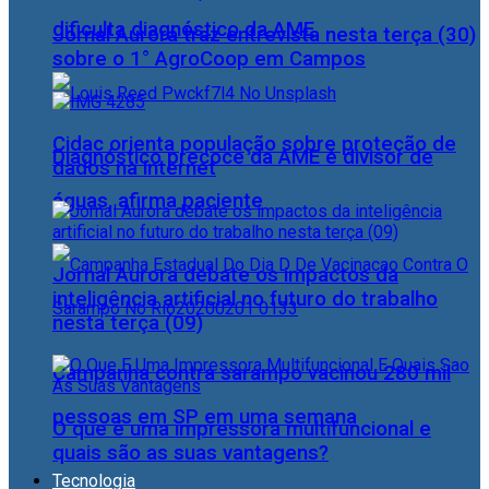
dificulta diagnóstico da AME
Jornal Aurora traz entrevista nesta terça (30)
sobre o 1° AgroCoop em Campos
Cidac orienta população sobre proteção de
Diagnóstico precoce da AME é divisor de
dados na internet
águas, afirma paciente
Jornal Aurora debate os impactos da
inteligência artificial no futuro do trabalho
nesta terça (09)
Campanha contra sarampo vacinou 280 mil
pessoas em SP em uma semana
O que é uma impressora multifuncional e
quais são as suas vantagens?
Tecnologia