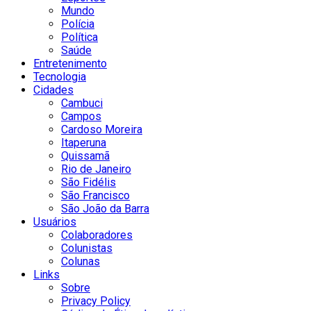
Mundo
Polícia
Política
Saúde
Entretenimento
Tecnologia
Cidades
Cambuci
Campos
Cardoso Moreira
Itaperuna
Quissamã
Rio de Janeiro
São Fidélis
São Francisco
São João da Barra
Usuários
Colaboradores
Colunistas
Colunas
Links
Sobre
Privacy Policy