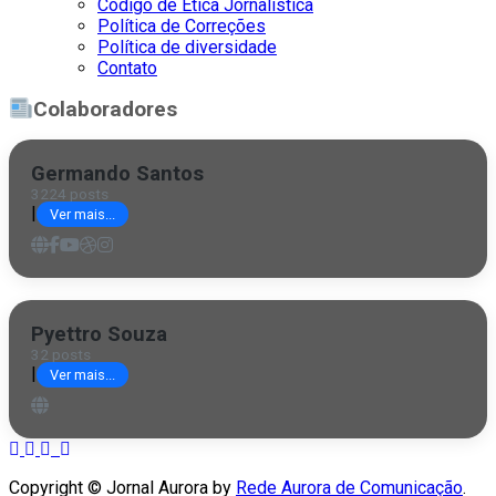
Código de Ética Jornalística
Política de Correções
Política de diversidade
Contato
Colaboradores
Germando Santos
3224 posts
|
Ver mais...
Pyettro Souza
32 posts
|
Ver mais...
Copyright © Jornal Aurora by
Rede Aurora de Comunicação
.