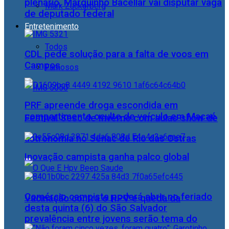
plenário, Marquinho Bacellar vai disputar vaga
Mark Zuckerberg
de deputado federal
Entretenimento
Todos
CDL pede solução para a falta de voos em
Campos
Famosos
PRF apreende droga escondida em
compartimento oculto de veículo em Macaé
Festival Sesc de Inverno com aulas-show de
astronomia no Senac de Rio das Ostras
Inovação campista ganha palco global
Comércio campista poderá abrir no feriado
Vacinação contra o HPV e queda da
desta quinta (6) do São Salvador
prevalência entre jovens serão tema do