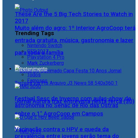
These Are the 5 Big Tech Stories to Watch in
2017
Muito além do agro: 1º Interior AgroCoop terá
Trending Tags
entrada gratuita, música, gastronomia e lazer
Nintendo Switch
CES 2017
para toda a família
Playstation 4 Pro
Mark Zuckerberg
Entretenimento
Todos
Famosos
Festival Sesc de Inverno com aulas-show de
Jornal Aurora traz entrevista nesta terça (30)
astronomia no Senac de Rio das Ostras
sobre o 1° AgroCoop em Campos
Vacinação contra o HPV e queda da
prevalência entre jovens serão tema do