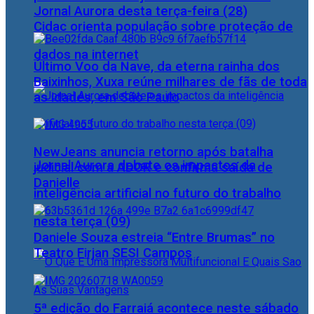
Jornal Aurora desta terça-feira (28)
Cidac orienta população sobre proteção de
dados na internet
Último Voo da Nave, da eterna rainha dos
Baixinhos, Xuxa reúne milhares de fãs de toda
as idades, em São Paulo
NewJeans anuncia retorno após batalha
Jornal Aurora debate os impactos da
judicial com a ADOR e confirma saída de
Danielle
inteligência artificial no futuro do trabalho
nesta terça (09)
Daniele Souza estreia “Entre Brumas” no
Teatro Firjan SESI Campos
5ª edição do Farraiá acontece neste sábado