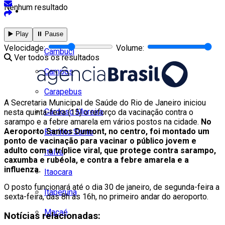
Nenhum resultado
Cidades
Todos
▶️ Play
⏸️ Pause
Velocidade:
Volume:
Cambuci
Ver todos os resultados
Campos
Carapebus
A Secretaria Municipal de Saúde do Rio de Janeiro iniciou
Cardoso Moreira
nesta quinta-feira (15) o reforço da vacinação contra o
sarampo e a febre amarela em vários postos na cidade.
No
Aeroporto Santos Dumont, no centro, foi montado um
Espírito Santo
ponto de vacinação para vacinar o público jovem e
adulto com a tríplice viral, que protege contra sarampo,
Italva
caxumba e rubéola, e contra a febre amarela e a
influenza.
Itaocara
O posto funcionará até o dia 30 de janeiro, de segunda-feira a
Itaperuna
sexta-feira, das 8h às 16h, no primeiro andar do aeroporto.
Macaé
Notícias relacionadas: