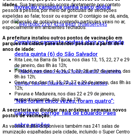
idades.
Sua transmissão ocorre diretamente por contato
Inovação campista ganha palco global
pessoa a pessoa, por meio de gotículas de secreções
expelidas ao falar, tossir ou espirrar. O contágio se dá, ainda,
por dispersão de gotículas contendo partículas virais no ar,
especialmente em ambientes fechados.
A prefeitura instalou outros pontos de vacinação em
Comércio campista poderá abrir no feriado
parques na cidade para atender pessoas a partir de 4
anos de idade:
desta quinta (6) do São Salvador
Rita Lee, na Barra da Tijuca, nos dias 13, 15, 22, 27 e 29
de janeiro, das 8h às 12h;
Piedade, nos dias 14, 16, 21, 23, 28 e 30 de janeiro, das
8h às 12h;
Oeste, nos dias 13, 15, 22, 27 e 29 de janeiro, das 8h às
12h;
Pavuna e Madureira, nos dias 22 e 29 de janeiro,
respectivamente, das 9h às 12h.
“Não foram cinco vezes, foram quatro”:
A secretaria vai divulgar nas próximas semanas novos
Garotinho ‘corrige’ fala de Eduardo Paes
postos de vacinação.
sobre prisões
As vacinas estão disponíveis também nas 241 salas de
imunização espalhadas pela cidade, incluindo o Super Centro