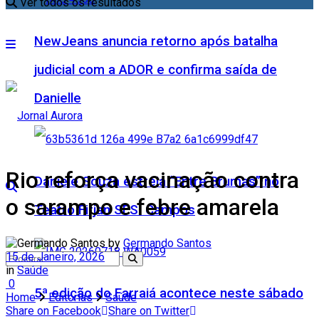
Ver todos os resultados
NewJeans anuncia retorno após batalha
judicial com a ADOR e confirma saída de
Danielle
Rio reforça vacinação contra
Daniele Souza estreia “Entre Brumas” no
o sarampo e febre amarela
Teatro Firjan SESI Campos
by
Germando Santos
15 de Janeiro, 2026
in
Saúde
0
5ª edição do Farraiá acontece neste sábado
Home
Editorias
Saúde
Share on Facebook
Share on Twitter