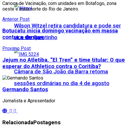
Carioca de Vacinação, com unidades em Botafogo, zona
oeste e zona norte do Rio de Janeiro.
Anterior Post
Wilson Witzel retira candidatura e pode ser
Botucatu inicia domingo vacinação em massa
contra a dengue
vice de Garotinho
Proximo Post
Jejum no Atletiba, “El Tren” e time titular: O que
esperar do Athletico contra o Coritiba?
Câmara de São João da Barra retoma
sessões ordinárias no dia 4 de agosto
Germando Santos
Jornalista e Apresentador
Relacionada
Postagens