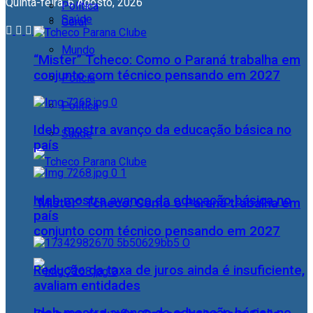
Quinta-feira, 6 Agosto, 2026
Política
Saúde
Geral
Mundo
“Mister” Tcheco: Como o Paraná trabalha em
conjunto com técnico pensando em 2027
Polícia
Política
Ideb mostra avanço da educação básica no
Saúde
país
Ideb mostra avanço da educação básica no
“Mister” Tcheco: Como o Paraná trabalha em
país
conjunto com técnico pensando em 2027
Redução da taxa de juros ainda é insuficiente,
avaliam entidades