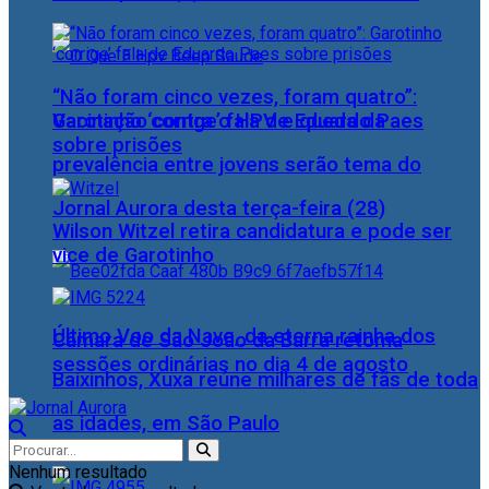
“Não foram cinco vezes, foram quatro”:
Vacinação contra o HPV e queda da
Garotinho ‘corrige’ fala de Eduardo Paes
sobre prisões
prevalência entre jovens serão tema do
Jornal Aurora desta terça-feira (28)
Wilson Witzel retira candidatura e pode ser
vice de Garotinho
Último Voo da Nave, da eterna rainha dos
Câmara de São João da Barra retoma
sessões ordinárias no dia 4 de agosto
Baixinhos, Xuxa reúne milhares de fãs de toda
as idades, em São Paulo
Nenhum resultado