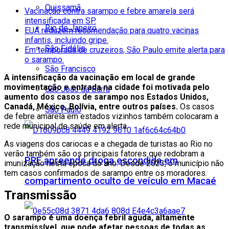
Quissamã
Vacinação contra sarampo e febre amarela será
intensificada em SP.
Rio de Janeiro
EUA reduzem recomendação para quatro vacinas
infantis, incluindo gripe.
São Fidélis
Em temporada de cruzeiros, São Paulo emite alerta para
o sarampo.
São Francisco
A intensificação da vacinação em local de grande
movimentação e entrada na cidade foi motivada pelo
São João da Barra
aumento dos casos de sarampo nos Estados Unidos,
Canadá, México, Bolívia, entre outros países.
Os casos
São Paulo
de febre amarela em estados vizinhos também colocaram a
rede municipal de saúde em alerta.
As viagens dos cariocas e a chegada de turistas ao Rio no
verão também são os principais fatores que redobram a
PRF apreende droga escondida em
imunização nesta época do ano. Desde 2023, o município não
tem casos confirmados de sarampo entre os moradores.
compartimento oculto de veículo em Macaé
Transmissão
O sarampo é uma doença febril aguda, altamente
transmissível, que pode afetar pessoas de todas as