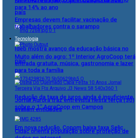
Ideb mostra avanço da educação básica no
Em nova redução, Copom baixa taxa Selic
para 14% ao ano
país
Empresas devem facilitar vacinação de
trabalhadores contra o sarampo
Tecnologia
Ideb mostra avanço da educação básica no
Muito além do agro: 1º Interior AgroCoop terá
país
entrada gratuita, música, gastronomia e lazer
para toda a família
Redução da taxa de juros ainda é insuficiente,
Jornal Aurora traz entrevista nesta terça (30)
sobre o 1° AgroCoop em Campos
avaliam entidades
Em nova redução, Copom baixa taxa Selic
Cidac orienta população sobre proteção de
dados na internet