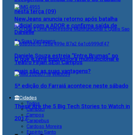
nesta terça (09)
NewJeans anuncia retorno após batalha
judicial com a ADOR e confirma saída de
Danielle
Daniele Souza estreia “Entre Brumas” no
O que é uma impressora multifuncional e
Teatro Firjan SESI Campos
quais são as suas vantagens?
5ª edição do Farraiá acontece neste sábado
Cidades
Todos
These Are the 5 Big Tech Stories to Watch in
Cambuci
Campos
2017
Carapebus
Cardoso Moreira
Espírito Santo