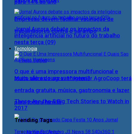
para 14% ao ano
Empresas devem facilitar vacinação de
Jornal Aurora debate os impactos da
trabalhadores contra o sarampo
inteligência artificial no futuro do trabalho
nesta terça (09)
Tecnologia
O que é uma impressora multifuncional e
quais são as suas vantagens?
Muito além do agro: 1º Interior AgroCoop terá
entrada gratuita, música, gastronomia e lazer
These Are the 5 Big Tech Stories to Watch in
para toda a família
2017
Trending Tags
Nintendo Switch