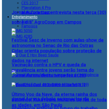
CES 2017
Playstation 4 Pro
Jornal Aurora traz entrevista nesta terça (30)
Mark Zuckerberg
Entretenimento
Todos
sobre o 1° AgroCoop em Campos
Famosos
Festival Sesc de Inverno com aulas-show de
astronomia no Senac de Rio das Ostras
Cidac orienta população sobre proteção de
dados na internet
Vacinação contra o HPV e queda da
prevalência entre jovens serão tema do
Jornal Aurora desta terça-feira (28)
Último Voo da Nave, da eterna rainha dos
Jornal Aurora debate os impactos da
Baixinhos, Xuxa reúne milhares de fãs de toda
as idades, em São Paulo
inteligência artificial no futuro do trabalho