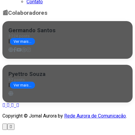
Contato
📰
Colaboradores
Germando Santos
3224 posts
|
Ver mais...
Pyettro Souza
32 posts
|
Ver mais...
Copyright © Jornal Aurora by
Rede Aurora de Comunicação
.