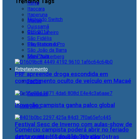
Trending Tags
Italva
Itaocara
Itaperuna
Nintendo Switch
Macaé
Quissamã
CES 2017
Rio de Janeiro
São Fidélis
Playstation 4 Pro
São Francisco
São João da Barra
São Paulo
Mark Zuckerberg
Entretenimento
PRF apreende droga escondida em
compartimento oculto de veículo em Macaé
Todos
Famosos
Inovação campista ganha palco global
Festival Sesc de Inverno com aulas-show de
Comércio campista poderá abrir no feriado
desta quinta (6) do São Salvador
astronomia no Senac de Rio das Ostras