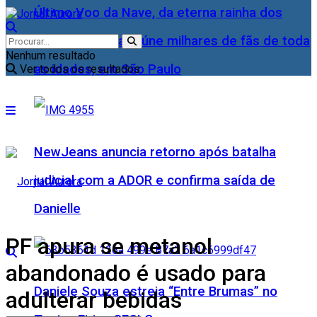
Último Voo da Nave, da eterna rainha dos
Baixinhos, Xuxa reúne milhares de fãs de toda
Nenhum resultado
as idades, em São Paulo
Ver todos os resultados
NewJeans anuncia retorno após batalha
judicial com a ADOR e confirma saída de
Danielle
PF apura se metanol
abandonado é usado para
Daniele Souza estreia “Entre Brumas” no
adulterar bebidas