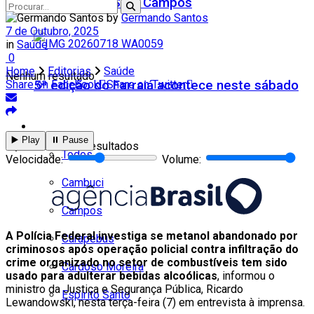
Teatro Firjan SESI Campos
by
Germando Santos
7 de Outubro, 2025
in
Saúde
0
Home
Editorias
Saúde
Nenhum resultado
5ª edição do Farraiá acontece neste sábado
Share on Facebook
Share on Twitter
Cidades
▶️ Play
⏸️ Pause
Ver todos os resultados
Todos
Velocidade:
Volume:
Cambuci
Campos
A Polícia Federal investiga se metanol abandonado por
Carapebus
criminosos após operação policial contra infiltração do
crime organizado no setor de combustíveis tem sido
Cardoso Moreira
usado para adulterar bebidas alcoólicas
, informou o
ministro da Justiça e Segurança Pública, Ricardo
Espírito Santo
Lewandowski, nesta terça-feira (7) em entrevista à imprensa.