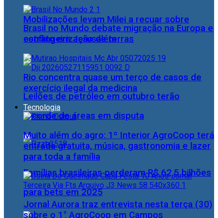
Mobilizações levam Milei a recuar sobre
Brasil no Mundo debate migração na Europa e
estrangeirização de terras
conflito em Jerusalém
Rio concentra quase um terço de casos de
exercício ilegal da medicina
Leilões de petróleo em outubro terão
Tecnologia
recorde de áreas em disputa
Muito além do agro: 1º Interior AgroCoop terá
entrada gratuita, música, gastronomia e lazer
para toda a família
Famílias brasileiras perderam R$ 62,5 bilhões
para bets em 2025
Jornal Aurora traz entrevista nesta terça (30)
sobre o 1° AgroCoop em Campos