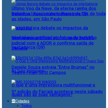
Último Voo da Nave, da eterna rainha dos
Baixinhos, Xuxa reúne milhares de fãs de toda
as idades, em São Paulo
Jornal Aurora debate os impactos da
inteligência artificial no futuro do trabalho
NewJeans anuncia retorno após batalha
judicial com a ADOR e confirma saída de
nesta terça (09)
Danielle
Daniele Souza estreia “Entre Brumas” no
Teatro Firjan SESI Campos
O que é uma impressora multifuncional e
5ª edição do Farraiá acontece neste sábado
quais são as suas vantagens?
Cidades
Todos