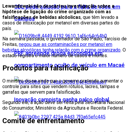
Lewandowski não descartou investigação sobre a
CDL pede solução para a falta de voos em
hipótese de ligação do crime organizado com as
falsificações de bebidas alcóolicas
, que têm levado a
Campos
casos de intoxicação por metanol em diversas partes do
país.
Na semana passada, o governador de São Paulo, Tarcísio de
Freitas,
negou que as contaminações por metanol em
bebidas alcoólicas tenha relação com o crime organizado
. O
PRF apreende droga escondida em
estado registra o maior número de casos e mortes.
compartimento oculto de veículo em Macaé
Produtos para falsificação
O ministro disse ainda que o governo pretende aumentar o
controle para sites que vendem rótulos, lacres, tampas e
garrafas que servem para falsificação.
Inovação campista ganha palco global
Segundo ele, a ação deve ser feita pela Secretaria Nacional
do Consumidor, Ministério da Agricultura e Receita Federal.
Comitê de enfrentamento