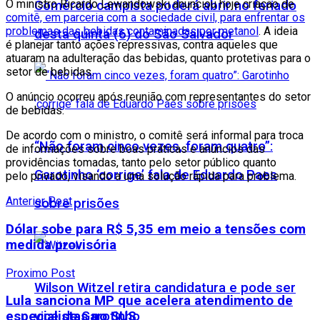
O ministro Ricardo Lewandowski anunciou hoje criação de
Comércio campista poderá abrir no feriado
comitê, em parceria com a sociedade civil, para enfrentar os
problemas das bebidas contaminadas por metanol
. A ideia
desta quinta (6) do São Salvador
é planejar tanto ações repressivas, contra aqueles que
atuaram na adulteração das bebidas, quanto protetivas para o
setor de bebidas.
O anúncio ocorreu após reunião com representantes do setor
de bebidas.
De acordo com o ministro, o comitê será informal para troca
“Não foram cinco vezes, foram quatro”:
de informações sobre boas práticas e anúncios das
providências tomadas, tanto pelo setor público quanto
Garotinho ‘corrige’ fala de Eduardo Paes
pelo privado, visando a uma solução rápida para problema.
Anterior Post
sobre prisões
Dólar sobe para R$ 5,35 em meio a tensões com
medida provisória
Proximo Post
Wilson Witzel retira candidatura e pode ser
Lula sanciona MP que acelera atendimento de
vice de Garotinho
especialistas no SUS