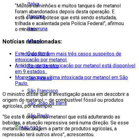
Italva
“Muitos caminhões e muitos tanques de metanol
foram abandonados depois desta operação. E
Itaocara
esta é uma hipótese que está sendo estudada,
trilhada e acalentada pela Polícia Federal”, afirmou
Itaperuna
o ministro.
Macaé
Notícias relacionadas:
Quissamã
Estado do Rio tem mais três casos suspeitos de
intoxicação por metanol.
Antídoto contra intoxicação por metanol está disponível
Rio de Janeiro
em 9 estados .
Morre terceira vítima intoxicada por metanol em São
São Fidélis
Paulo.
São Francisco
O ministro disse que a investigação passa em descobrir a
origem do metanol – de combustível fóssil ou produtos
São João da Barra
agrícolas, por exemplo.
São Paulo
“Se esta é origem do metanol que está adulterando as
bebidas, a atuação repressiva será numa direção. Se esse
metanol tiver origem a partir de produtos agrícolas, a
repressão terá outros alvos”, acrescentou.