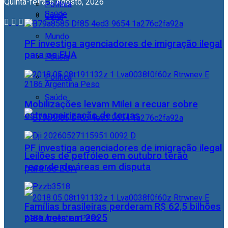
Quinta-feira, 6 Agosto, 2026
Política
Saúde
Geral
Mundo
PF investiga agenciadores de imigração ilegal
para os EUA
Polícia
Política
Saúde
Mobilizações levam Milei a recuar sobre
estrangeirização de terras
PF investiga agenciadores de imigração ilegal
Leilões de petróleo em outubro terão
recorde de áreas em disputa
para os EUA
Famílias brasileiras perderam R$ 62,5 bilhões
para bets em 2025