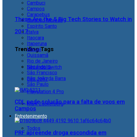
Cambuci
Campos
Carapebus
These Are the 5 Big Tech Stories to Watch in
Cardoso Moreira
Espírito Santo
2017
Italva
Itaocara
Itaperuna
Trending Tags
Macaé
Quissamã
Rio de Janeiro
São Fidélis
Nintendo Switch
São Francisco
São João da Barra
CES 2017
São Paulo
Playstation 4 Pro
CDL pede solução para a falta de voos em
Mark Zuckerberg
Campos
Entretenimento
Todos
PRF apreende droga escondida em