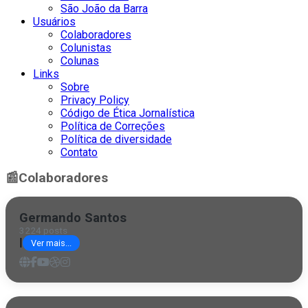
São João da Barra
Usuários
Colaboradores
Colunistas
Colunas
Links
Sobre
Privacy Policy
Código de Ética Jornalística
Política de Correções
Política de diversidade
Contato
📰
Colaboradores
Germando Santos
3224 posts
|
Ver mais...