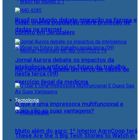
Brasil no Mundo debate migração na Europa e
Cidac orienta população sobre proteção de
dados na internet
conflito em Jerusalém
Jornal Aurora debate os impactos da
inteligência artificial no futuro do trabalho
Rio concentra quase um terço de casos de
nesta terça (09)
exercício ilegal da medicina
Tecnologia
O que é uma impressora multifuncional e
quais são as suas vantagens?
Muito além do agro: 1º Interior AgroCoop terá
These Are the 5 Big Tech Stories to Watch in