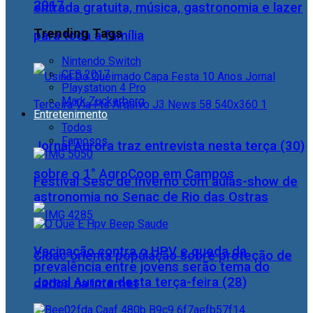
2017
entrada gratuita, música, gastronomia e lazer
Trending Tags
para toda a família
Nintendo Switch
CES 2017
Playstation 4 Pro
Mark Zuckerberg
Entretenimento
Todos
Famosos
Jornal Aurora traz entrevista nesta terça (30)
sobre o 1° AgroCoop em Campos
Festival Sesc de Inverno com aulas-show de
astronomia no Senac de Rio das Ostras
Vacinação contra o HPV e queda da
Cidac orienta população sobre proteção de
prevalência entre jovens serão tema do
Jornal Aurora desta terça-feira (28)
dados na internet