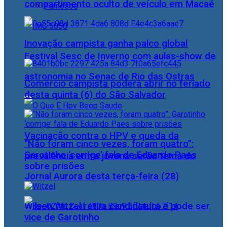
compartimento oculto de veículo em Macaé
Famosos
Inovação campista ganha palco global
Festival Sesc de Inverno com aulas-show de
astronomia no Senac de Rio das Ostras
Comércio campista poderá abrir no feriado
desta quinta (6) do São Salvador
Vacinação contra o HPV e queda da
“Não foram cinco vezes, foram quatro”:
Garotinho ‘corrige’ fala de Eduardo Paes
prevalência entre jovens serão tema do
sobre prisões
Jornal Aurora desta terça-feira (28)
Wilson Witzel retira candidatura e pode ser
vice de Garotinho