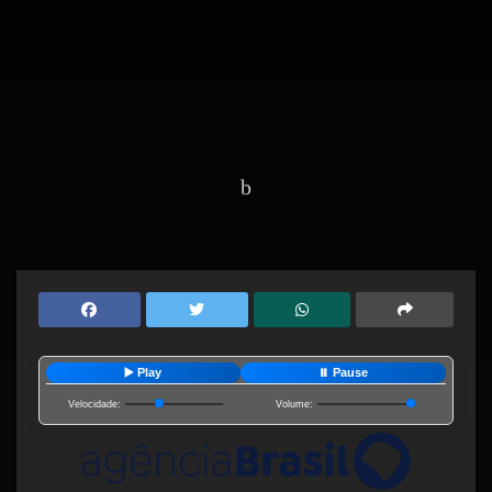
Home
Editorias
Saúde
▶️ Play
⏸️ Pause
Velocidade:
Volume: